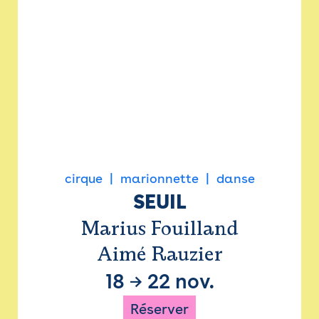
cirque
marionnette
danse
SEUIL
Marius Fouilland
Aimé Rauzier
18
→
22 nov.
Réserver