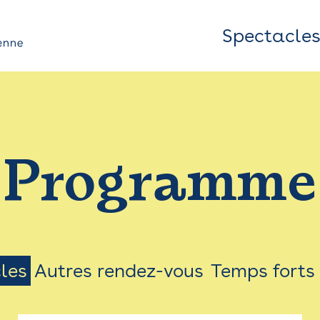
Spectacle
Top
Bar
/
Programme
Menu
les
Autres rendez-vous
Temps forts
on