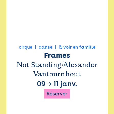
cirque
danse
à voir en famille
Frames
Not Standing/Alexander
Vantournhout
09
→
11 janv.
Réserver