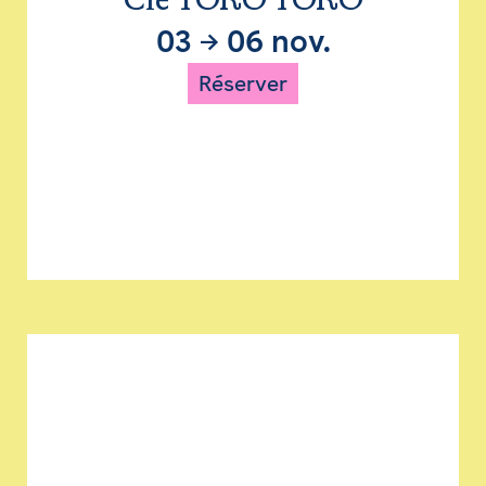
Cie TORO TORO
03
→
06 nov.
Réserver