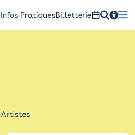
s
Infos Pratiques
Billetterie
Bistro
Billetterie
Newsletter
Espace presse
Artistes
théâtre Garonne, scène européenne
1, av. du Chateau d'eau - 31300 Toulouse