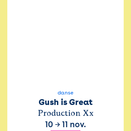
danse
Gush is Great
Production Xx
10
→
11 nov.