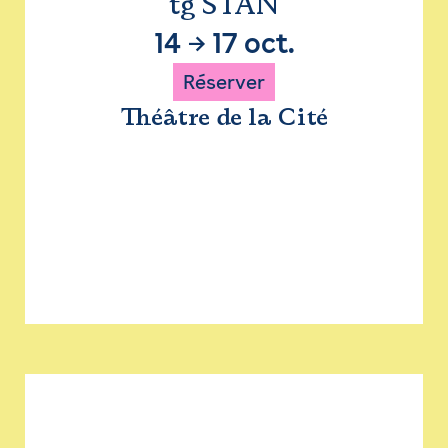
tg STAN
14
→
17 oct.
Réserver
Théâtre de la Cité