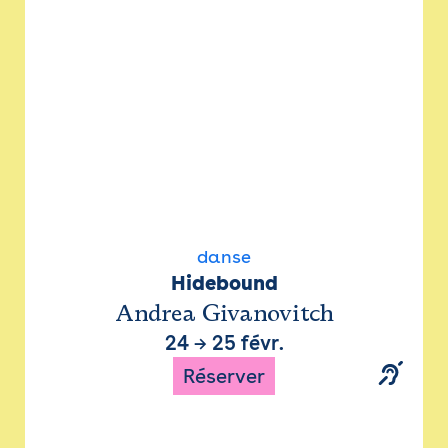
danse
Hidebound
Andrea Givanovitch
24
→
25 févr.
Réserver