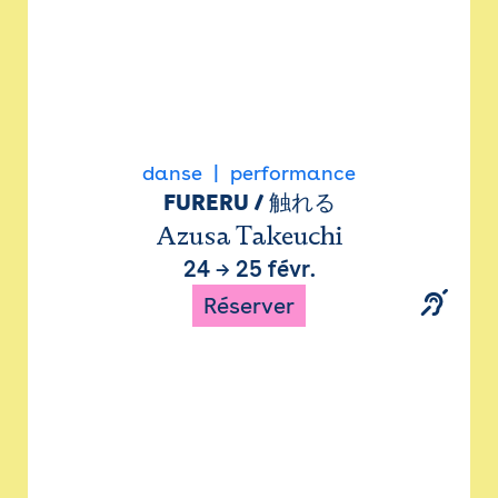
danse
performance
FURERU / 触れる
Azusa Takeuchi
24
→
25 févr.
Réserver