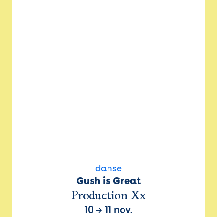
danse
Gush is Great
Production Xx
10
→
11 nov.