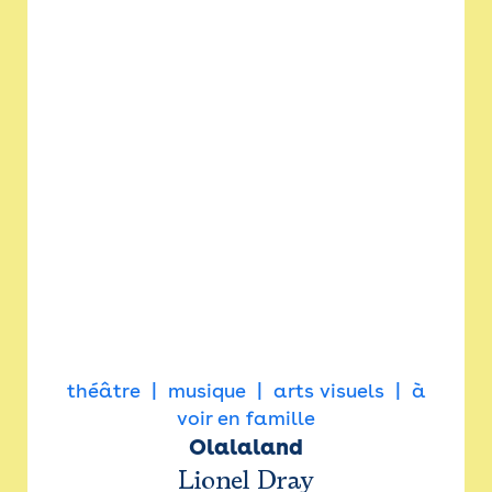
théâtre
musique
arts visuels
à
voir en famille
Olalaland
Lionel Dray