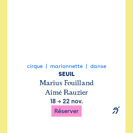
cirque
marionnette
danse
SEUIL
Marius Fouilland
Aimé Rauzier
18
→
22 nov.
Réserver