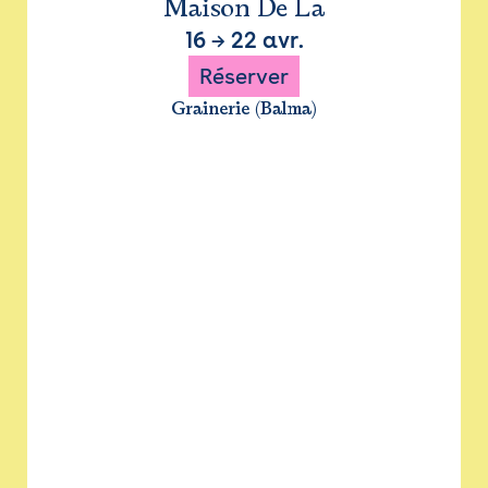
Maison De La
16
→
22 avr.
Réserver
Grainerie (Balma)