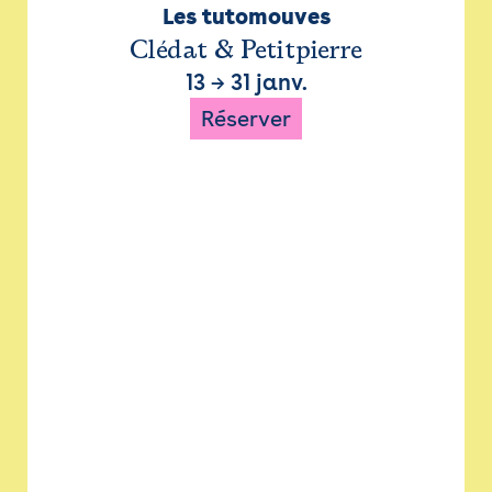
Les tutomouves
Clédat & Petitpierre
13
→
31 janv.
Réserver