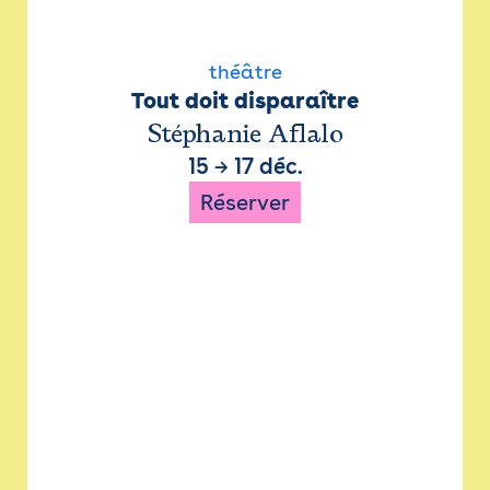
théâtre
Tout doit disparaître
Stéphanie Aflalo
15
→
17 déc.
Réserver