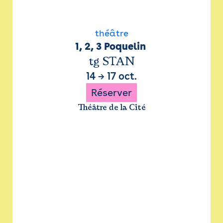
théâtre
1, 2, 3 Poquelin 
tg STAN
14
→
17 oct.
Réserver
Théâtre de la Cité