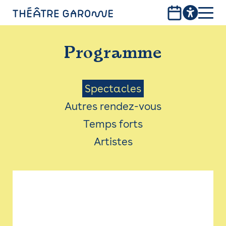
Aller
au
contenu
PROGRAMME
principal
Programme
INFOS PRATIQUES
AVEC LES PUBLICS
Menu
Spectacles
Autres rendez-vous
ACCESSIBILITÉ
Saison
Temps forts
LES PRODUCTIONS
Artistes
LE THÉÂTRE
Bistro
Billetterie