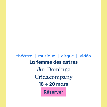
théâtre
musique
cirque
vidéo
La femme des astres
Jur Domingo
Cridacompany
18
→
20 mars
Réserver