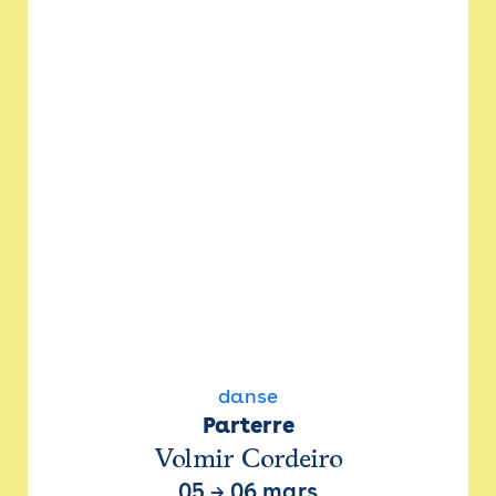
danse
Parterre
Volmir Cordeiro
05
→
06 mars