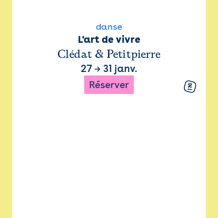
danse
L'art de vivre
Clédat & Petitpierre
27
→
31 janv.
Réserver