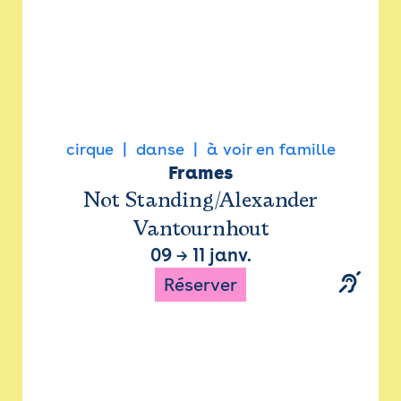
cirque
danse
à voir en famille
Frames
Not Standing/Alexander
Vantournhout
09
→
11 janv.
Réserver