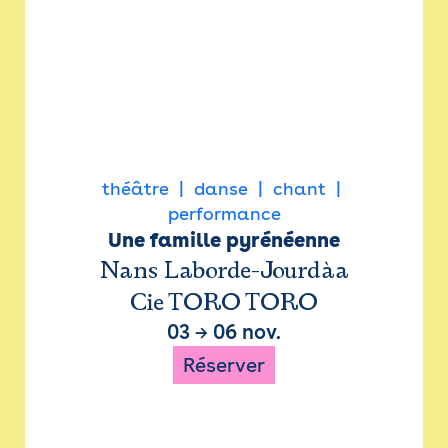
théâtre
danse
chant
performance
Une famille pyrénéenne
Nans Laborde-Jourdàa
Cie TORO TORO
03
→
06 nov.
Réserver