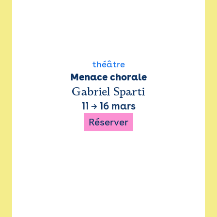
théâtre
Menace chorale
Gabriel Sparti
11
→
16 mars
Réserver