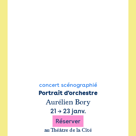
concert scénographié
Portrait d'orchestre
Aurélien Bory
21
→
23 janv.
Réserver
au Théâtre de la Cité