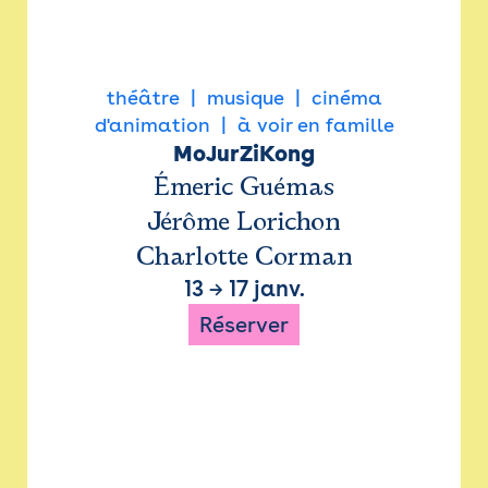
théâtre
musique
cinéma
d'animation
à voir en famille
MoJurZiKong
Émeric Guémas
Jérôme Lorichon
Charlotte Corman
13
→
17 janv.
Réserver