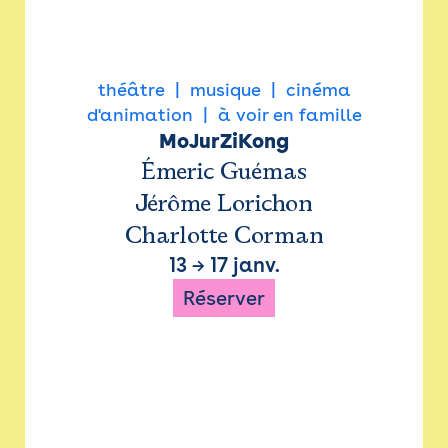
théâtre
musique
cinéma
d'animation
à voir en famille
MoJurZiKong
Émeric Guémas
Jérôme Lorichon
Charlotte Corman
13
→
17 janv.
Réserver