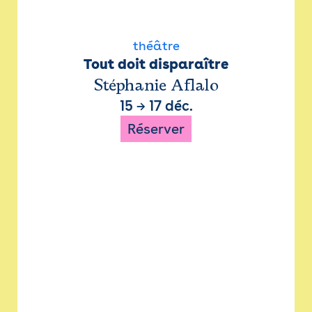
théâtre
Tout doit disparaître
Stéphanie Aflalo
15
→
17 déc.
Réserver