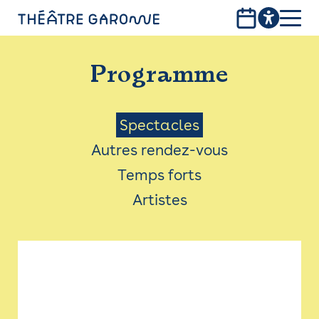
Aller
au
contenu
PROGRAMME
principal
Programme
INFOS PRATIQUES
AVEC LES PUBLICS
Menu
Spectacles
Autres rendez-vous
ACCESSIBILITÉ
Saison
Temps forts
LES PRODUCTIONS
Artistes
LE THÉÂTRE
Bistro
Billetterie