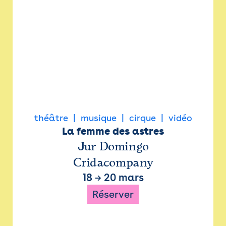
théâtre
musique
cirque
vidéo
La femme des astres
Jur Domingo
Cridacompany
18
→
20 mars
Réserver