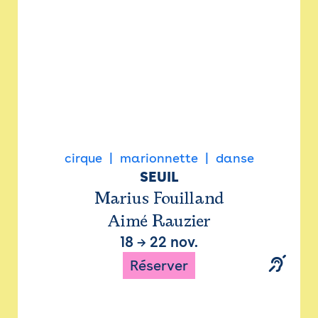
cirque
marionnette
danse
SEUIL
Marius Fouilland
Aimé Rauzier
18
→
22 nov.
Réserver