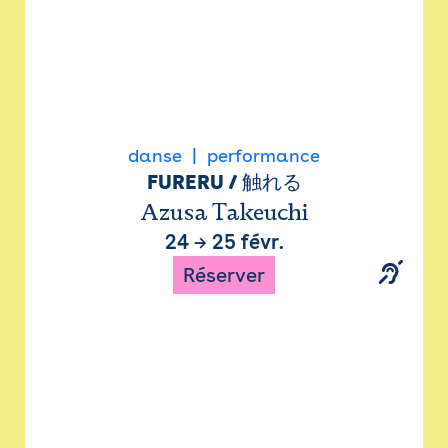
danse
performance
FURERU / 触れる
Azusa Takeuchi
24
→
25 févr.
Réserver