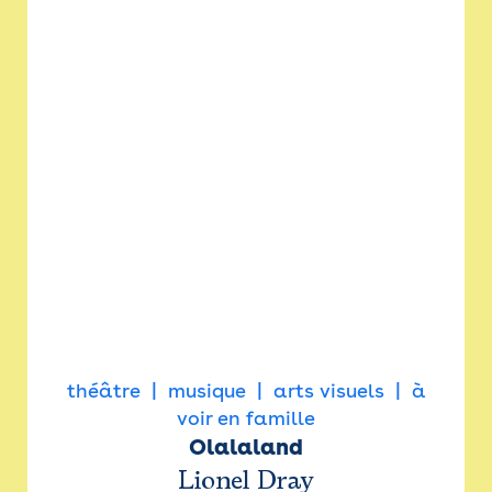
théâtre
musique
arts visuels
à
voir en famille
Olalaland
Lionel Dray