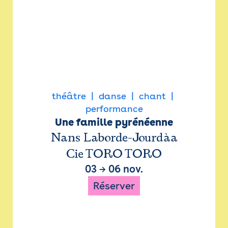
théâtre
danse
chant
performance
Une famille pyrénéenne
Nans Laborde-Jourdàa
Cie TORO TORO
03
→
06 nov.
Réserver