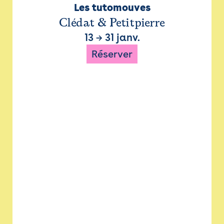
Les tutomouves
Clédat & Petitpierre
13
→
31 janv.
Réserver