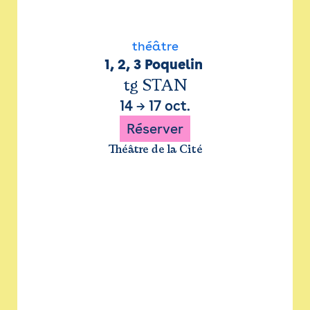
théâtre
1, 2, 3 Poquelin 
tg STAN
14
→
17 oct.
Réserver
Théâtre de la Cité