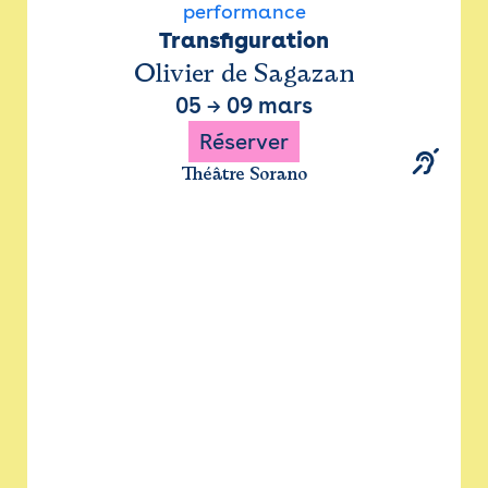
performance
Transfiguration
Olivier de Sagazan
05
→
09 mars
Réserver
Théâtre Sorano