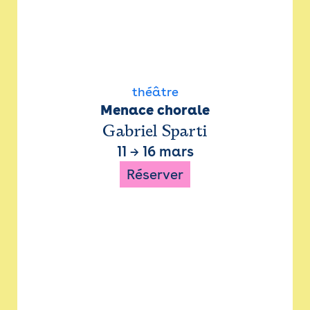
théâtre
Menace chorale
Gabriel Sparti
11
→
16 mars
Réserver