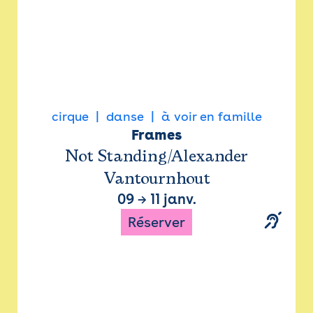
cirque
danse
à voir en famille
Frames
Not Standing/Alexander
Vantournhout
09
→
11 janv.
Réserver