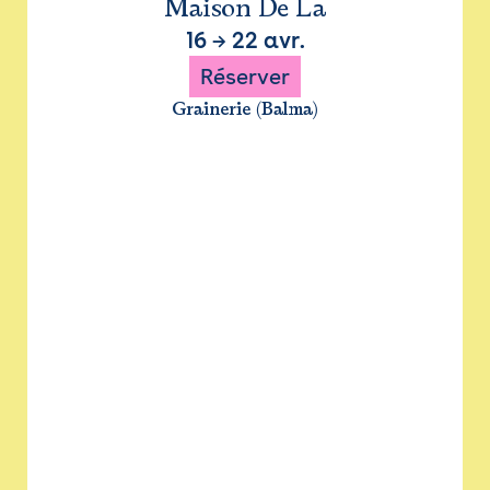
Maison De La
16
→
22 avr.
Réserver
Grainerie (Balma)