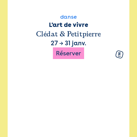
danse
L'art de vivre
Clédat & Petitpierre
27
→
31 janv.
Réserver