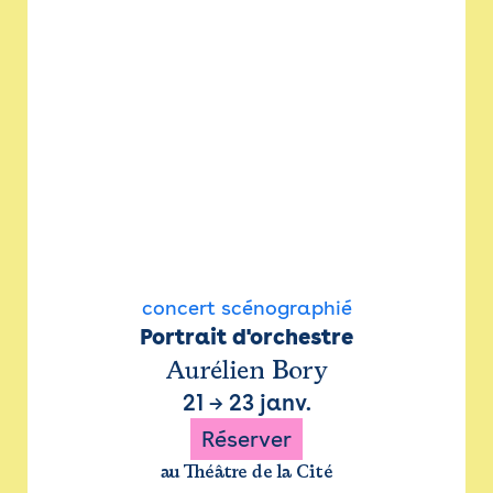
concert scénographié
Portrait d'orchestre
Aurélien Bory
21
→
23 janv.
Réserver
au Théâtre de la Cité