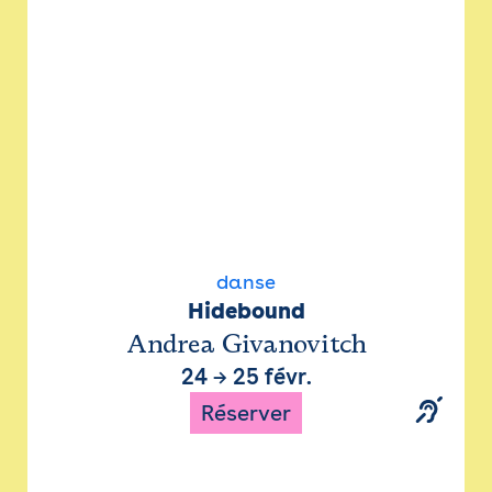
danse
Hidebound
Andrea Givanovitch
24
→
25 févr.
Réserver