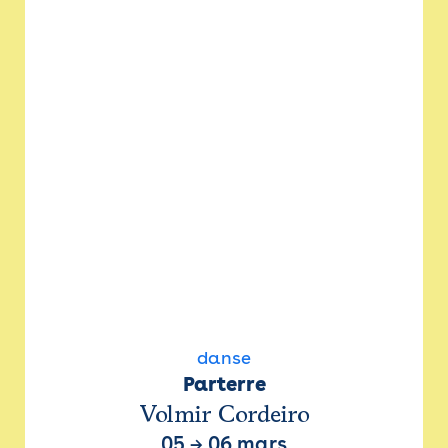
danse
Parterre
Volmir Cordeiro
05
→
06 mars