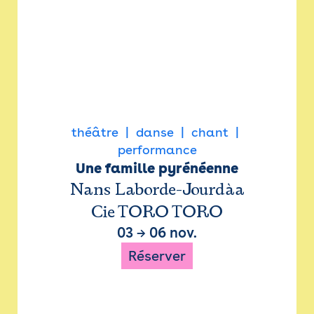
théâtre
danse
chant
performance
Une famille pyrénéenne
Nans Laborde-Jourdàa
Cie TORO TORO
03
→
06 nov.
Réserver