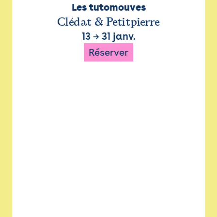
Les tutomouves
Clédat & Petitpierre
13
→
31 janv.
Réserver