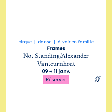
cirque
danse
à voir en famille
Frames
Not Standing/Alexander
Vantournhout
09
→
11 janv.
Réserver