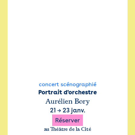
concert scénographié
Portrait d'orchestre
Aurélien Bory
21
→
23 janv.
Réserver
au Théâtre de la Cité