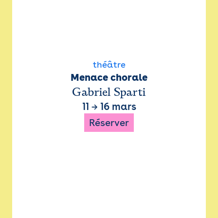
théâtre
Menace chorale
Gabriel Sparti
11
→
16 mars
Réserver