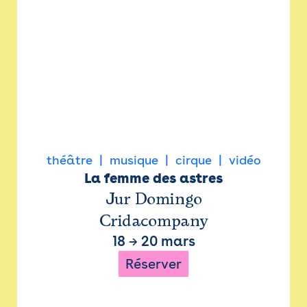
théâtre
musique
cirque
vidéo
La femme des astres
Jur Domingo
Cridacompany
18
→
20 mars
Réserver