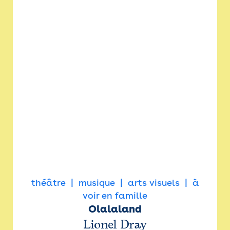
théâtre
musique
arts visuels
à
voir en famille
Olalaland
Lionel Dray