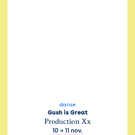
danse
Gush is Great
Production Xx
10
→
11 nov.