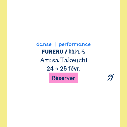
danse
performance
FURERU / 触れる
Azusa Takeuchi
24
→
25 févr.
Réserver