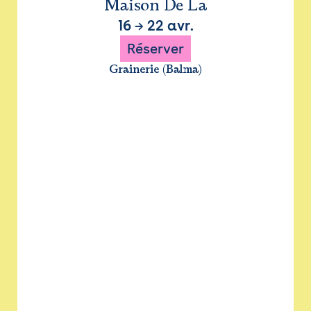
Maison De La
16
→
22 avr.
Réserver
Grainerie (Balma)