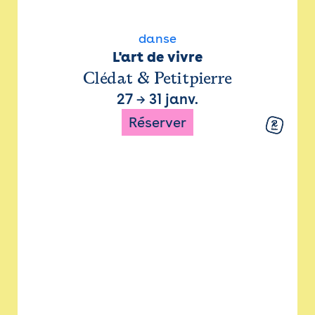
danse
L'art de vivre
Clédat & Petitpierre
27
→
31 janv.
Réserver