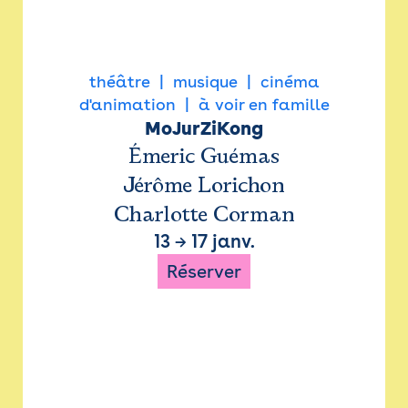
théâtre
musique
cinéma
d'animation
à voir en famille
MoJurZiKong
Émeric Guémas
Jérôme Lorichon
Charlotte Corman
13
→
17 janv.
Réserver