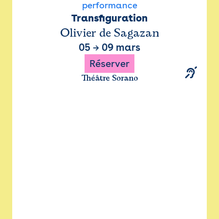
performance
Transfiguration
Olivier de Sagazan
05
→
09 mars
Réserver
Théâtre Sorano