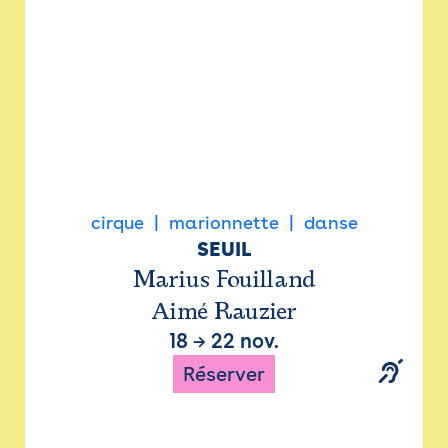
cirque
marionnette
danse
SEUIL
Marius Fouilland
Aimé Rauzier
18
→
22 nov.
Réserver