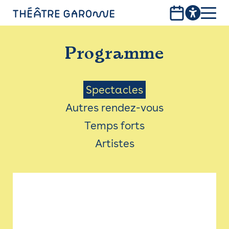
Aller
au
contenu
PROGRAMME
principal
Programme
INFOS PRATIQUES
AVEC LES PUBLICS
Menu
Spectacles
Autres rendez-vous
ACCESSIBILITÉ
Saison
Temps forts
LES PRODUCTIONS
Artistes
LE THÉÂTRE
Bistro
Billetterie