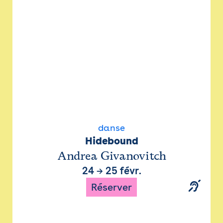
danse
Hidebound
Andrea Givanovitch
24
→
25 févr.
Réserver