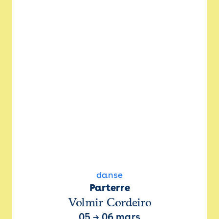
danse
Parterre
Volmir Cordeiro
05
→
06 mars