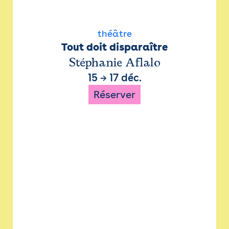
théâtre
Tout doit disparaître
Stéphanie Aflalo
15
→
17 déc.
Réserver