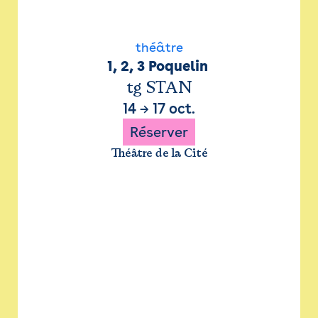
théâtre
1, 2, 3 Poquelin 
tg STAN
14
→
17 oct.
Réserver
Théâtre de la Cité