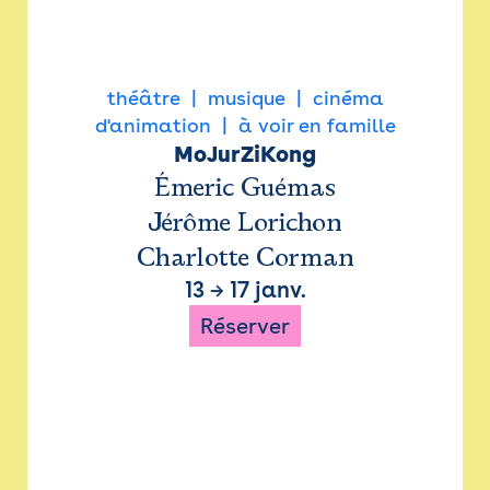
théâtre
musique
cinéma
d'animation
à voir en famille
MoJurZiKong
Émeric Guémas
Jérôme Lorichon
Charlotte Corman
13
→
17 janv.
Réserver