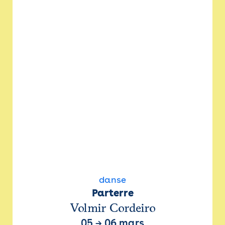
danse
Parterre
Volmir Cordeiro
05
→
06 mars