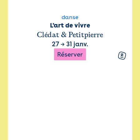
danse
L'art de vivre
Clédat & Petitpierre
27
→
31 janv.
Réserver