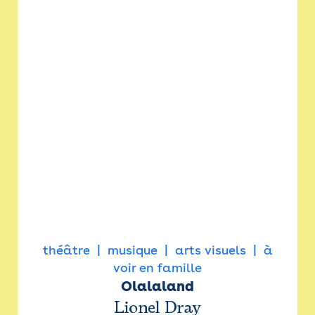
théâtre
musique
arts visuels
à
voir en famille
Olalaland
Lionel Dray