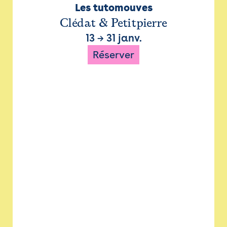
Les tutomouves
Clédat & Petitpierre
13
→
31 janv.
Réserver