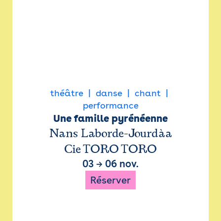
théâtre
danse
chant
performance
Une famille pyrénéenne
Nans Laborde-Jourdàa
Cie TORO TORO
03
→
06 nov.
Réserver