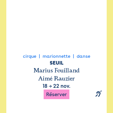
cirque
marionnette
danse
SEUIL
Marius Fouilland
Aimé Rauzier
18
→
22 nov.
Réserver