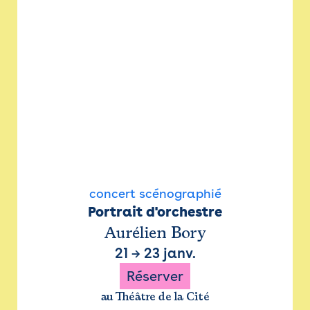
concert scénographié
Portrait d'orchestre
Aurélien Bory
21
→
23 janv.
Réserver
au Théâtre de la Cité