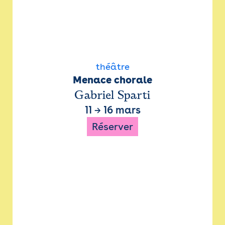
théâtre
Menace chorale
Gabriel Sparti
11
→
16 mars
Réserver