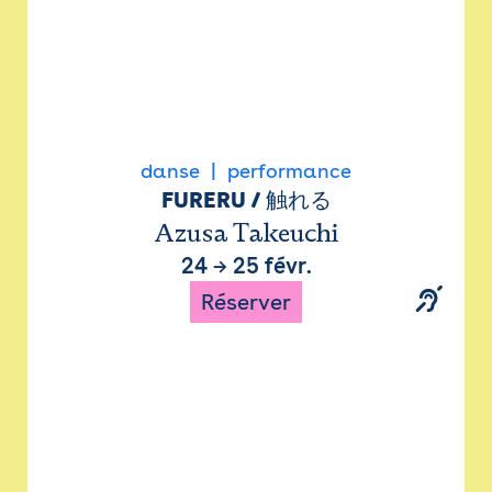
danse
performance
FURERU / 触れる
Azusa Takeuchi
24
→
25 févr.
Réserver