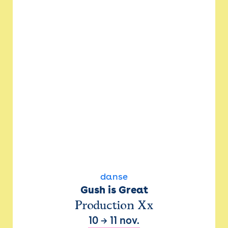
danse
Gush is Great
Production Xx
10
→
11 nov.