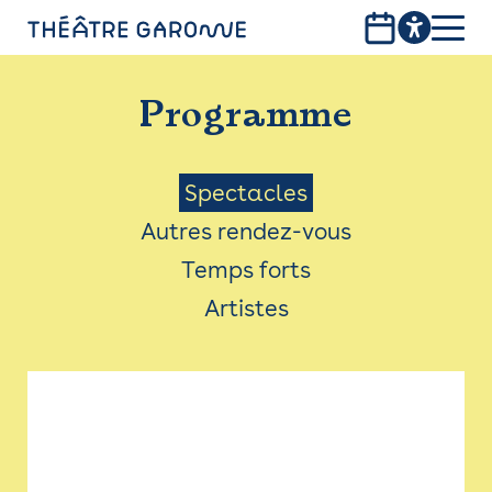
Aller
au
contenu
PROGRAMME
principal
Programme
INFOS PRATIQUES
AVEC LES PUBLICS
Menu
Spectacles
Autres rendez-vous
ACCESSIBILITÉ
Saison
Temps forts
LES PRODUCTIONS
Artistes
LE THÉÂTRE
Bistro
Billetterie