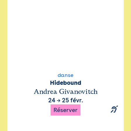
danse
Hidebound
Andrea Givanovitch
24
→
25 févr.
Réserver