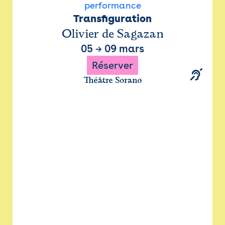
performance
Transfiguration
Olivier de Sagazan
05
→
09 mars
Réserver
Théâtre Sorano