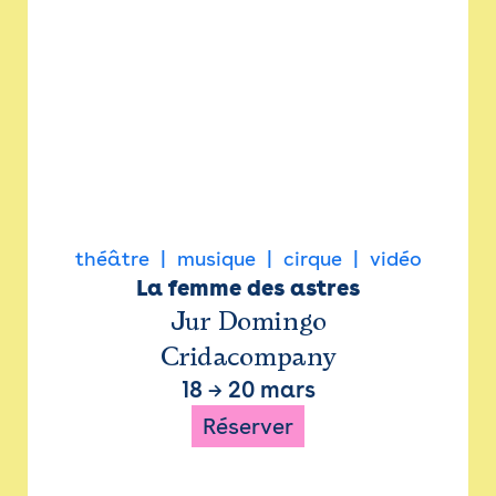
théâtre
musique
cirque
vidéo
La femme des astres
Jur Domingo
Cridacompany
18
→
20 mars
Réserver