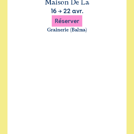
Maison De La
16
→
22 avr.
Réserver
Grainerie (Balma)