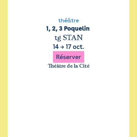
théâtre
1, 2, 3 Poquelin 
tg STAN
14
→
17 oct.
Réserver
Théâtre de la Cité