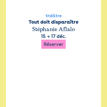
théâtre
Tout doit disparaître
Stéphanie Aflalo
15
→
17 déc.
Réserver