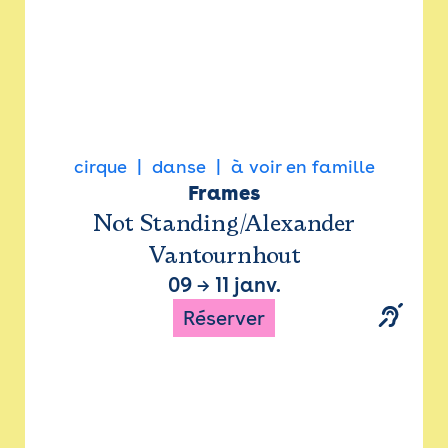
cirque
danse
à voir en famille
Frames
Not Standing/Alexander
Vantournhout
09
→
11 janv.
Réserver