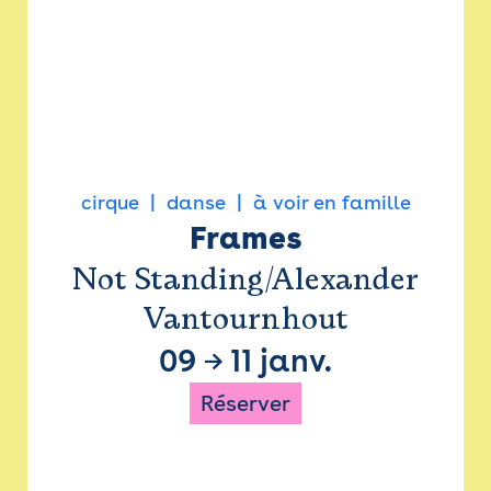
cirque
danse
à voir en famille
Frames
Not Standing/Alexander
Vantournhout
09
→
11 janv.
Réserver