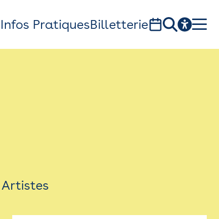
s
Infos Pratiques
Billetterie
Bistro
Billetterie
Newsletter
Espace presse
Artistes
théâtre Garonne, scène européenne
1, av. du Chateau d'eau - 31300 Toulouse