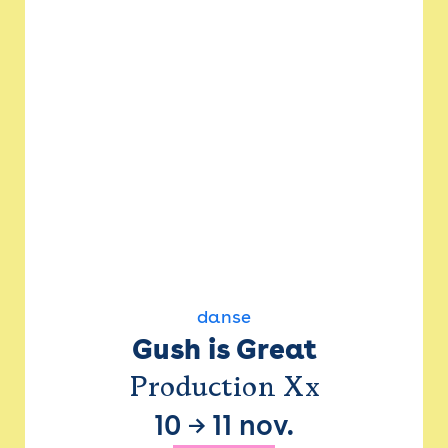
danse
Gush is Great
Production Xx
10
→
11 nov.