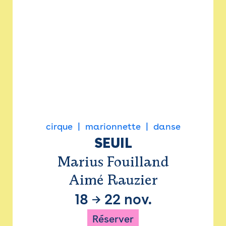
cirque
marionnette
danse
SEUIL
Marius Fouilland
Aimé Rauzier
18
→
22 nov.
Réserver