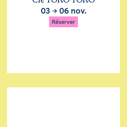
Cie TORO TORO
03
→
06 nov.
Réserver