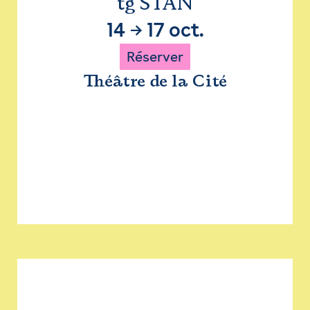
tg STAN
14
→
17 oct.
Réserver
Théâtre de la Cité