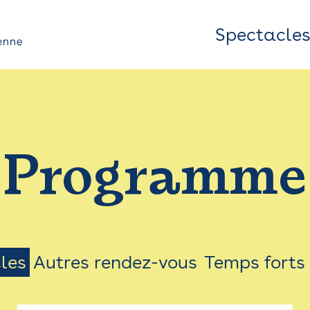
Spectacle
Top
Bar
/
Programme
Menu
les
Autres rendez-vous
Temps forts
on