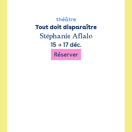
théâtre
Tout doit disparaître
Stéphanie Aflalo
15
→
17 déc.
Réserver