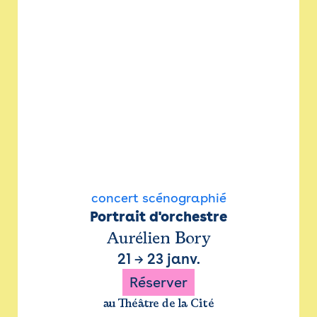
concert scénographié
Portrait d'orchestre
Aurélien Bory
21
→
23 janv.
Réserver
au Théâtre de la Cité