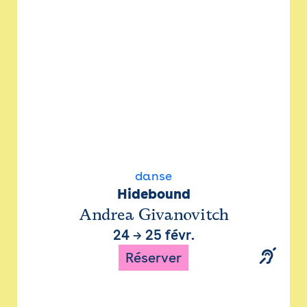
danse
Hidebound
Andrea Givanovitch
24
→
25 févr.
Réserver