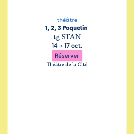
théâtre
1, 2, 3 Poquelin 
tg STAN
14
→
17 oct.
Réserver
Théâtre de la Cité