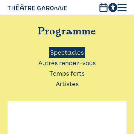
Aller
au
contenu
PROGRAMME
principal
Programme
INFOS PRATIQUES
AVEC LES PUBLICS
Menu
Spectacles
Autres rendez-vous
ACCESSIBILITÉ
Saison
Temps forts
LES PRODUCTIONS
Artistes
LE THÉÂTRE
Bistro
Billetterie