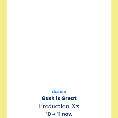
danse
Gush is Great
Production Xx
10
→
11 nov.