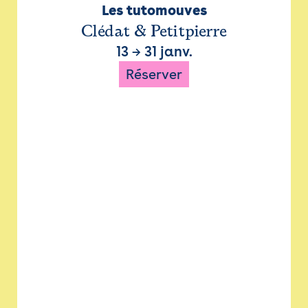
Les tutomouves
Clédat & Petitpierre
13
→
31 janv.
Réserver