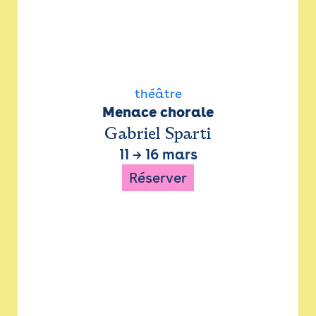
théâtre
Menace chorale
Gabriel Sparti
11
→
16 mars
Réserver