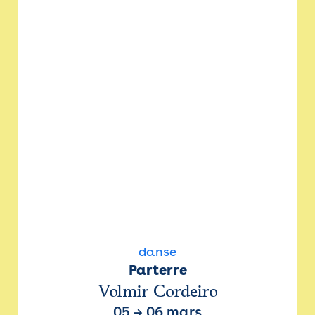
danse
Parterre
Volmir Cordeiro
05
→
06 mars