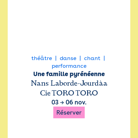
théâtre
danse
chant
performance
Une famille pyrénéenne
Nans Laborde-Jourdàa
Cie TORO TORO
03
→
06 nov.
Réserver