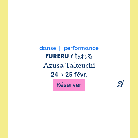
danse
performance
FURERU / 触れる
Azusa Takeuchi
24
→
25 févr.
Réserver