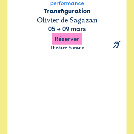
performance
Transfiguration
Olivier de Sagazan
05
→
09 mars
Réserver
Théâtre Sorano