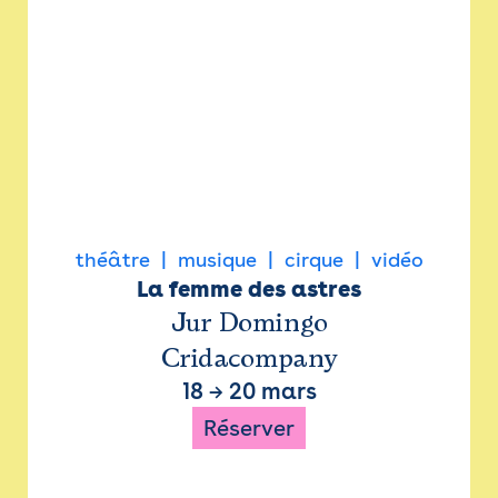
théâtre
musique
cirque
vidéo
La femme des astres
Jur Domingo
Cridacompany
18
→
20 mars
Réserver