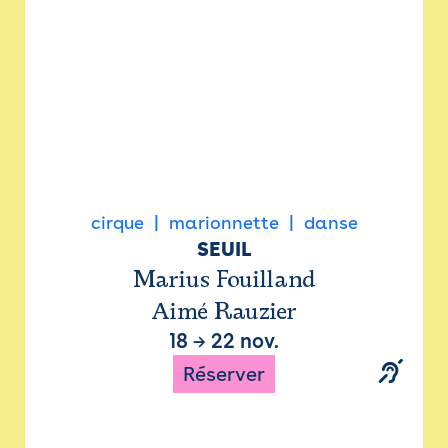
cirque
marionnette
danse
SEUIL
Marius Fouilland
Aimé Rauzier
18
→
22 nov.
Réserver