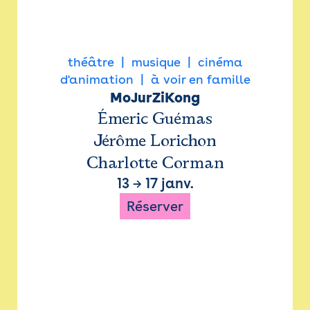
théâtre
musique
cinéma
d'animation
à voir en famille
MoJurZiKong
Émeric Guémas
Jérôme Lorichon
Charlotte Corman
13
→
17 janv.
Réserver