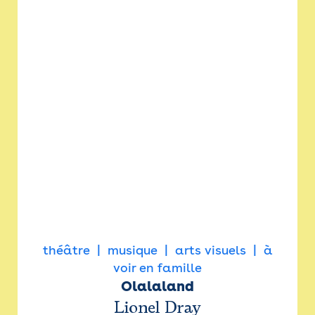
théâtre
musique
arts visuels
à
voir en famille
Olalaland
Lionel Dray