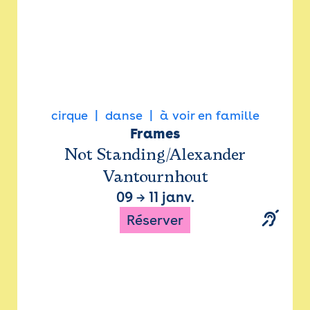
cirque
danse
à voir en famille
Frames
Not Standing/Alexander
Vantournhout
09
→
11 janv.
Réserver