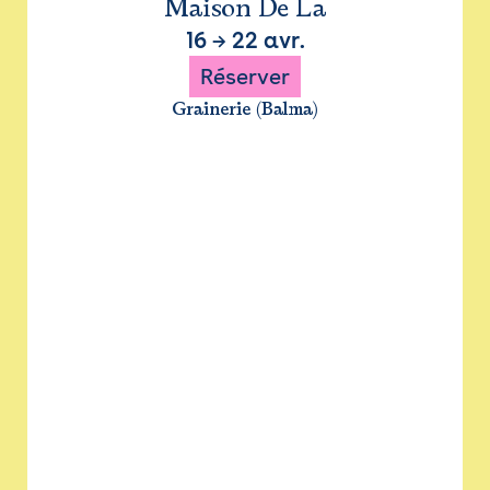
Maison De La
16
→
22 avr.
Réserver
Grainerie (Balma)