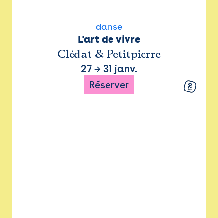
danse
L'art de vivre
Clédat & Petitpierre
27
→
31 janv.
Réserver