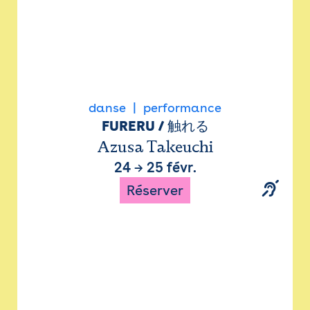
danse
performance
FURERU / 触れる
Azusa Takeuchi
24
→
25 févr.
Réserver