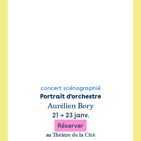
concert scénographié
Portrait d'orchestre
Aurélien Bory
21
→
23 janv.
Réserver
au Théâtre de la Cité