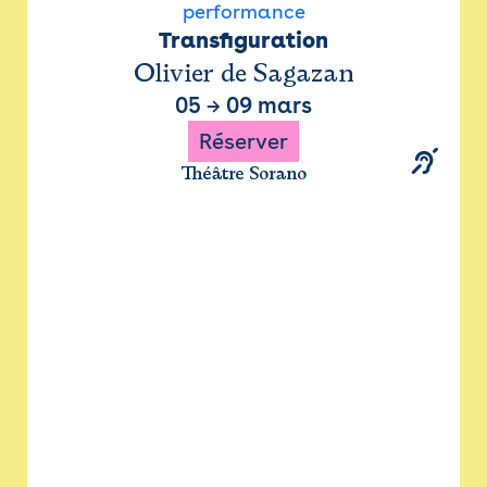
performance
Transfiguration
Olivier de Sagazan
05
→
09 mars
Réserver
Théâtre Sorano