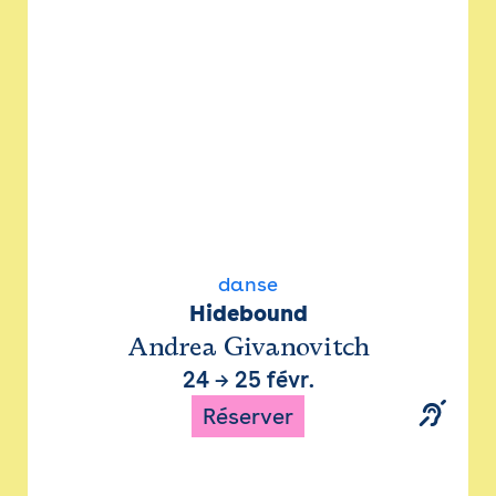
danse
Hidebound
Andrea Givanovitch
24
→
25 févr.
Réserver