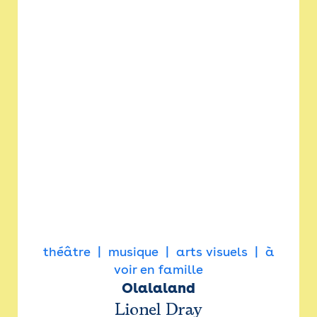
théâtre
musique
arts visuels
à
voir en famille
Olalaland
Lionel Dray