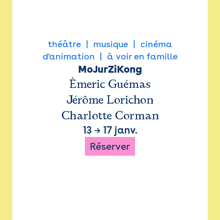
théâtre
musique
cinéma
d'animation
à voir en famille
MoJurZiKong
Émeric Guémas
Jérôme Lorichon
Charlotte Corman
13
→
17 janv.
Réserver