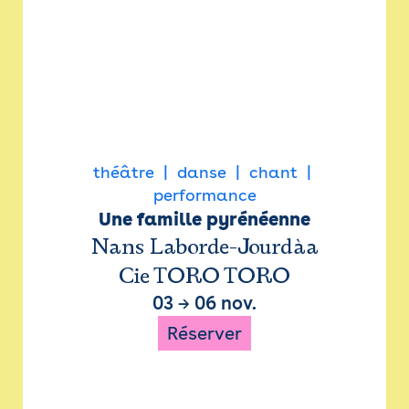
théâtre
danse
chant
performance
Une famille pyrénéenne
Nans Laborde-Jourdàa
Cie TORO TORO
03
→
06 nov.
Réserver