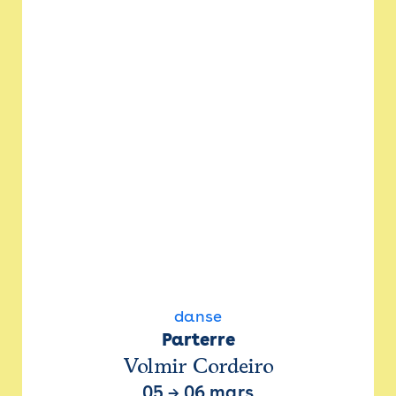
danse
Parterre
Volmir Cordeiro
05
→
06 mars