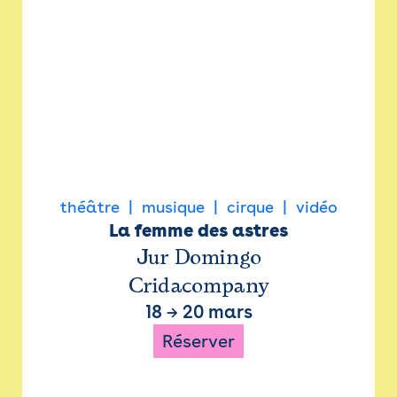
théâtre
musique
cirque
vidéo
La femme des astres
Jur Domingo
Cridacompany
18
→
20 mars
Réserver