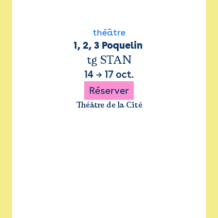
théâtre
1, 2, 3 Poquelin 
tg STAN
14
→
17 oct.
Réserver
Théâtre de la Cité