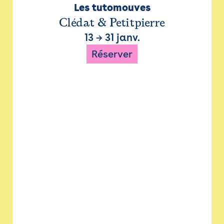
Les tutomouves
Clédat & Petitpierre
13
→
31 janv.
Réserver