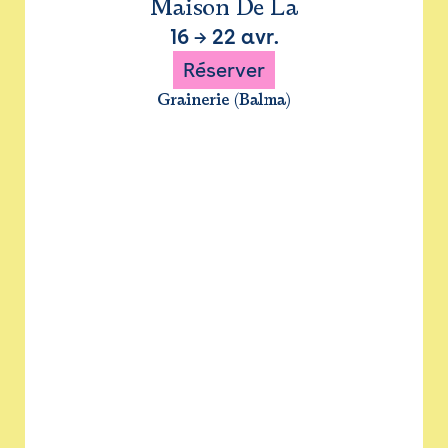
Maison De La
16
→
22 avr.
Réserver
Grainerie (Balma)