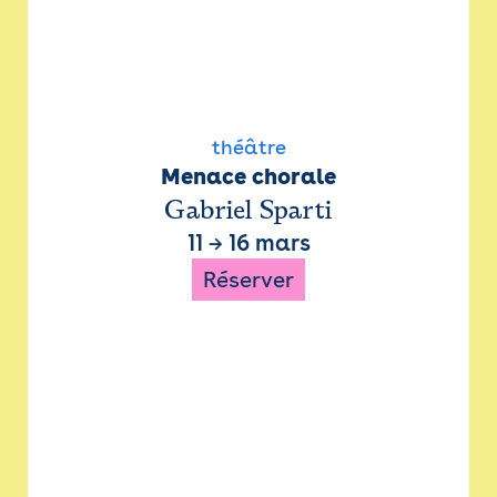
théâtre
Menace chorale
Gabriel Sparti
11
→
16 mars
Réserver