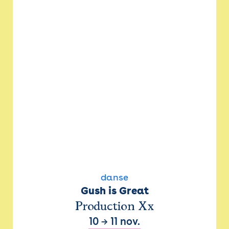
danse
Gush is Great
Production Xx
10
→
11 nov.