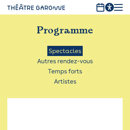
Aller
au
contenu
PROGRAMME
principal
Programme
INFOS PRATIQUES
AVEC LES PUBLICS
Menu
Spectacles
Autres rendez-vous
ACCESSIBILITÉ
Saison
Temps forts
LES PRODUCTIONS
Artistes
LE THÉÂTRE
Bistro
Billetterie