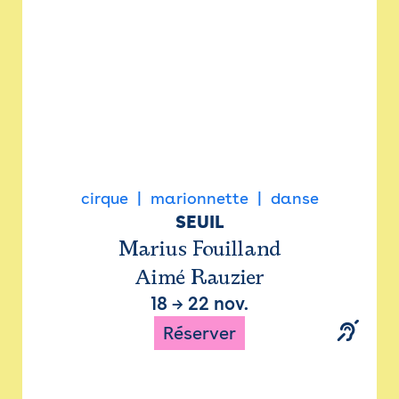
cirque
marionnette
danse
SEUIL
Marius Fouilland
Aimé Rauzier
18
→
22 nov.
Réserver