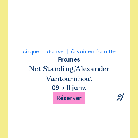
cirque
danse
à voir en famille
Frames
Not Standing/Alexander
Vantournhout
09
→
11 janv.
Réserver