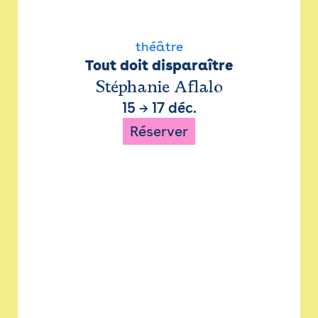
théâtre
Tout doit disparaître
Stéphanie Aflalo
15
→
17 déc.
Réserver