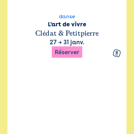
danse
L'art de vivre
Clédat & Petitpierre
27
→
31 janv.
Réserver