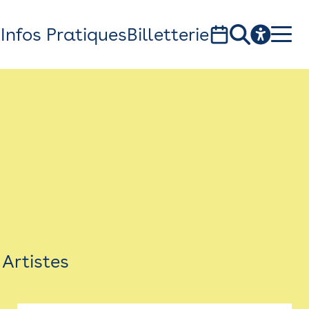
s
Infos Pratiques
Billetterie
Bistro
Billetterie
Newsletter
Espace presse
Artistes
théâtre Garonne, scène européenne
1, av. du Chateau d'eau - 31300 Toulouse