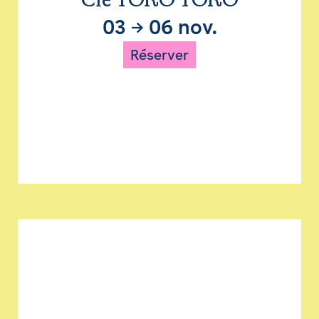
Cie TORO TORO
03
→
06 nov.
Réserver