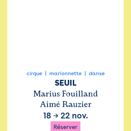
cirque
marionnette
danse
SEUIL
Marius Fouilland
Aimé Rauzier
18
→
22 nov.
Réserver