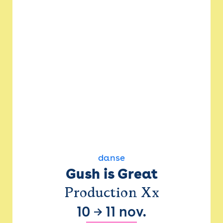
danse
Gush is Great
Production Xx
10
→
11 nov.