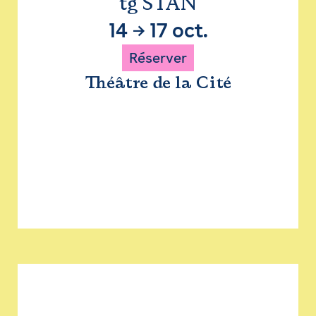
tg STAN
14
→
17 oct.
Réserver
Théâtre de la Cité