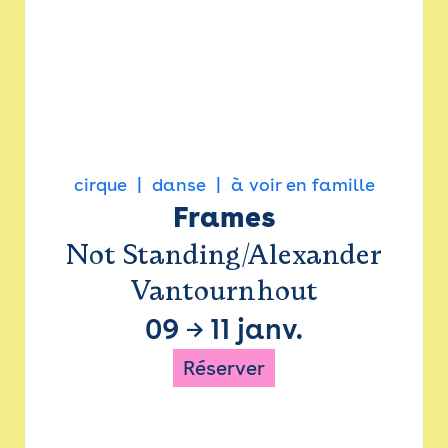
cirque
danse
à voir en famille
Frames
Not Standing/Alexander
Vantournhout
09
→
11 janv.
Réserver