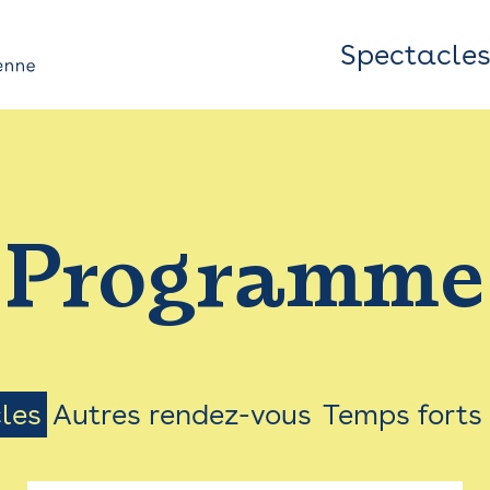
Spectacle
Top
Bar
/
Programme
Menu
les
Autres rendez-vous
Temps forts
on