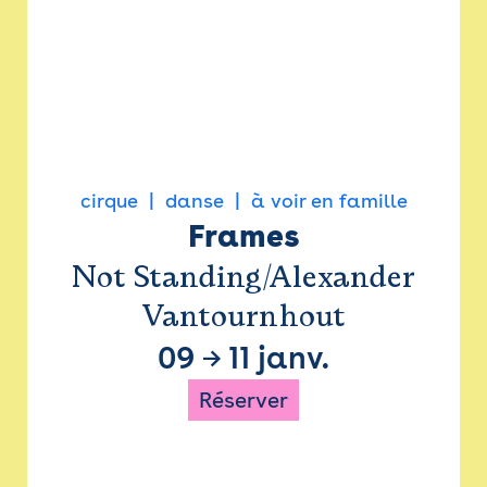
cirque
danse
à voir en famille
Frames
Not Standing/Alexander
Vantournhout
09
→
11 janv.
Réserver