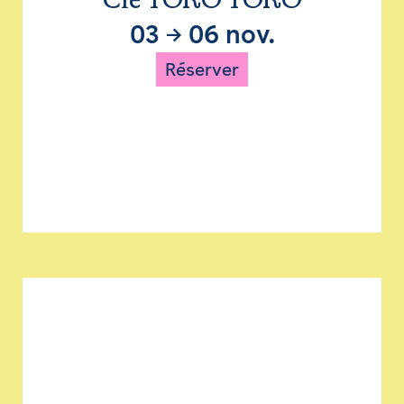
Cie TORO TORO
03
→
06 nov.
Réserver