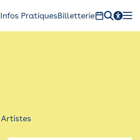
s
Infos Pratiques
Billetterie
Bistro
Billetterie
Newsletter
Espace presse
Artistes
théâtre Garonne, scène européenne
1, av. du Chateau d'eau - 31300 Toulouse