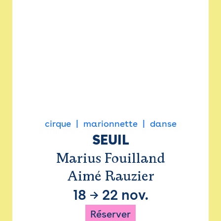
cirque
marionnette
danse
SEUIL
Marius Fouilland
Aimé Rauzier
18
→
22 nov.
Réserver