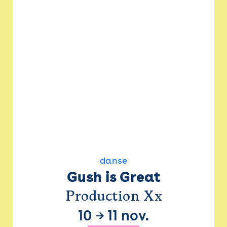
danse
Gush is Great
Production Xx
10
→
11 nov.