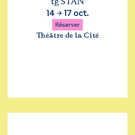
tg STAN
14
→
17 oct.
Réserver
Théâtre de la Cité