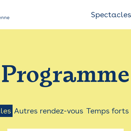
Spectacle
Top
Bar
/
Programme
Menu
les
Autres rendez-vous
Temps forts
on