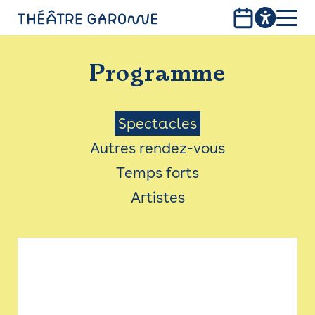
Aller
au
contenu
PROGRAMME
principal
Programme
INFOS PRATIQUES
AVEC LES PUBLICS
Menu
Spectacles
Autres rendez-vous
ACCESSIBILITÉ
Saison
Temps forts
LES PRODUCTIONS
Artistes
LE THÉÂTRE
Bistro
Billetterie