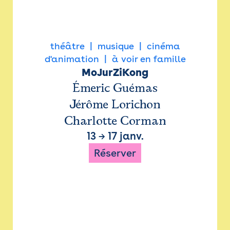
théâtre
musique
cinéma
d'animation
à voir en famille
MoJurZiKong
Émeric Guémas
Jérôme Lorichon
Charlotte Corman
13
→
17 janv.
Réserver