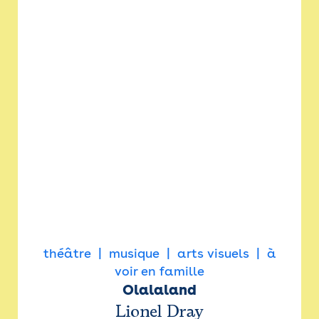
théâtre
musique
arts visuels
à
voir en famille
Olalaland
Lionel Dray