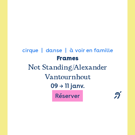
cirque
danse
à voir en famille
Frames
Not Standing/Alexander
Vantournhout
09
→
11 janv.
Réserver