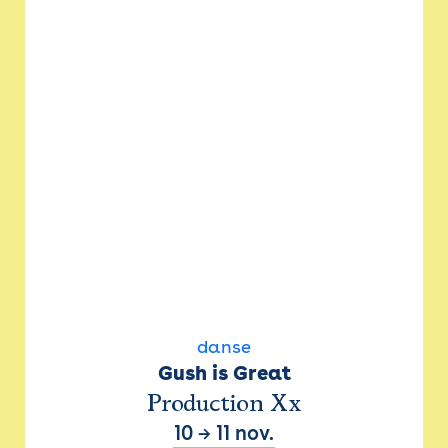
danse
Gush is Great
Production Xx
10
→
11 nov.