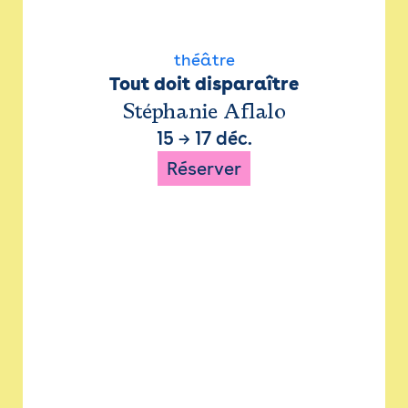
théâtre
Tout doit disparaître
Stéphanie Aflalo
15
→
17 déc.
Réserver