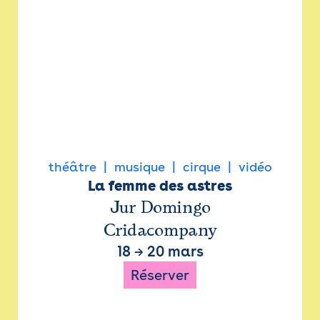
théâtre
musique
cirque
vidéo
La femme des astres
Jur Domingo
Cridacompany
18
→
20 mars
Réserver