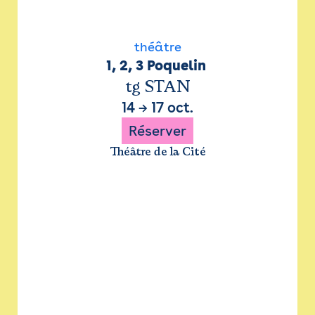
théâtre
1, 2, 3 Poquelin 
tg STAN
14
→
17 oct.
Réserver
Théâtre de la Cité