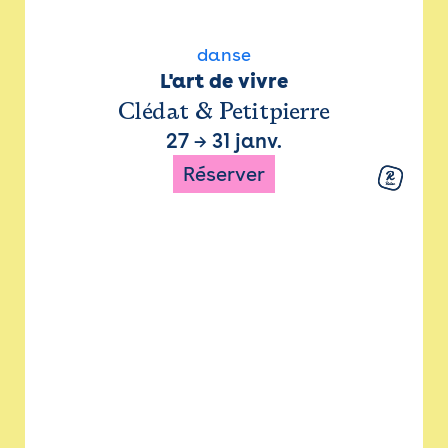
danse
L'art de vivre
Clédat & Petitpierre
27
→
31 janv.
Réserver