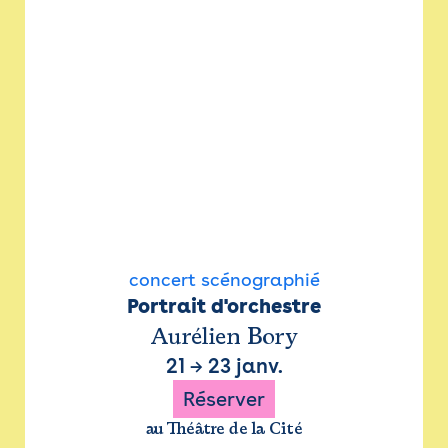
concert scénographié
Portrait d'orchestre
Aurélien Bory
21
→
23 janv.
Réserver
au Théâtre de la Cité