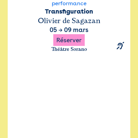
performance
Transfiguration
Olivier de Sagazan
05
→
09 mars
Réserver
Théâtre Sorano