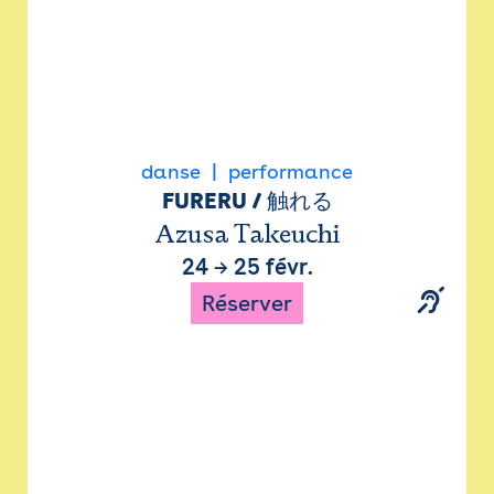
danse
performance
FURERU / 触れる
Azusa Takeuchi
24
→
25 févr.
Réserver