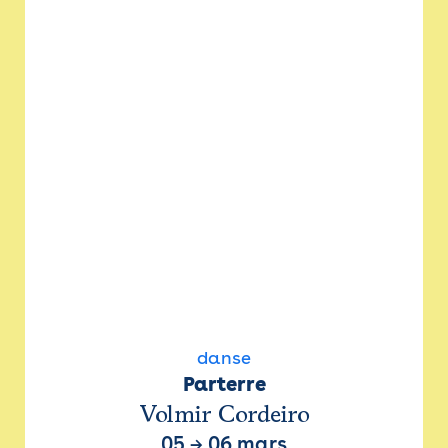
danse
Parterre
Volmir Cordeiro
05
→
06 mars