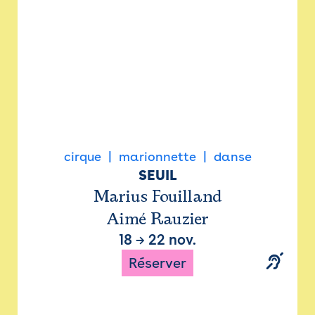
cirque
marionnette
danse
SEUIL
Marius Fouilland
Aimé Rauzier
18
→
22 nov.
Réserver