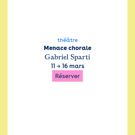
théâtre
Menace chorale
Gabriel Sparti
11
→
16 mars
Réserver