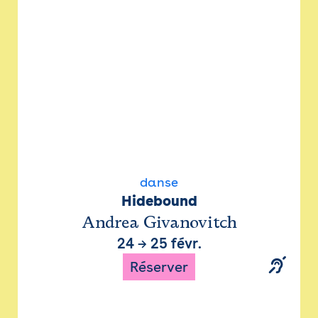
danse
Hidebound
Andrea Givanovitch
24
→
25 févr.
Réserver