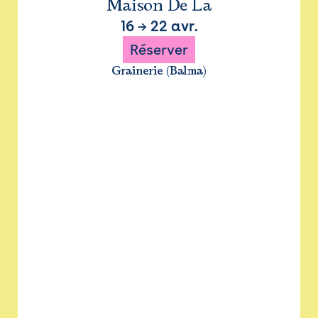
Maison De La
16
→
22 avr.
Réserver
Grainerie (Balma)