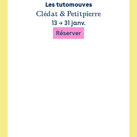
Les tutomouves
Clédat & Petitpierre
13
→
31 janv.
Réserver