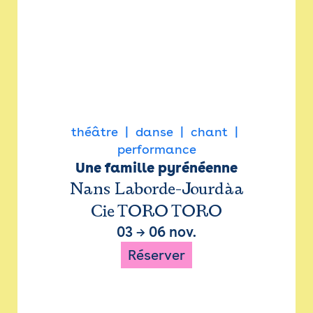
théâtre
danse
chant
performance
Une famille pyrénéenne
Nans Laborde-Jourdàa
Cie TORO TORO
03
→
06 nov.
Réserver