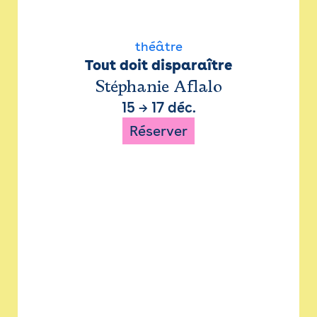
théâtre
Tout doit disparaître
Stéphanie Aflalo
15
→
17 déc.
Réserver