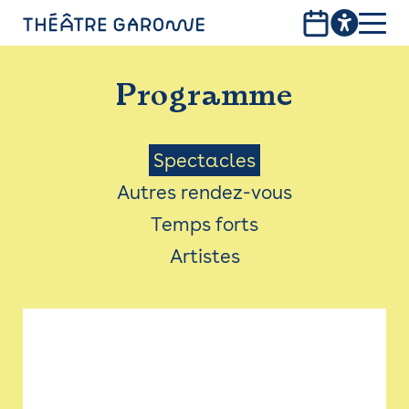
Aller
au
contenu
PROGRAMME
principal
Programme
INFOS PRATIQUES
AVEC LES PUBLICS
Menu
Spectacles
Autres rendez-vous
ACCESSIBILITÉ
Saison
Temps forts
LES PRODUCTIONS
Artistes
LE THÉÂTRE
Bistro
Billetterie