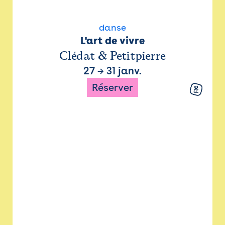
danse
L'art de vivre
Clédat & Petitpierre
27
→
31 janv.
Réserver