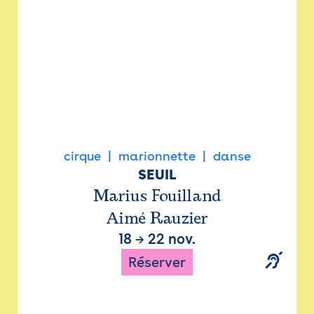
cirque
marionnette
danse
SEUIL
Marius Fouilland
Aimé Rauzier
18
→
22 nov.
Réserver