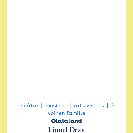
théâtre
musique
arts visuels
à
voir en famille
Olalaland
Lionel Dray