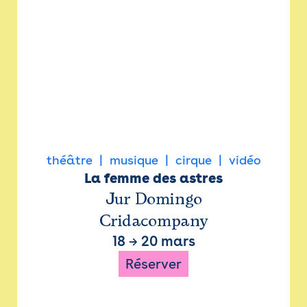
théâtre
musique
cirque
vidéo
La femme des astres
Jur Domingo
Cridacompany
18
→
20 mars
Réserver