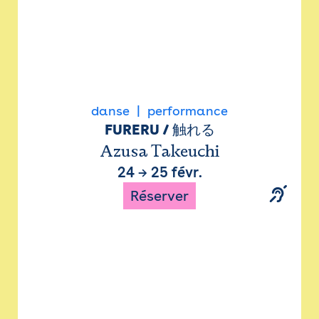
danse
performance
FURERU / 触れる
Azusa Takeuchi
24
→
25 févr.
Réserver