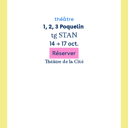
théâtre
1, 2, 3 Poquelin 
tg STAN
14
→
17 oct.
Réserver
Théâtre de la Cité