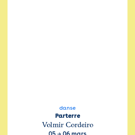
danse
Parterre
Volmir Cordeiro
05
→
06 mars