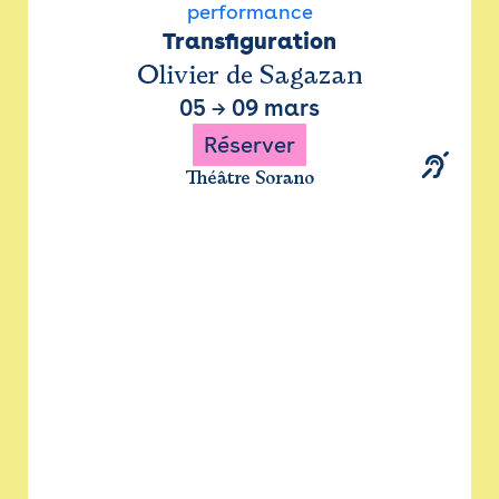
performance
Transfiguration
Olivier de Sagazan
05
→
09 mars
Réserver
Théâtre Sorano