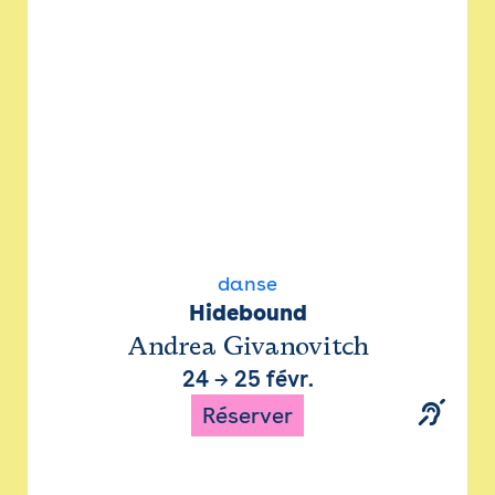
danse
Hidebound
Andrea Givanovitch
24
→
25 févr.
Réserver