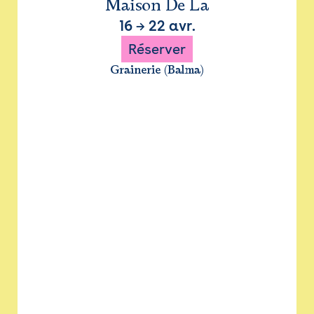
Maison De La
16
→
22 avr.
Réserver
Grainerie (Balma)