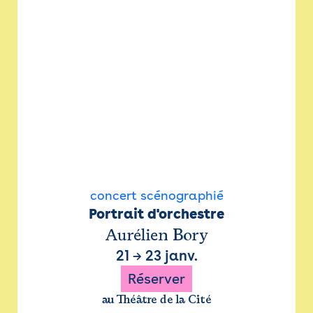
concert scénographié
Portrait d'orchestre
Aurélien Bory
21
→
23 janv.
Réserver
au Théâtre de la Cité