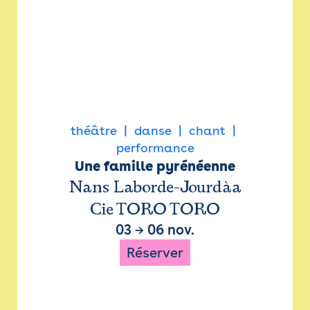
théâtre
danse
chant
performance
Une famille pyrénéenne
Nans Laborde-Jourdàa
Cie TORO TORO
03
→
06 nov.
Réserver