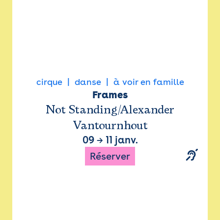
cirque
danse
à voir en famille
Frames
Not Standing/Alexander
Vantournhout
09
→
11 janv.
Réserver