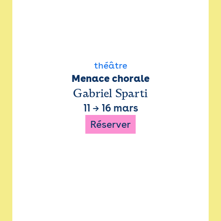
théâtre
Menace chorale
Gabriel Sparti
11
→
16 mars
Réserver