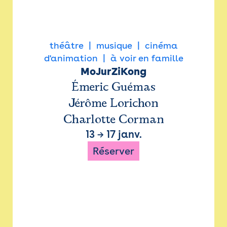
théâtre
musique
cinéma
d'animation
à voir en famille
MoJurZiKong
Émeric Guémas
Jérôme Lorichon
Charlotte Corman
13
→
17 janv.
Réserver