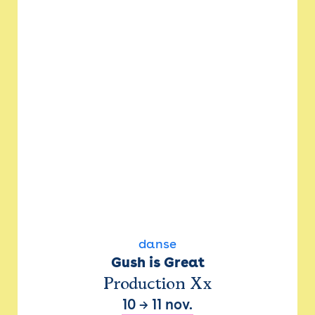
danse
Gush is Great
Production Xx
10
→
11 nov.