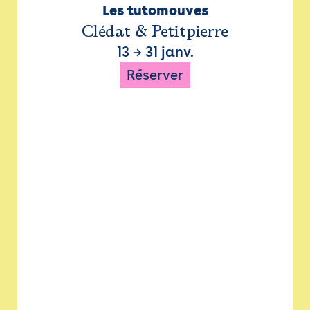
Les tutomouves
Clédat & Petitpierre
13
→
31 janv.
Réserver