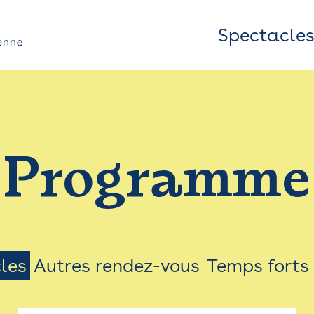
Spectacle
Top
Bar
/
Programme
Menu
les
Autres rendez-vous
Temps forts
on