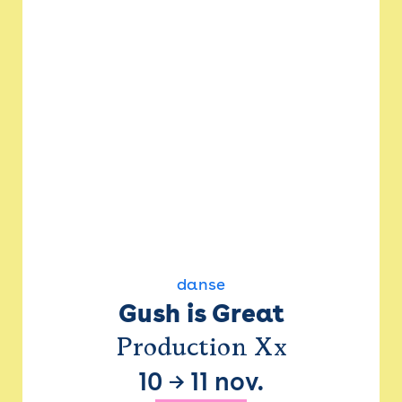
danse
Gush is Great
Production Xx
10
→
11 nov.