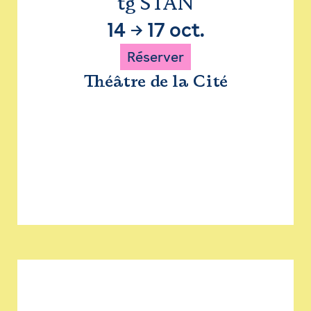
tg STAN
14
→
17 oct.
Réserver
Théâtre de la Cité