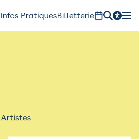
s
Infos Pratiques
Billetterie
Bistro
Billetterie
Newsletter
Espace presse
Artistes
théâtre Garonne, scène européenne
1, av. du Chateau d'eau - 31300 Toulouse