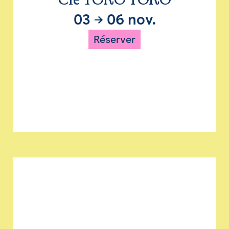
Cie TORO TORO
03
→
06 nov.
Réserver