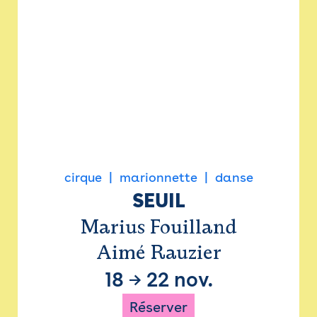
cirque
marionnette
danse
SEUIL
Marius Fouilland
Aimé Rauzier
18
→
22 nov.
Réserver