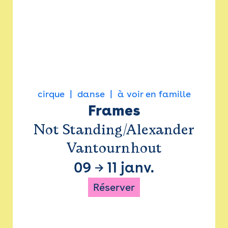
cirque
danse
à voir en famille
Frames
Not Standing/Alexander
Vantournhout
09
→
11 janv.
Réserver