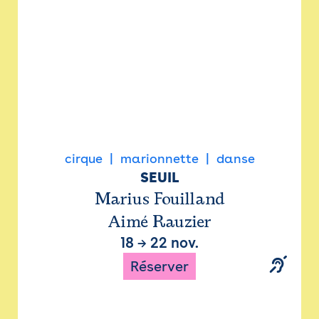
cirque
marionnette
danse
SEUIL
Marius Fouilland
Aimé Rauzier
18
→
22 nov.
Réserver