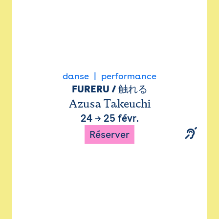
danse
performance
FURERU / 触れる
Azusa Takeuchi
24
→
25 févr.
Réserver