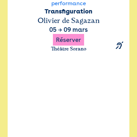
performance
Transfiguration
Olivier de Sagazan
05
→
09 mars
Réserver
Théâtre Sorano