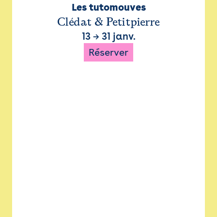
Les tutomouves
Clédat & Petitpierre
13
→
31 janv.
Réserver