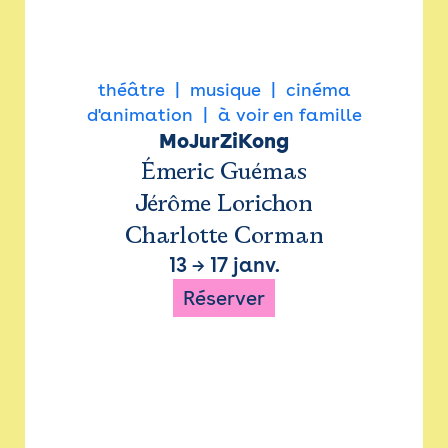
théâtre
musique
cinéma
d'animation
à voir en famille
MoJurZiKong
Émeric Guémas
Jérôme Lorichon
Charlotte Corman
13
→
17 janv.
Réserver