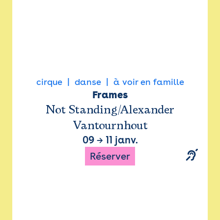
cirque
danse
à voir en famille
Frames
Not Standing/Alexander
Vantournhout
09
→
11 janv.
Réserver