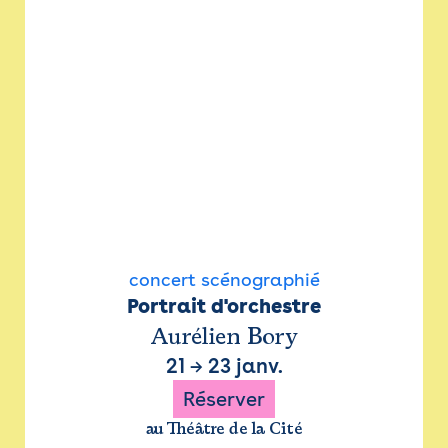
concert scénographié
Portrait d'orchestre
Aurélien Bory
21
→
23 janv.
Réserver
au Théâtre de la Cité