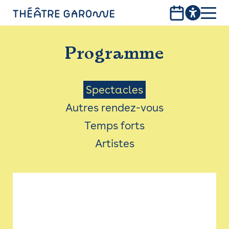
Aller
au
contenu
PROGRAMME
principal
Programme
INFOS PRATIQUES
AVEC LES PUBLICS
Menu
Spectacles
Autres rendez-vous
ACCESSIBILITÉ
Saison
Temps forts
LES PRODUCTIONS
Artistes
LE THÉÂTRE
Bistro
Billetterie