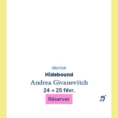
danse
Hidebound
Andrea Givanovitch
24
→
25 févr.
Réserver