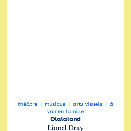
théâtre
musique
arts visuels
à
voir en famille
Olalaland
Lionel Dray