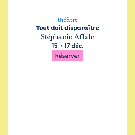
théâtre
Tout doit disparaître
Stéphanie Aflalo
15
→
17 déc.
Réserver