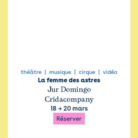
théâtre
musique
cirque
vidéo
La femme des astres
Jur Domingo
Cridacompany
18
→
20 mars
Réserver