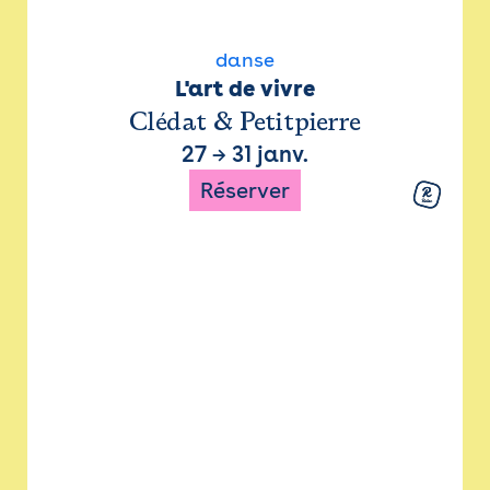
danse
L'art de vivre
Clédat & Petitpierre
27
→
31 janv.
Réserver