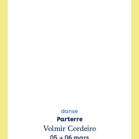
danse
Parterre
Volmir Cordeiro
05
→
06 mars