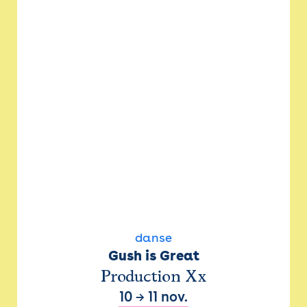
danse
Gush is Great
Production Xx
10
→
11 nov.