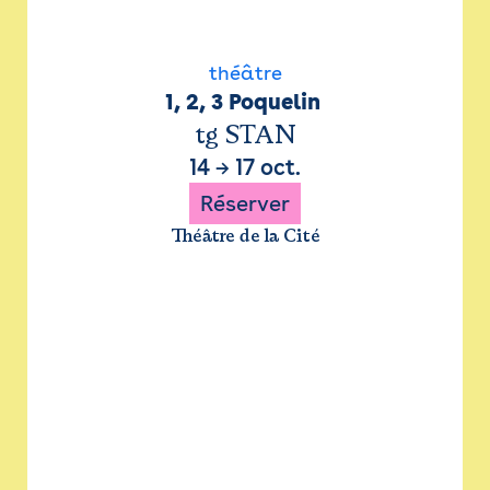
théâtre
1, 2, 3 Poquelin 
tg STAN
14
→
17 oct.
Réserver
Théâtre de la Cité