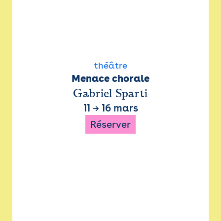
théâtre
Menace chorale
Gabriel Sparti
11
→
16 mars
Réserver