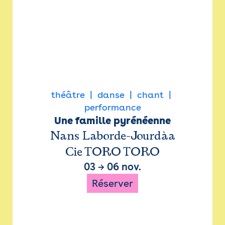
théâtre
danse
chant
performance
Une famille pyrénéenne
Nans Laborde-Jourdàa
Cie TORO TORO
03
→
06 nov.
Réserver