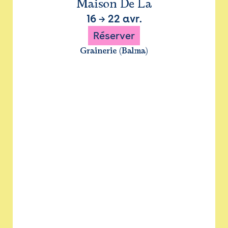
Maison De La
16
→
22 avr.
Réserver
Grainerie (Balma)