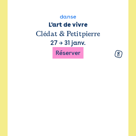
danse
L'art de vivre
Clédat & Petitpierre
27
→
31 janv.
Réserver