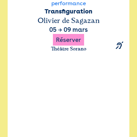
performance
Transfiguration
Olivier de Sagazan
05
→
09 mars
Réserver
Théâtre Sorano