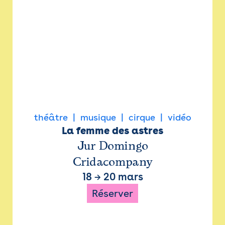
théâtre
musique
cirque
vidéo
La femme des astres
Jur Domingo
Cridacompany
18
→
20 mars
Réserver