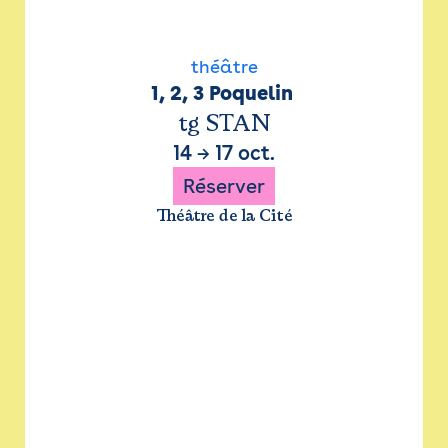
théâtre
1, 2, 3 Poquelin 
tg STAN
14
→
17 oct.
Réserver
Théâtre de la Cité