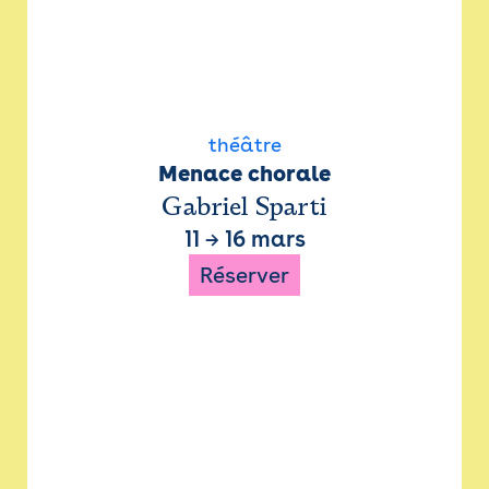
théâtre
Menace chorale
Gabriel Sparti
11
→
16 mars
Réserver