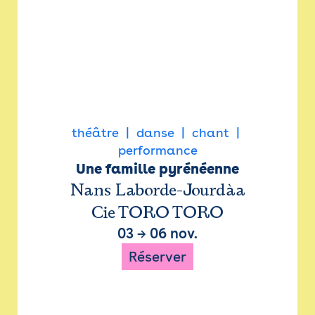
théâtre
danse
chant
performance
Une famille pyrénéenne
Nans Laborde-Jourdàa
Cie TORO TORO
03
→
06 nov.
Réserver