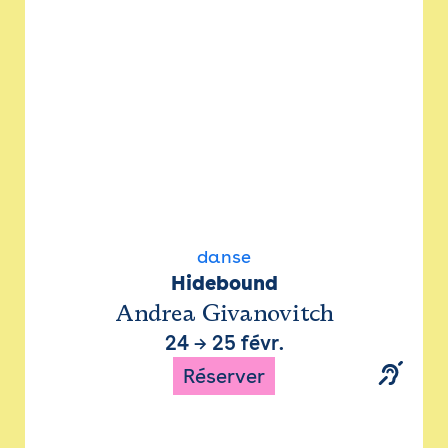
danse
Hidebound
Andrea Givanovitch
24
→
25 févr.
Réserver