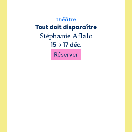
théâtre
Tout doit disparaître
Stéphanie Aflalo
15
→
17 déc.
Réserver