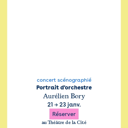
concert scénographié
Portrait d'orchestre
Aurélien Bory
21
→
23 janv.
Réserver
au Théâtre de la Cité