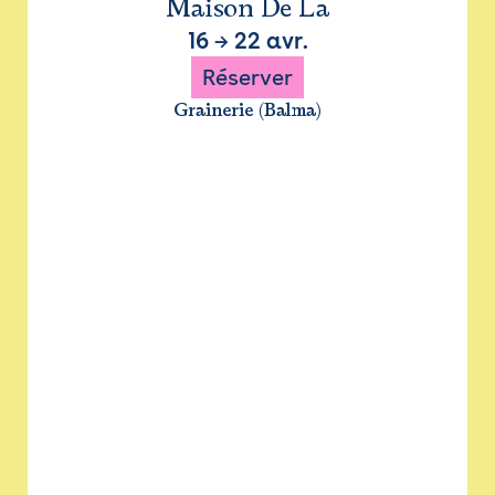
Maison De La
16
→
22 avr.
Réserver
Grainerie (Balma)