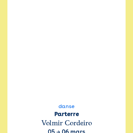
danse
Parterre
Volmir Cordeiro
05
→
06 mars