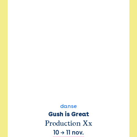
danse
Gush is Great
Production Xx
10
→
11 nov.