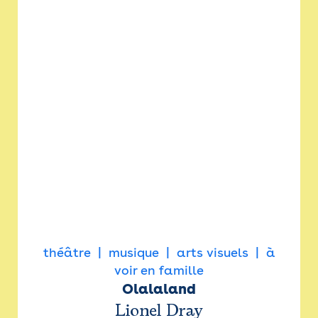
théâtre
musique
arts visuels
à
voir en famille
Olalaland
Lionel Dray