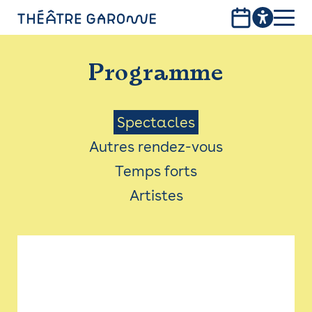
Aller
au
contenu
PROGRAMME
principal
Programme
INFOS PRATIQUES
AVEC LES PUBLICS
Menu
Spectacles
Autres rendez-vous
ACCESSIBILITÉ
Saison
Temps forts
LES PRODUCTIONS
Artistes
LE THÉÂTRE
Bistro
Billetterie