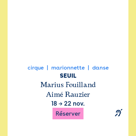
cirque
marionnette
danse
SEUIL
Marius Fouilland
Aimé Rauzier
18
→
22 nov.
Réserver