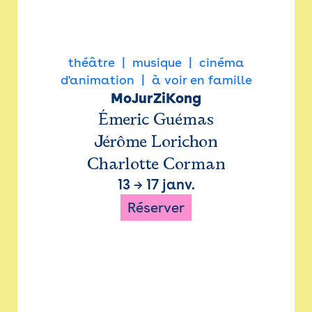
théâtre
musique
cinéma
d'animation
à voir en famille
MoJurZiKong
Émeric Guémas
Jérôme Lorichon
Charlotte Corman
13
→
17 janv.
Réserver