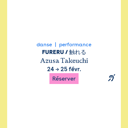
danse
performance
FURERU / 触れる
Azusa Takeuchi
24
→
25 févr.
Réserver