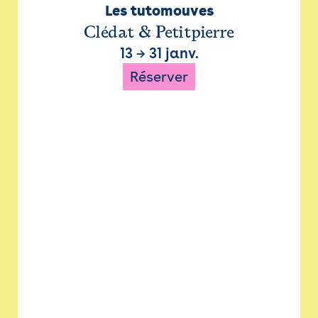
Les tutomouves
Clédat & Petitpierre
13
→
31 janv.
Réserver