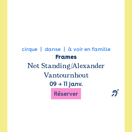
cirque
danse
à voir en famille
Frames
Not Standing/Alexander
Vantournhout
09
→
11 janv.
Réserver