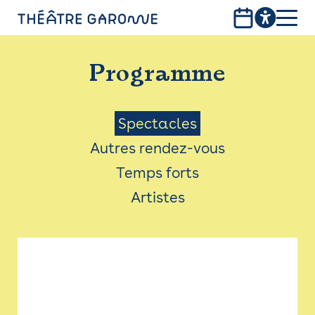
Aller
au
contenu
PROGRAMME
principal
Programme
INFOS PRATIQUES
AVEC LES PUBLICS
Menu
Spectacles
Autres rendez-vous
ACCESSIBILITÉ
Saison
Temps forts
LES PRODUCTIONS
Artistes
LE THÉÂTRE
Bistro
Billetterie