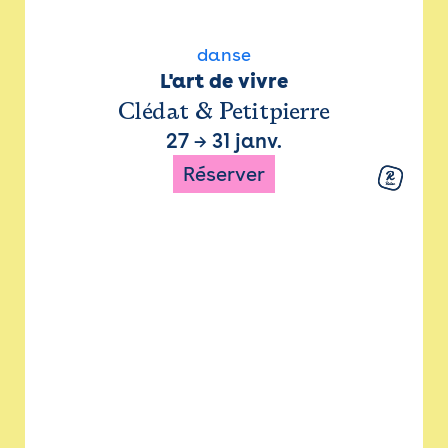
danse
L'art de vivre
Clédat & Petitpierre
27
→
31 janv.
Réserver