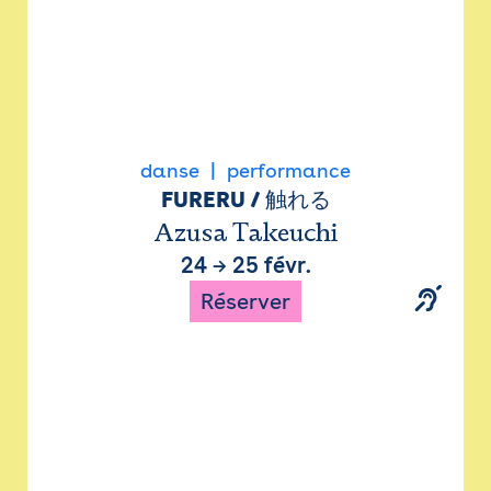
danse
performance
FURERU / 触れる
Azusa Takeuchi
24
→
25 févr.
Réserver