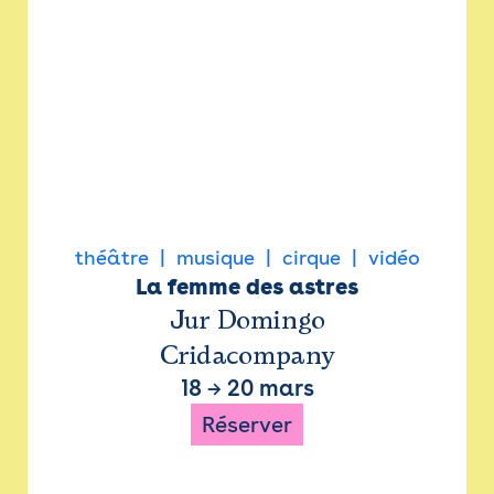
théâtre
musique
cirque
vidéo
La femme des astres
Jur Domingo
Cridacompany
18
→
20 mars
Réserver