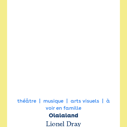
théâtre
musique
arts visuels
à
voir en famille
Olalaland
Lionel Dray