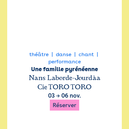
théâtre
danse
chant
performance
Une famille pyrénéenne
Nans Laborde-Jourdàa
Cie TORO TORO
03
→
06 nov.
Réserver