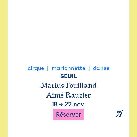
cirque
marionnette
danse
SEUIL
Marius Fouilland
Aimé Rauzier
18
→
22 nov.
Réserver