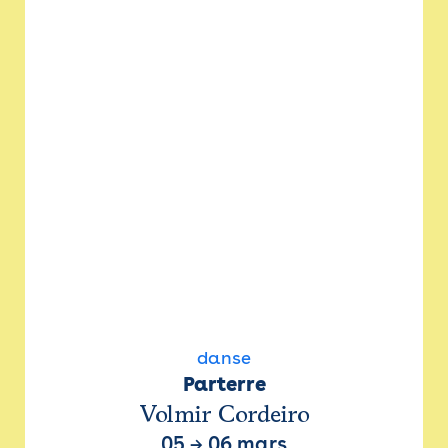
danse
Parterre
Volmir Cordeiro
05
→
06 mars