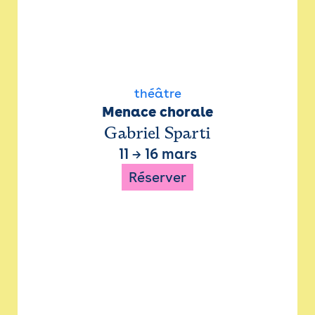
théâtre
Menace chorale
Gabriel Sparti
11
→
16 mars
Réserver