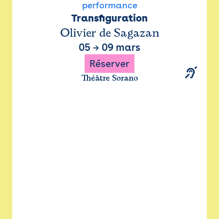
performance
Transfiguration
Olivier de Sagazan
05
→
09 mars
Réserver
Théâtre Sorano