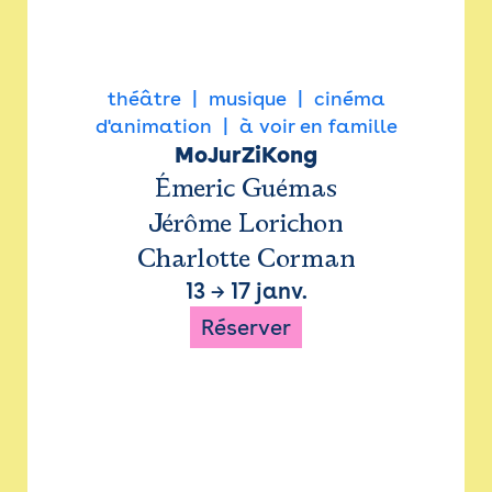
théâtre
musique
cinéma
d'animation
à voir en famille
MoJurZiKong
Émeric Guémas
Jérôme Lorichon
Charlotte Corman
13
→
17 janv.
Réserver