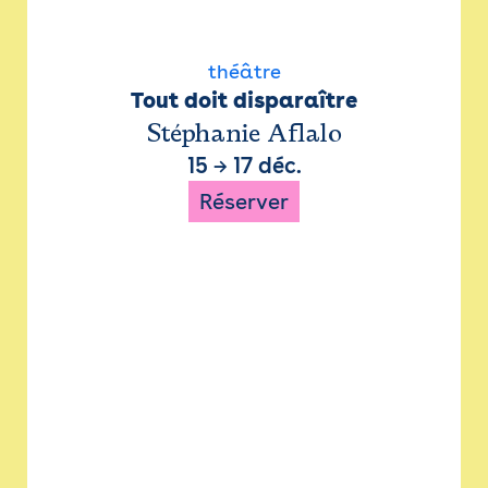
théâtre
Tout doit disparaître
Stéphanie Aflalo
15
→
17 déc.
Réserver