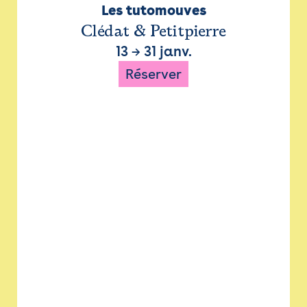
Les tutomouves
Clédat & Petitpierre
13
→
31 janv.
Réserver