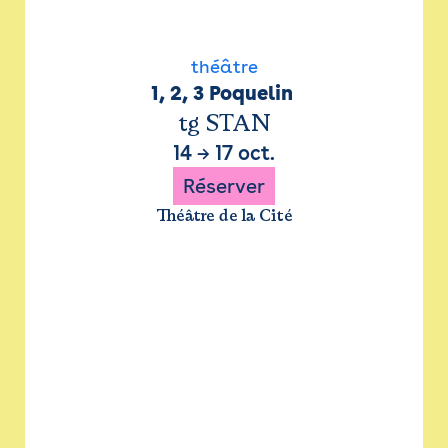
théâtre
1, 2, 3 Poquelin 
tg STAN
14
→
17 oct.
Réserver
Théâtre de la Cité