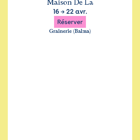
Maison De La
16
→
22 avr.
Réserver
Grainerie (Balma)