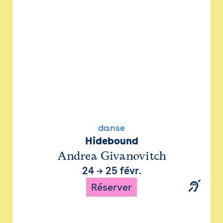
danse
Hidebound
Andrea Givanovitch
24
→
25 févr.
Réserver