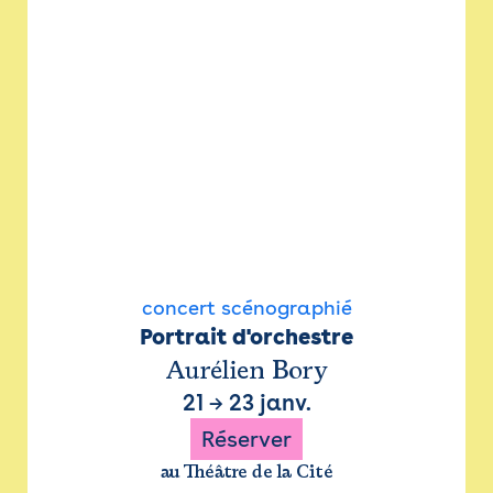
concert scénographié
Portrait d'orchestre
Aurélien Bory
21
→
23 janv.
Réserver
au Théâtre de la Cité