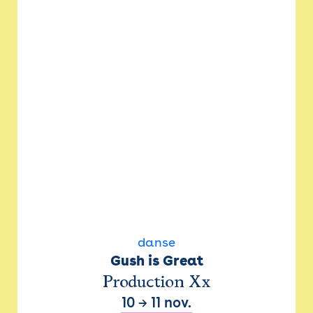
danse
Gush is Great
Production Xx
10
→
11 nov.