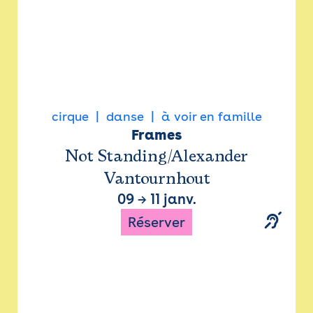
cirque
danse
à voir en famille
Frames
Not Standing/Alexander
Vantournhout
09
→
11 janv.
Réserver