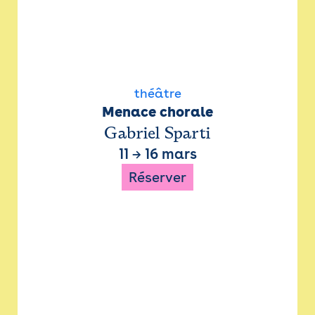
théâtre
Menace chorale
Gabriel Sparti
11
→
16 mars
Réserver