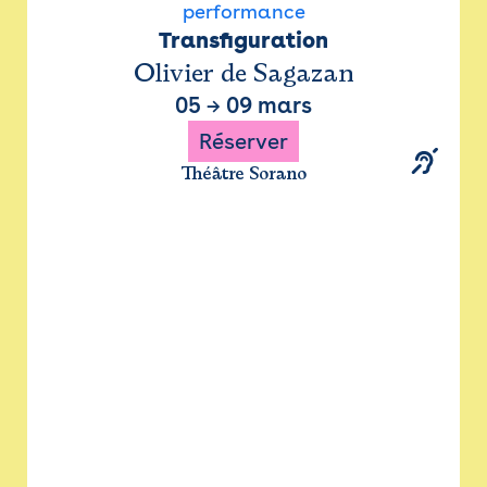
performance
Transfiguration
Olivier de Sagazan
05
→
09 mars
Réserver
Théâtre Sorano