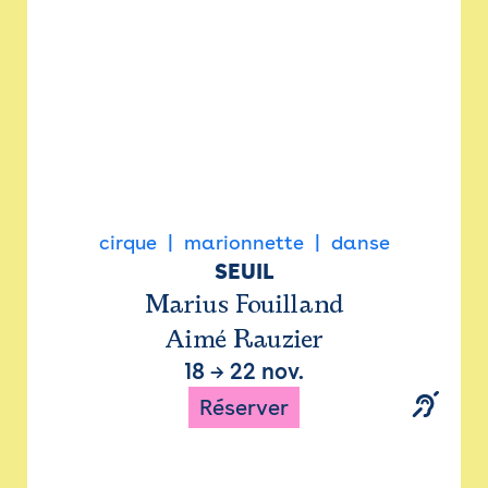
cirque
marionnette
danse
SEUIL
Marius Fouilland
Aimé Rauzier
18
→
22 nov.
Réserver