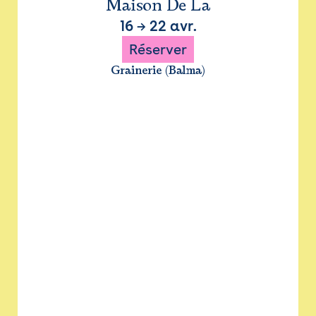
Maison De La
16
→
22 avr.
Réserver
Grainerie (Balma)