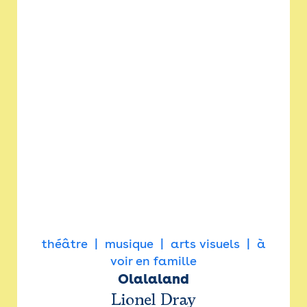
théâtre
musique
arts visuels
à
voir en famille
Olalaland
Lionel Dray