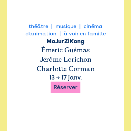
théâtre
musique
cinéma
d'animation
à voir en famille
MoJurZiKong
Émeric Guémas
Jérôme Lorichon
Charlotte Corman
13
→
17 janv.
Réserver