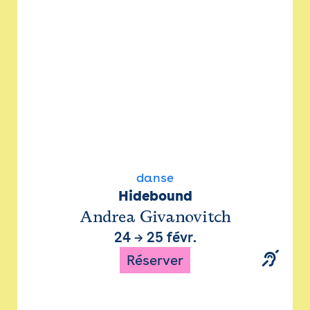
danse
Hidebound
Andrea Givanovitch
24
→
25 févr.
Réserver