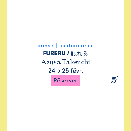
danse
performance
FURERU / 触れる
Azusa Takeuchi
24
→
25 févr.
Réserver