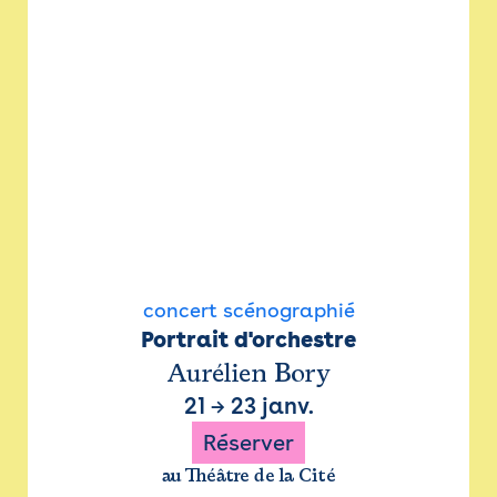
concert scénographié
Portrait d'orchestre
Aurélien Bory
21
→
23 janv.
Réserver
au Théâtre de la Cité