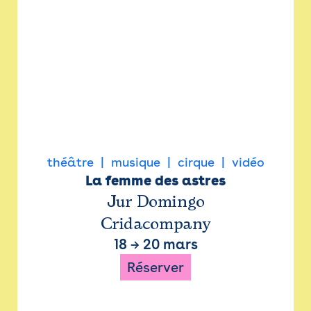
théâtre
musique
cirque
vidéo
La femme des astres
Jur Domingo
Cridacompany
18
→
20 mars
Réserver