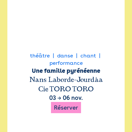
théâtre
danse
chant
performance
Une famille pyrénéenne
Nans Laborde-Jourdàa
Cie TORO TORO
03
→
06 nov.
Réserver