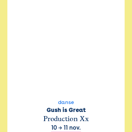
danse
Gush is Great
Production Xx
10
→
11 nov.