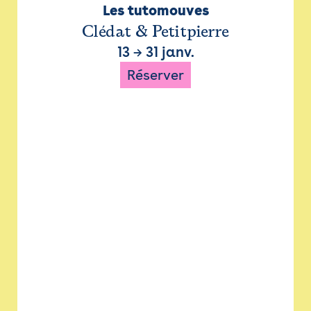
Les tutomouves
Clédat & Petitpierre
13
→
31 janv.
Réserver