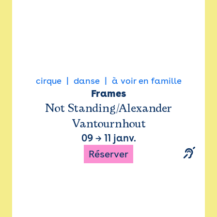
cirque
danse
à voir en famille
Frames
Not Standing/Alexander
Vantournhout
09
→
11 janv.
Réserver