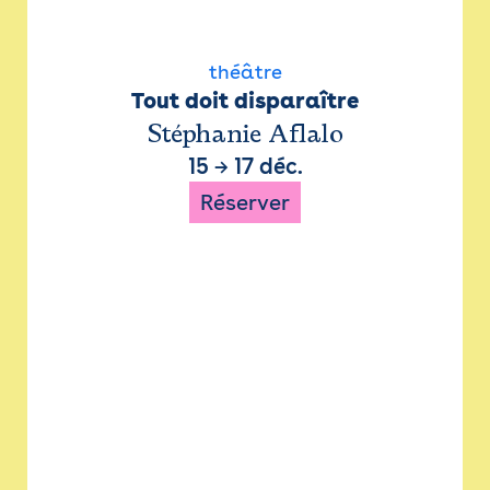
théâtre
Tout doit disparaître
Stéphanie Aflalo
15
→
17 déc.
Réserver