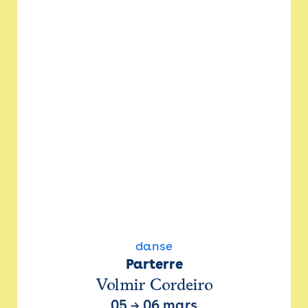
danse
Parterre
Volmir Cordeiro
05
→
06 mars