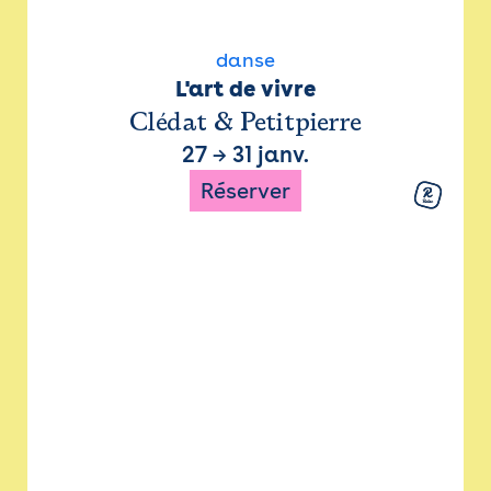
danse
L'art de vivre
Clédat & Petitpierre
27
→
31 janv.
Réserver