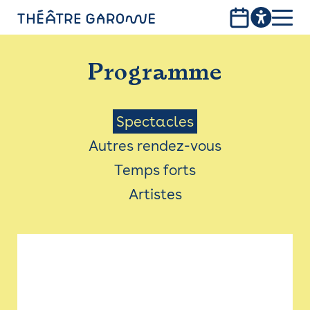
Aller
au
contenu
PROGRAMME
principal
Programme
INFOS PRATIQUES
AVEC LES PUBLICS
Menu
Spectacles
Autres rendez-vous
ACCESSIBILITÉ
Saison
Temps forts
LES PRODUCTIONS
Artistes
LE THÉÂTRE
Bistro
Billetterie