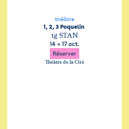
théâtre
1, 2, 3 Poquelin 
tg STAN
14
→
17 oct.
Réserver
Théâtre de la Cité