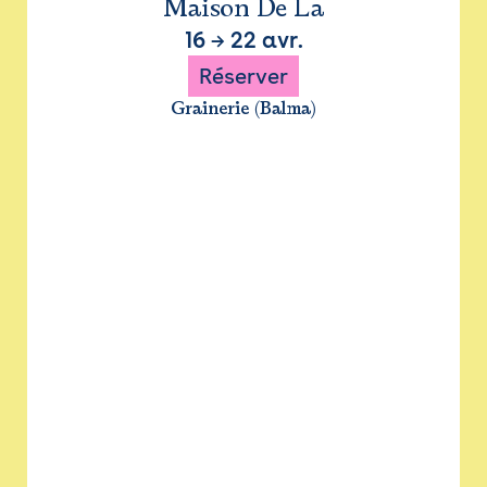
Maison De La
16
→
22 avr.
Réserver
Grainerie (Balma)