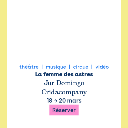
théâtre
musique
cirque
vidéo
La femme des astres
Jur Domingo
Cridacompany
18
→
20 mars
Réserver