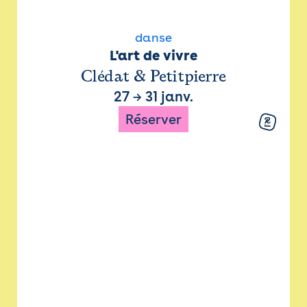
danse
L'art de vivre
Clédat & Petitpierre
27
→
31 janv.
Réserver