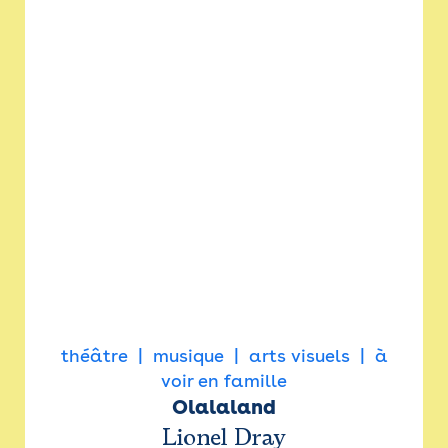
théâtre
musique
arts visuels
à
voir en famille
Olalaland
Lionel Dray