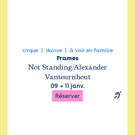
cirque
danse
à voir en famille
Frames
Not Standing/Alexander
Vantournhout
09
→
11 janv.
Réserver