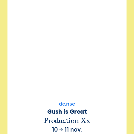
danse
Gush is Great
Production Xx
10
→
11 nov.