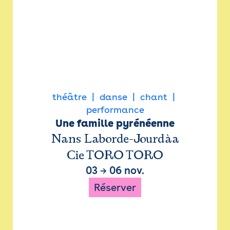
théâtre
danse
chant
performance
Une famille pyrénéenne
Nans Laborde-Jourdàa
Cie TORO TORO
03
→
06 nov.
Réserver