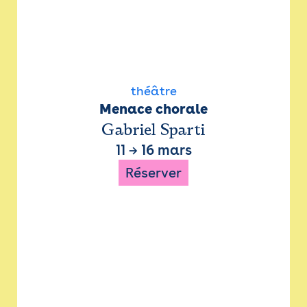
théâtre
Menace chorale
Gabriel Sparti
11
→
16 mars
Réserver