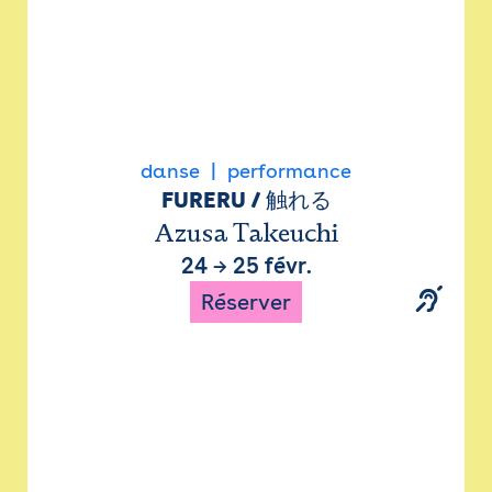
danse
performance
FURERU / 触れる
Azusa Takeuchi
24
→
25 févr.
Réserver