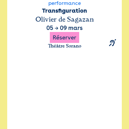
performance
Transfiguration
Olivier de Sagazan
05
→
09 mars
Réserver
Théâtre Sorano