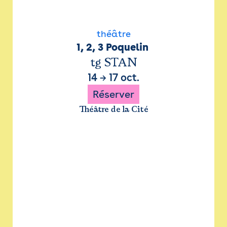
théâtre
1, 2, 3 Poquelin 
tg STAN
14
→
17 oct.
Réserver
Théâtre de la Cité