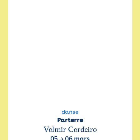
danse
Parterre
Volmir Cordeiro
05
→
06 mars