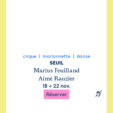
cirque
marionnette
danse
SEUIL
Marius Fouilland
Aimé Rauzier
18
→
22 nov.
Réserver