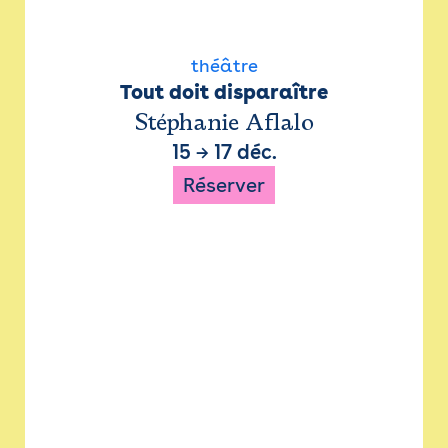
théâtre
Tout doit disparaître
Stéphanie Aflalo
15
→
17 déc.
Réserver