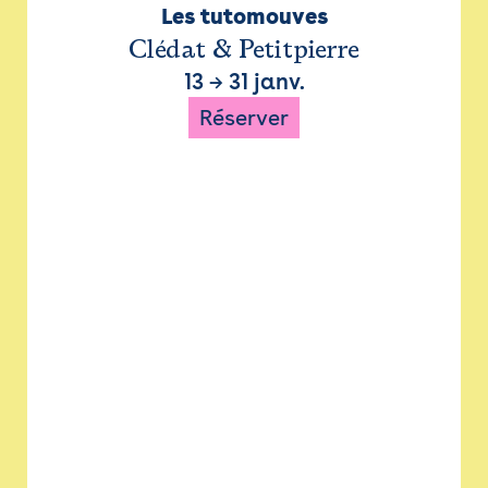
Les tutomouves
Clédat & Petitpierre
13
→
31 janv.
Réserver