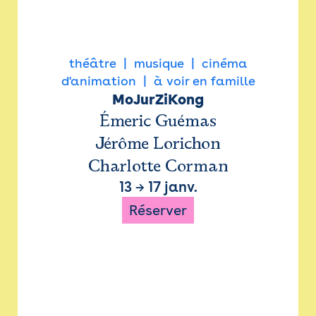
théâtre
musique
cinéma
d'animation
à voir en famille
MoJurZiKong
Émeric Guémas
Jérôme Lorichon
Charlotte Corman
13
→
17 janv.
Réserver