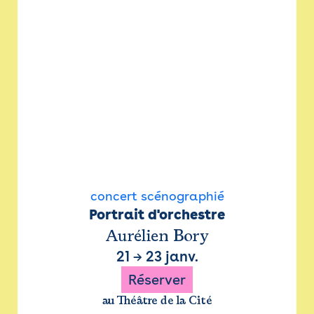
concert scénographié
Portrait d'orchestre
Aurélien Bory
21
→
23 janv.
Réserver
au Théâtre de la Cité