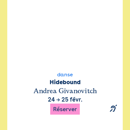
danse
Hidebound
Andrea Givanovitch
24
→
25 févr.
Réserver