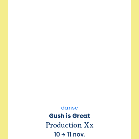
danse
Gush is Great
Production Xx
10
→
11 nov.