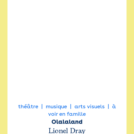
théâtre
musique
arts visuels
à
voir en famille
Olalaland
Lionel Dray