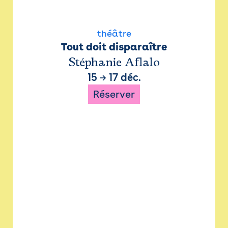
théâtre
Tout doit disparaître
Stéphanie Aflalo
15
→
17 déc.
Réserver