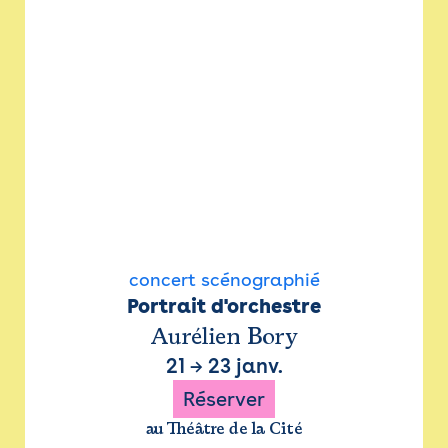
concert scénographié
Portrait d'orchestre
Aurélien Bory
21
→
23 janv.
Réserver
au Théâtre de la Cité