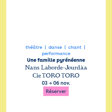
théâtre
danse
chant
performance
Une famille pyrénéenne
Nans Laborde-Jourdàa
Cie TORO TORO
03
→
06 nov.
Réserver