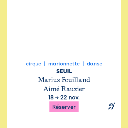
cirque
marionnette
danse
SEUIL
Marius Fouilland
Aimé Rauzier
18
→
22 nov.
Réserver