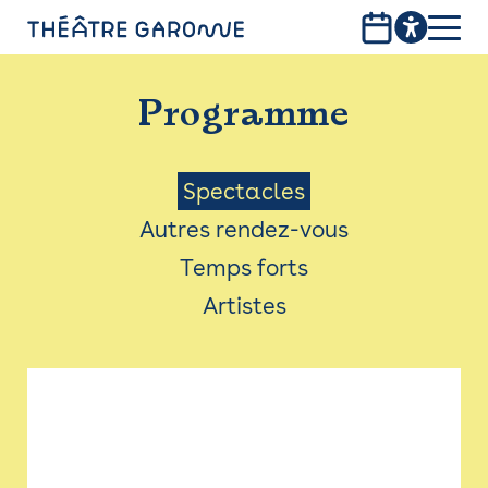
Aller
au
contenu
PROGRAMME
principal
Programme
INFOS PRATIQUES
AVEC LES PUBLICS
Menu
Spectacles
Autres rendez-vous
ACCESSIBILITÉ
Saison
Temps forts
LES PRODUCTIONS
Artistes
LE THÉÂTRE
Bistro
Billetterie