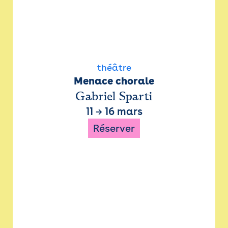
théâtre
Menace chorale
Gabriel Sparti
11
→
16 mars
Réserver