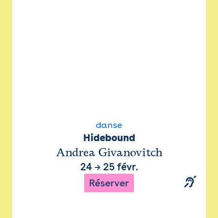
danse
Hidebound
Andrea Givanovitch
24
→
25 févr.
Réserver