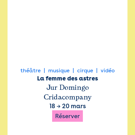
théâtre
musique
cirque
vidéo
La femme des astres
Jur Domingo
Cridacompany
18
→
20 mars
Réserver