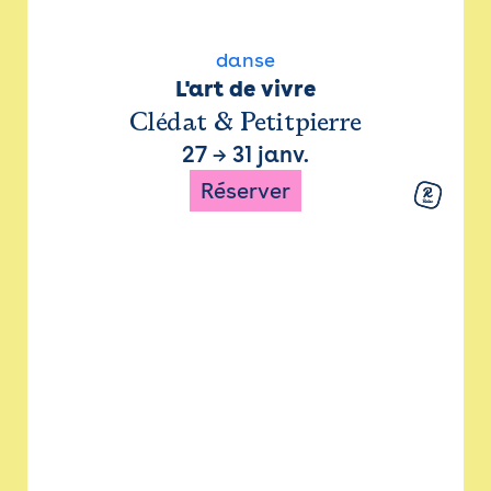
danse
L'art de vivre
Clédat & Petitpierre
27
→
31 janv.
Réserver