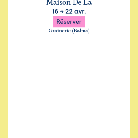
Maison De La
16
→
22 avr.
Réserver
Grainerie (Balma)