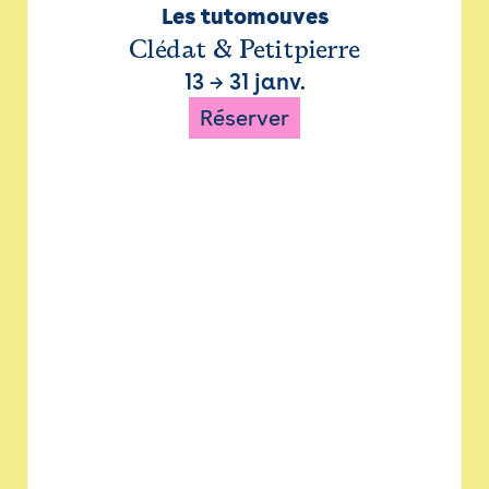
Les tutomouves
Clédat & Petitpierre
13
→
31 janv.
Réserver