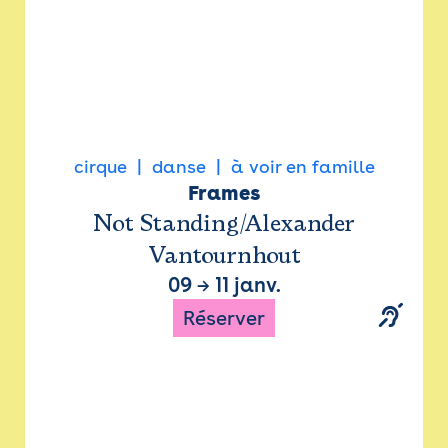
cirque
danse
à voir en famille
Frames
Not Standing/Alexander
Vantournhout
09
→
11 janv.
Réserver