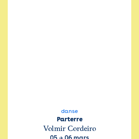
danse
Parterre
Volmir Cordeiro
05
→
06 mars