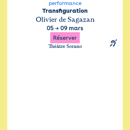
performance
Transfiguration
Olivier de Sagazan
05
→
09 mars
Réserver
Théâtre Sorano