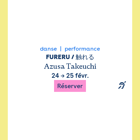
danse
performance
FURERU / 触れる
Azusa Takeuchi
24
→
25 févr.
Réserver