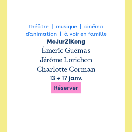
théâtre
musique
cinéma
d'animation
à voir en famille
MoJurZiKong
Émeric Guémas
Jérôme Lorichon
Charlotte Corman
13
→
17 janv.
Réserver