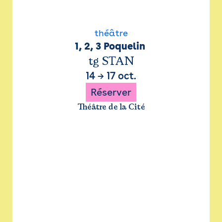
théâtre
1, 2, 3 Poquelin 
tg STAN
14
→
17 oct.
Réserver
Théâtre de la Cité