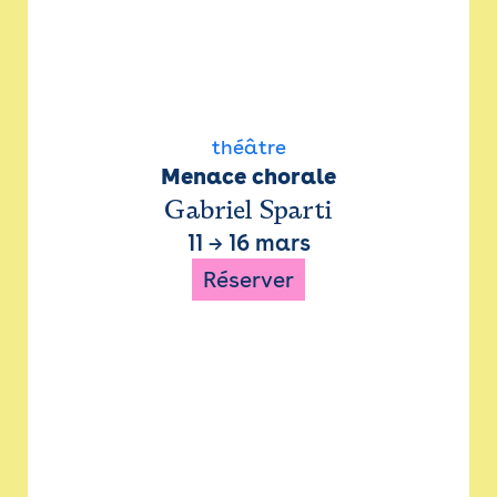
théâtre
Menace chorale
Gabriel Sparti
11
→
16 mars
Réserver