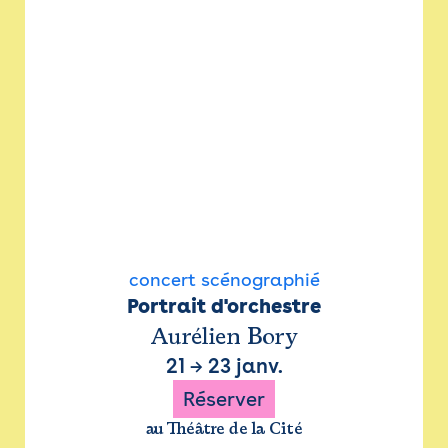
concert scénographié
Portrait d'orchestre
Aurélien Bory
21
→
23 janv.
Réserver
au Théâtre de la Cité