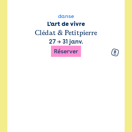
danse
L'art de vivre
Clédat & Petitpierre
27
→
31 janv.
Réserver