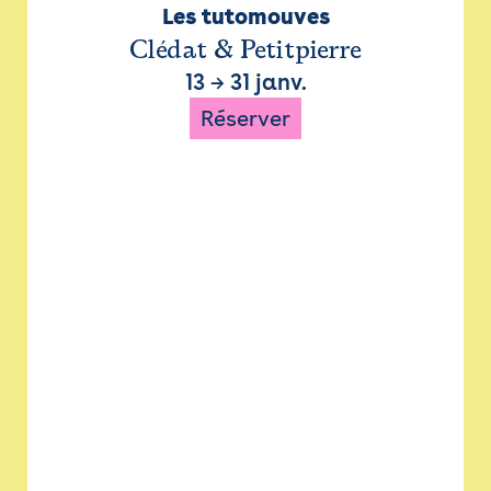
Les tutomouves
Clédat & Petitpierre
13
→
31 janv.
Réserver