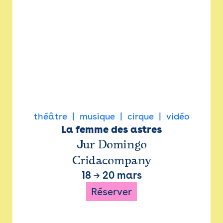
théâtre
musique
cirque
vidéo
La femme des astres
Jur Domingo
Cridacompany
18
→
20 mars
Réserver