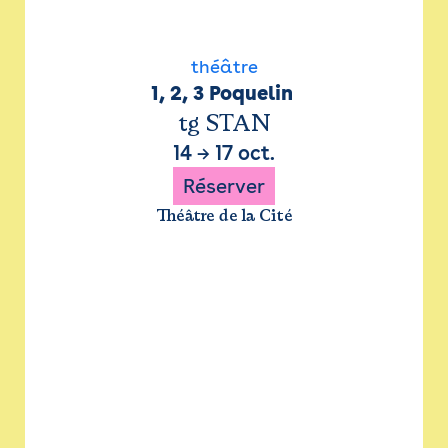
théâtre
1, 2, 3 Poquelin 
tg STAN
14
→
17 oct.
Réserver
Théâtre de la Cité