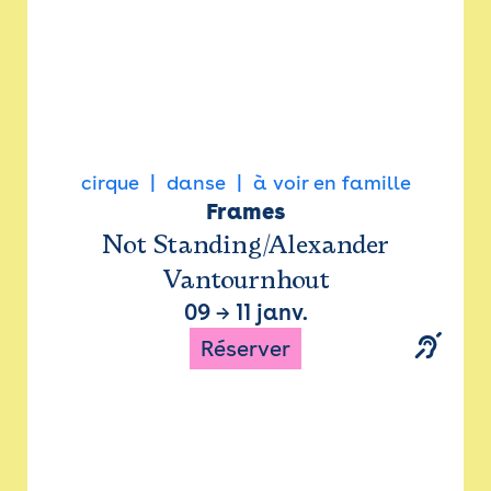
cirque
danse
à voir en famille
Frames
Not Standing/Alexander
Vantournhout
09
→
11 janv.
Réserver