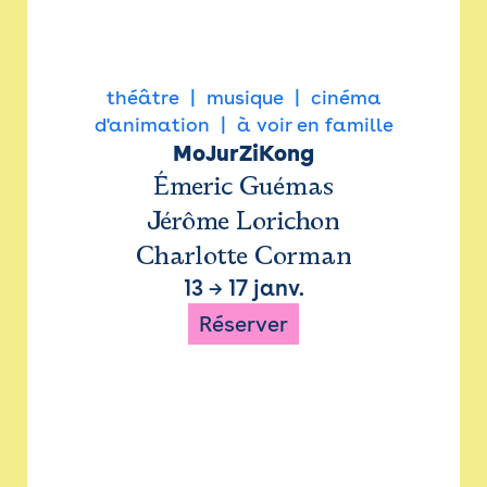
théâtre
musique
cinéma
d'animation
à voir en famille
MoJurZiKong
Émeric Guémas
Jérôme Lorichon
Charlotte Corman
13
→
17 janv.
Réserver