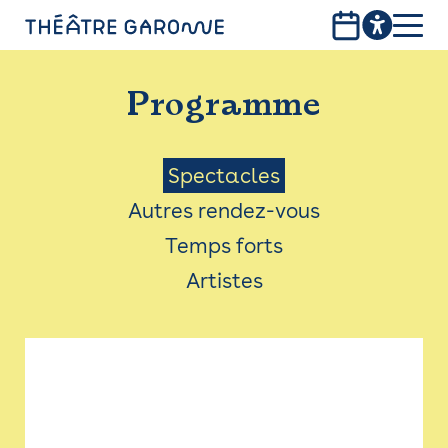
Aller
au
contenu
PROGRAMME
principal
Programme
INFOS PRATIQUES
AVEC LES PUBLICS
Menu
Spectacles
Autres rendez-vous
ACCESSIBILITÉ
Saison
Temps forts
LES PRODUCTIONS
Artistes
LE THÉÂTRE
Bistro
Billetterie