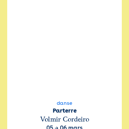
danse
Parterre
Volmir Cordeiro
05
→
06 mars