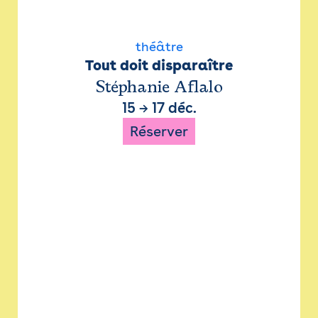
théâtre
Tout doit disparaître
Stéphanie Aflalo
15
→
17 déc.
Réserver