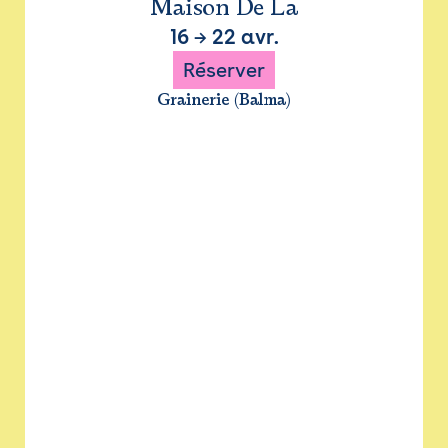
Maison De La
16
→
22 avr.
Réserver
Grainerie (Balma)