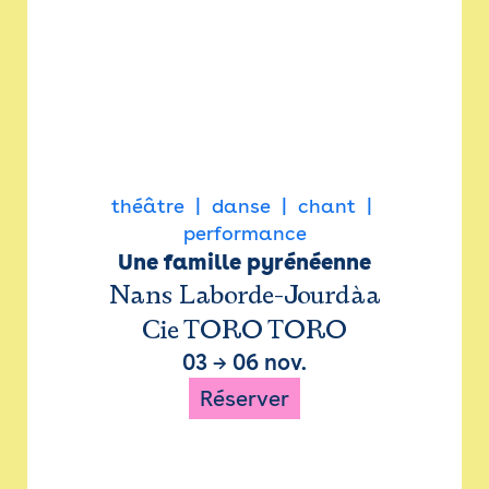
théâtre
danse
chant
performance
Une famille pyrénéenne
Nans Laborde-Jourdàa
Cie TORO TORO
03
→
06 nov.
Réserver