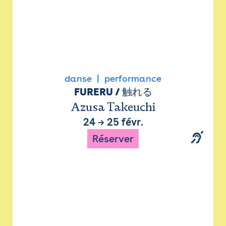
danse
performance
FURERU / 触れる
Azusa Takeuchi
24
→
25 févr.
Réserver