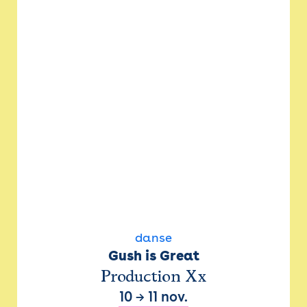
danse
Gush is Great
Production Xx
10
→
11 nov.