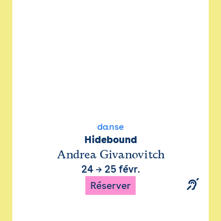
danse
Hidebound
Andrea Givanovitch
24
→
25 févr.
Réserver