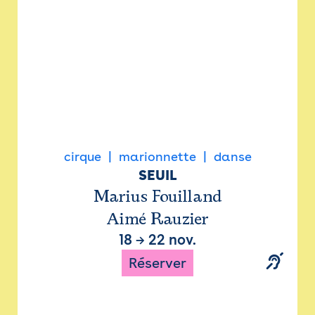
cirque
marionnette
danse
SEUIL
Marius Fouilland
Aimé Rauzier
18
→
22 nov.
Réserver