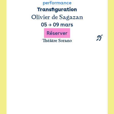
performance
Transfiguration
Olivier de Sagazan
05
→
09 mars
Réserver
Théâtre Sorano