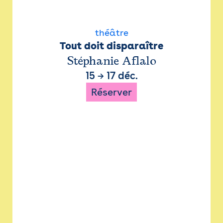
théâtre
Tout doit disparaître
Stéphanie Aflalo
15
→
17 déc.
Réserver