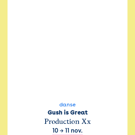
danse
Gush is Great
Production Xx
10
→
11 nov.