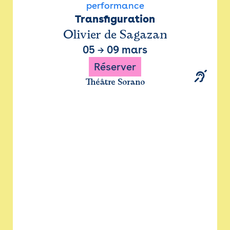
performance
Transfiguration
Olivier de Sagazan
05
→
09 mars
Réserver
Théâtre Sorano