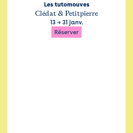
Les tutomouves
Clédat & Petitpierre
13
→
31 janv.
Réserver