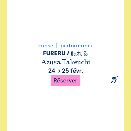
danse
performance
FURERU / 触れる
Azusa Takeuchi
24
→
25 févr.
Réserver