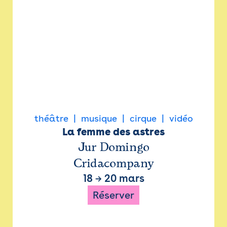
théâtre
musique
cirque
vidéo
La femme des astres
Jur Domingo
Cridacompany
18
→
20 mars
Réserver