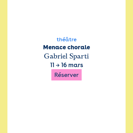
théâtre
Menace chorale
Gabriel Sparti
11
→
16 mars
Réserver