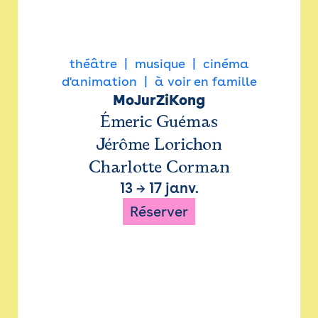
théâtre
musique
cinéma
d'animation
à voir en famille
MoJurZiKong
Émeric Guémas
Jérôme Lorichon
Charlotte Corman
13
→
17 janv.
Réserver