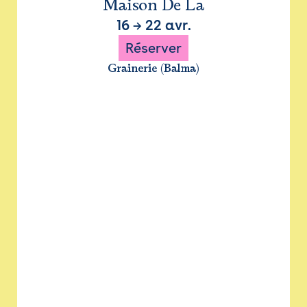
Maison De La
16
→
22 avr.
Réserver
Grainerie (Balma)