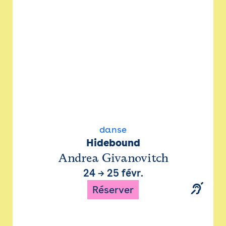
danse
Hidebound
Andrea Givanovitch
24
→
25 févr.
Réserver