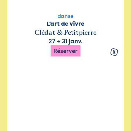
danse
L'art de vivre
Clédat & Petitpierre
27
→
31 janv.
Réserver