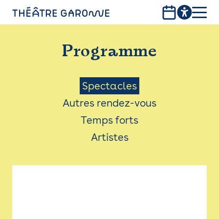
Aller
au
contenu
PROGRAMME
principal
Programme
INFOS PRATIQUES
AVEC LES PUBLICS
Menu
Spectacles
Autres rendez-vous
ACCESSIBILITÉ
Saison
Temps forts
LES PRODUCTIONS
Artistes
LE THÉÂTRE
Bistro
Billetterie