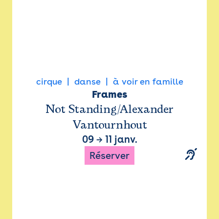
cirque
danse
à voir en famille
Frames
Not Standing/Alexander
Vantournhout
09
→
11 janv.
Réserver