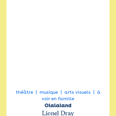
théâtre
musique
arts visuels
à
voir en famille
Olalaland
Lionel Dray