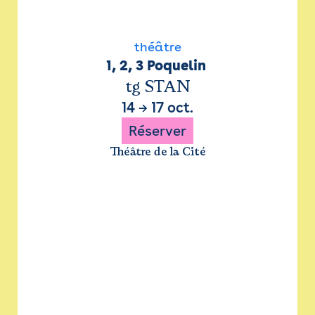
théâtre
1, 2, 3 Poquelin 
tg STAN
14
→
17 oct.
Réserver
Théâtre de la Cité