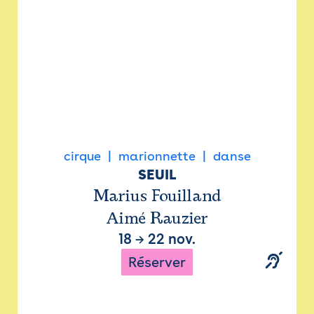
cirque
marionnette
danse
SEUIL
Marius Fouilland
Aimé Rauzier
18
→
22 nov.
Réserver