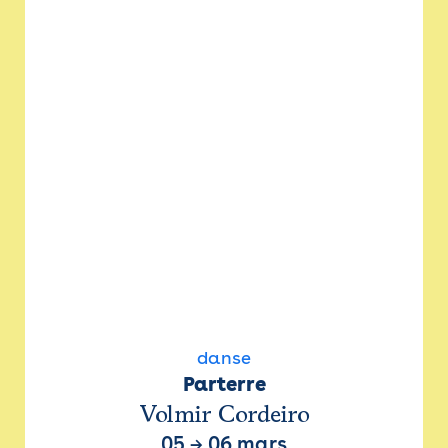
danse
Parterre
Volmir Cordeiro
05
→
06 mars