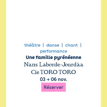
théâtre
danse
chant
performance
Une famille pyrénéenne
Nans Laborde-Jourdàa
Cie TORO TORO
03
→
06 nov.
Réserver