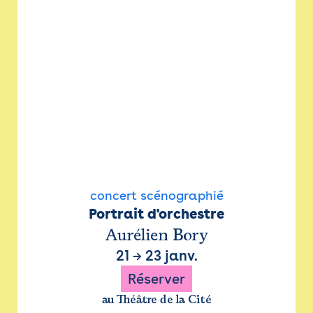
concert scénographié
Portrait d'orchestre
Aurélien Bory
21
→
23 janv.
Réserver
au Théâtre de la Cité