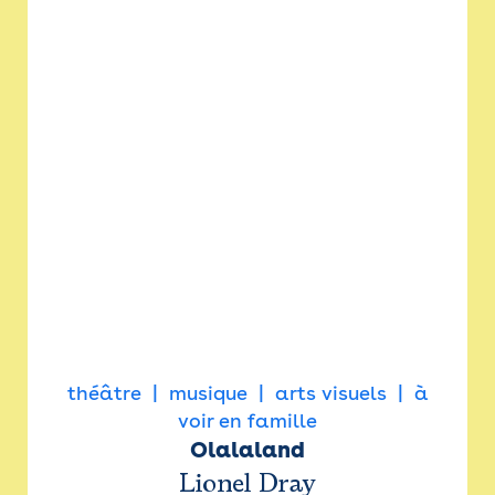
théâtre
musique
arts visuels
à
voir en famille
Olalaland
Lionel Dray