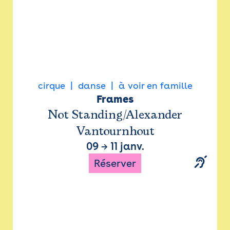
cirque
danse
à voir en famille
Frames
Not Standing/Alexander
Vantournhout
09
→
11 janv.
Réserver