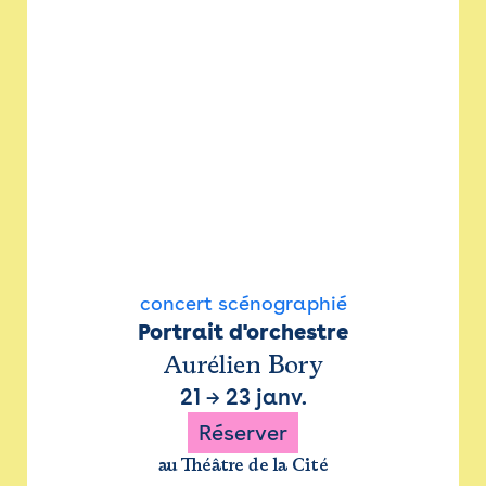
concert scénographié
Portrait d'orchestre
Aurélien Bory
21
→
23 janv.
Réserver
au Théâtre de la Cité