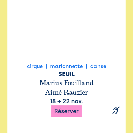
cirque
marionnette
danse
SEUIL
Marius Fouilland
Aimé Rauzier
18
→
22 nov.
Réserver