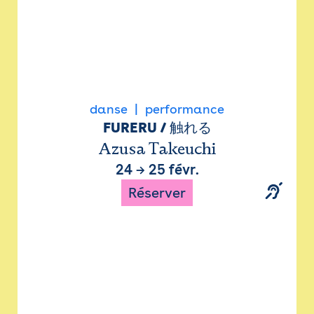
danse
performance
FURERU / 触れる
Azusa Takeuchi
24
→
25 févr.
Réserver