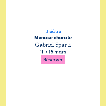
théâtre
Menace chorale
Gabriel Sparti
11
→
16 mars
Réserver