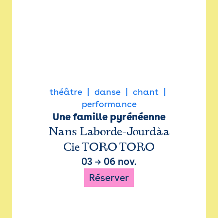
théâtre
danse
chant
performance
Une famille pyrénéenne
Nans Laborde-Jourdàa
Cie TORO TORO
03
→
06 nov.
Réserver