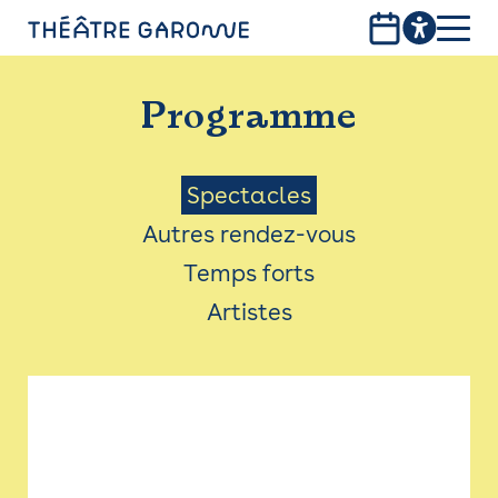
Aller
au
contenu
PROGRAMME
principal
Programme
INFOS PRATIQUES
AVEC LES PUBLICS
Menu
Spectacles
Autres rendez-vous
ACCESSIBILITÉ
Saison
Temps forts
LES PRODUCTIONS
Artistes
LE THÉÂTRE
Bistro
Billetterie