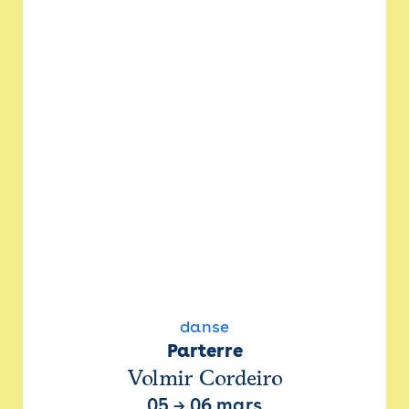
danse
Parterre
Volmir Cordeiro
05
→
06 mars