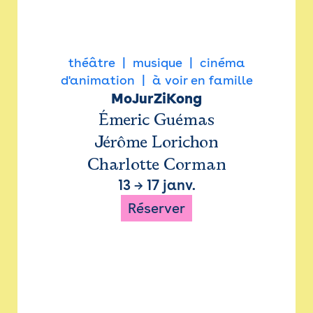
théâtre
musique
cinéma
d'animation
à voir en famille
MoJurZiKong
Émeric Guémas
Jérôme Lorichon
Charlotte Corman
13
→
17 janv.
Réserver