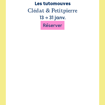
Les tutomouves
Clédat & Petitpierre
13
→
31 janv.
Réserver