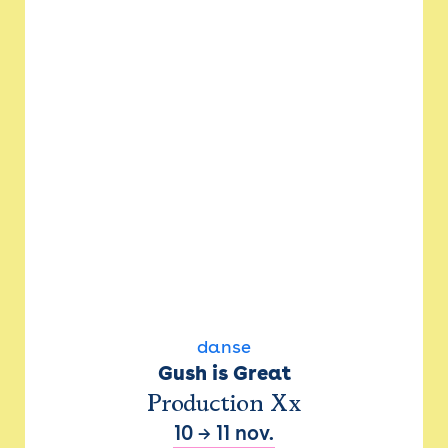
danse
Gush is Great
Production Xx
10
→
11 nov.