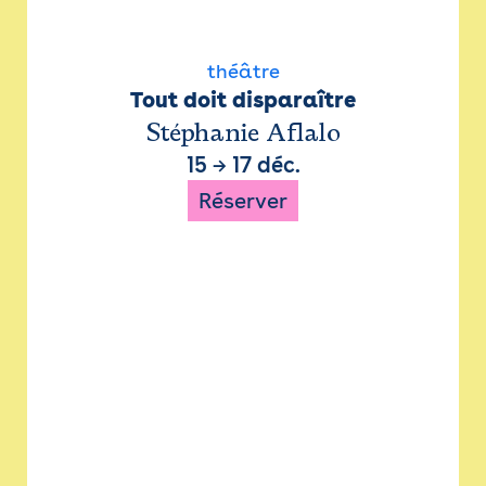
théâtre
Tout doit disparaître
Stéphanie Aflalo
15
→
17 déc.
Réserver