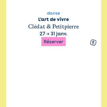
danse
L'art de vivre
Clédat & Petitpierre
27
→
31 janv.
Réserver