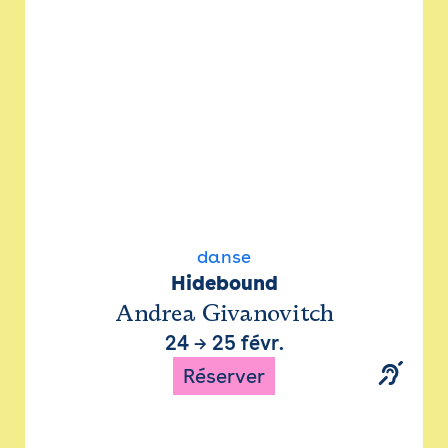
danse
Hidebound
Andrea Givanovitch
24
→
25 févr.
Réserver