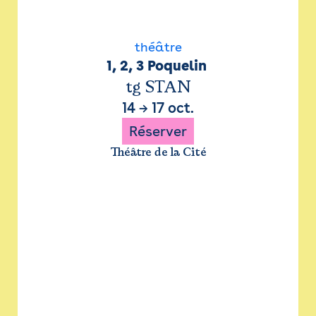
théâtre
1, 2, 3 Poquelin 
tg STAN
14
→
17 oct.
Réserver
Théâtre de la Cité