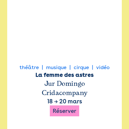
théâtre
musique
cirque
vidéo
La femme des astres
Jur Domingo
Cridacompany
18
→
20 mars
Réserver