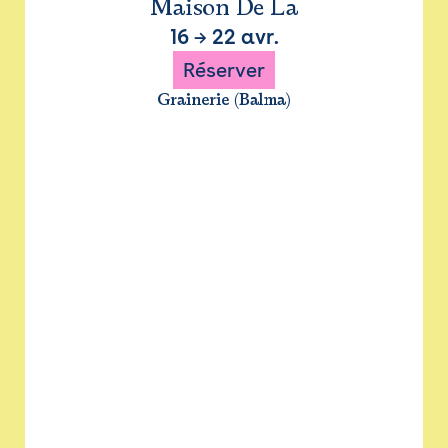
Maison De La
16
→
22 avr.
Réserver
Grainerie (Balma)