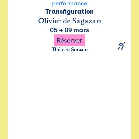
performance
Transfiguration
Olivier de Sagazan
05
→
09 mars
Réserver
Théâtre Sorano