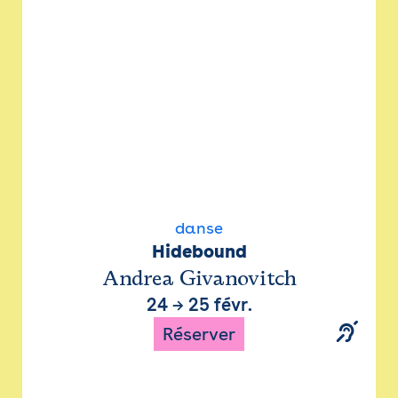
danse
Hidebound
Andrea Givanovitch
24
→
25 févr.
Réserver