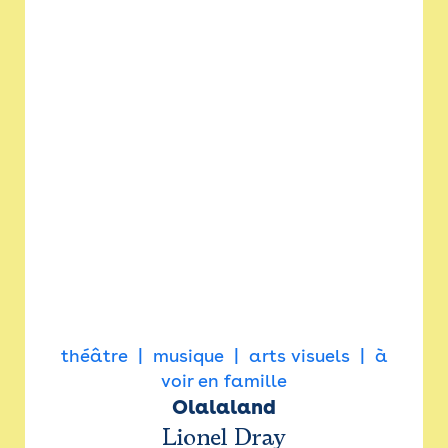
théâtre
musique
arts visuels
à
voir en famille
Olalaland
Lionel Dray