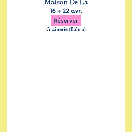
Maison De La
16
→
22 avr.
Réserver
Grainerie (Balma)