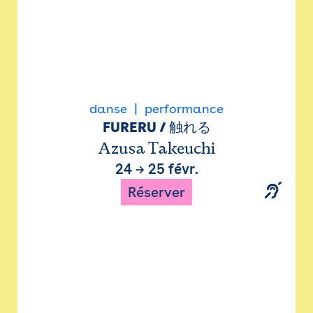
danse
performance
FURERU / 触れる
Azusa Takeuchi
24
→
25 févr.
Réserver