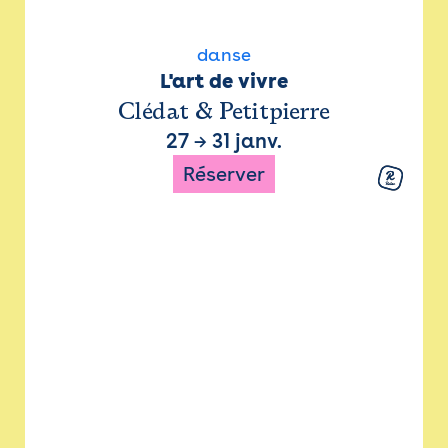
danse
L'art de vivre
Clédat & Petitpierre
27
→
31 janv.
Réserver