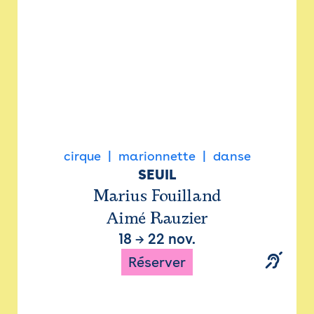
cirque
marionnette
danse
SEUIL
Marius Fouilland
Aimé Rauzier
18
→
22 nov.
Réserver