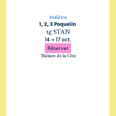
théâtre
1, 2, 3 Poquelin 
tg STAN
14
→
17 oct.
Réserver
Théâtre de la Cité