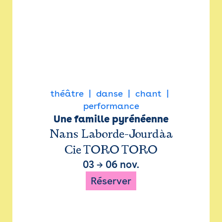
théâtre
danse
chant
performance
Une famille pyrénéenne
Nans Laborde-Jourdàa
Cie TORO TORO
03
→
06 nov.
Réserver