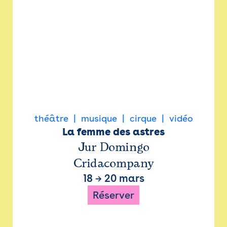
théâtre
musique
cirque
vidéo
La femme des astres
Jur Domingo
Cridacompany
18
→
20 mars
Réserver