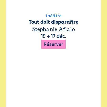
théâtre
Tout doit disparaître
Stéphanie Aflalo
15
→
17 déc.
Réserver