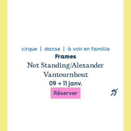
cirque
danse
à voir en famille
Frames
Not Standing/Alexander
Vantournhout
09
→
11 janv.
Réserver