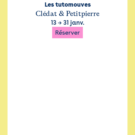
Les tutomouves
Clédat & Petitpierre
13
→
31 janv.
Réserver