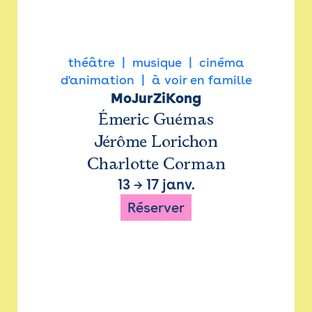
théâtre
musique
cinéma
d'animation
à voir en famille
MoJurZiKong
Émeric Guémas
Jérôme Lorichon
Charlotte Corman
13
→
17 janv.
Réserver