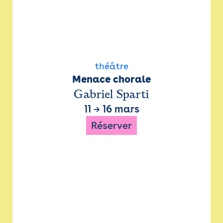
théâtre
Menace chorale
Gabriel Sparti
11
→
16 mars
Réserver