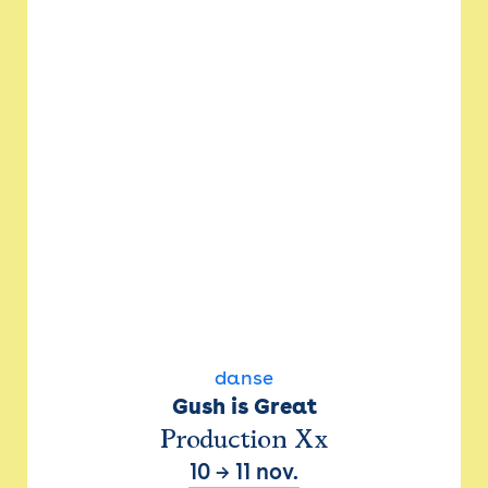
danse
Gush is Great
Production Xx
10
→
11 nov.