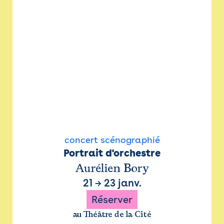
concert scénographié
Portrait d'orchestre
Aurélien Bory
21
→
23 janv.
Réserver
au Théâtre de la Cité