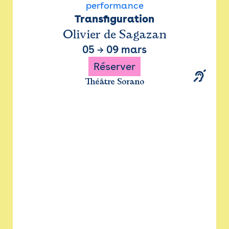
performance
Transfiguration
Olivier de Sagazan
05
→
09 mars
Réserver
Théâtre Sorano