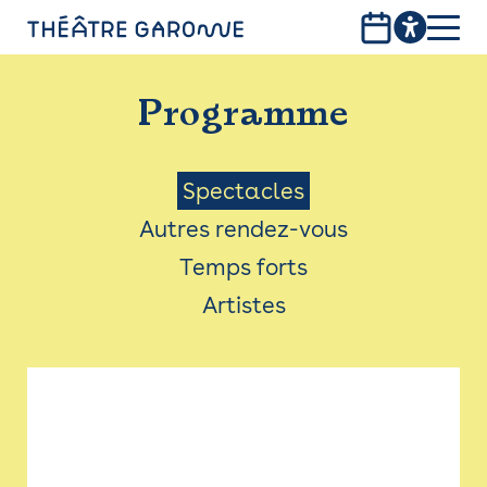
Aller
au
contenu
PROGRAMME
principal
Programme
INFOS PRATIQUES
AVEC LES PUBLICS
Menu
Spectacles
Autres rendez-vous
ACCESSIBILITÉ
Saison
Temps forts
LES PRODUCTIONS
Artistes
LE THÉÂTRE
Bistro
Billetterie