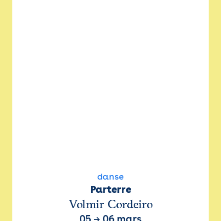
danse
Parterre
Volmir Cordeiro
05
→
06 mars