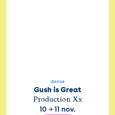
danse
Gush is Great
Production Xx
10
→
11 nov.