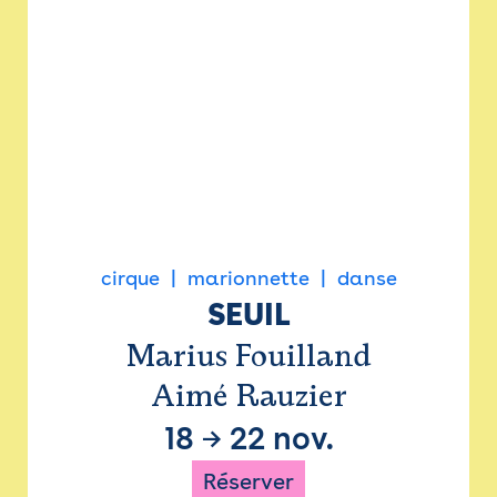
cirque
marionnette
danse
SEUIL
Marius Fouilland
Aimé Rauzier
18
→
22 nov.
Réserver