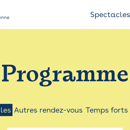
Spectacle
Top
Bar
/
Programme
Menu
les
Autres rendez-vous
Temps forts
on