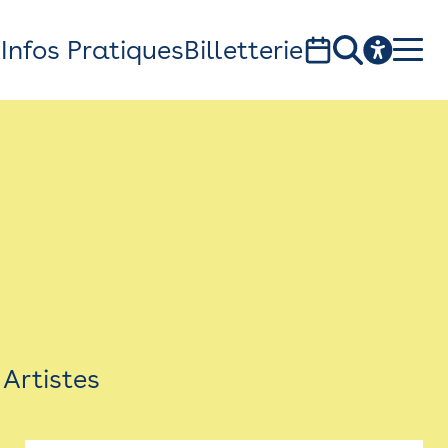
s
Infos Pratiques
Billetterie
Bistro
Billetterie
Newsletter
Espace presse
Artistes
théâtre Garonne, scène européenne
1, av. du Chateau d'eau - 31300 Toulouse