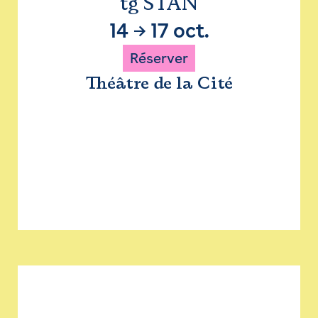
tg STAN
14
→
17 oct.
Réserver
Théâtre de la Cité