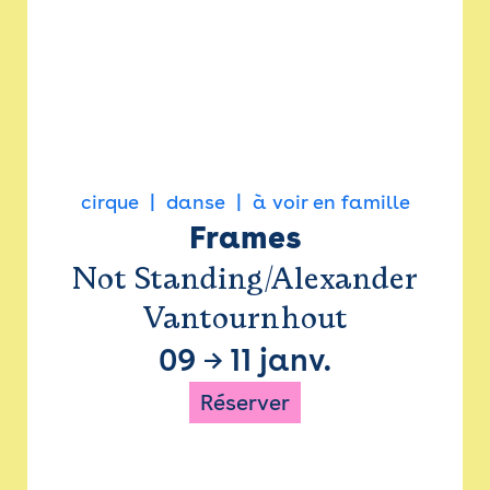
cirque
danse
à voir en famille
Frames
Not Standing/Alexander
Vantournhout
09
→
11 janv.
Réserver