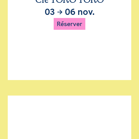
Cie TORO TORO
03
→
06 nov.
Réserver