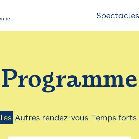
Spectacle
Top
Bar
/
Programme
Menu
les
Autres rendez-vous
Temps forts
on