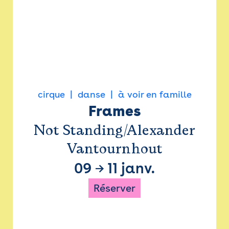
cirque
danse
à voir en famille
Frames
Not Standing/Alexander
Vantournhout
09
→
11 janv.
Réserver