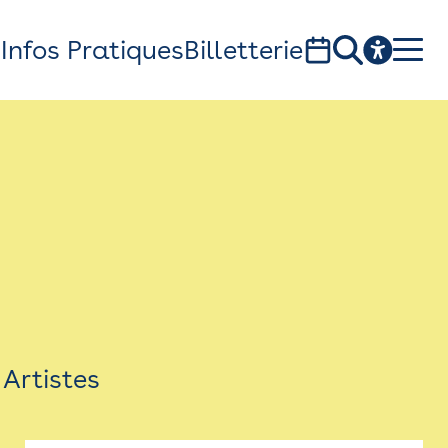
s
Infos Pratiques
Billetterie
Bistro
Billetterie
Newsletter
Espace presse
Artistes
théâtre Garonne, scène européenne
1, av. du Chateau d'eau - 31300 Toulouse