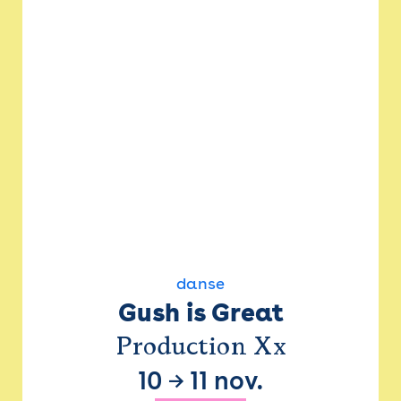
danse
Gush is Great
Production Xx
10
→
11 nov.