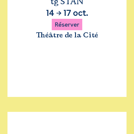
tg STAN
14
→
17 oct.
Réserver
Théâtre de la Cité