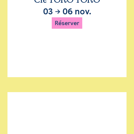
Cie TORO TORO
03
→
06 nov.
Réserver