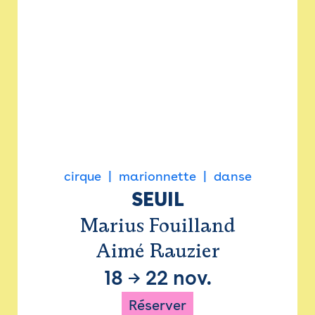
cirque
marionnette
danse
SEUIL
Marius Fouilland
Aimé Rauzier
18
→
22 nov.
Réserver