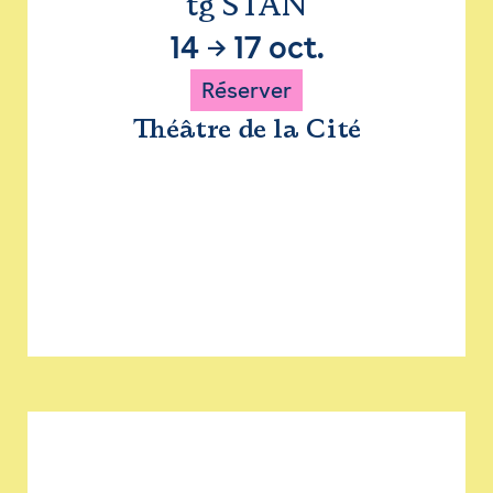
tg STAN
14
→
17 oct.
Réserver
Théâtre de la Cité