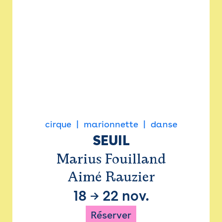
cirque
marionnette
danse
SEUIL
Marius Fouilland
Aimé Rauzier
18
→
22 nov.
Réserver