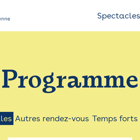
Spectacle
Top
Bar
/
Programme
Menu
les
Autres rendez-vous
Temps forts
on