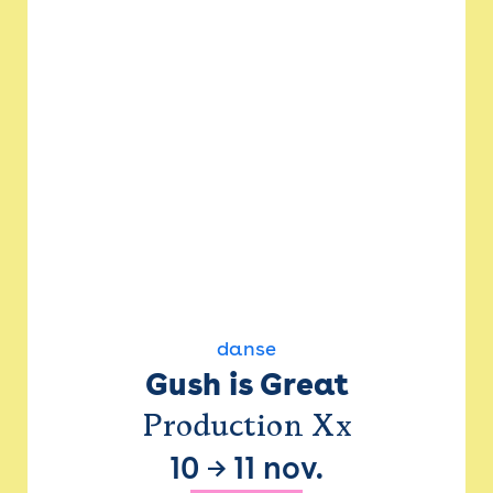
danse
Gush is Great
Production Xx
10
→
11 nov.