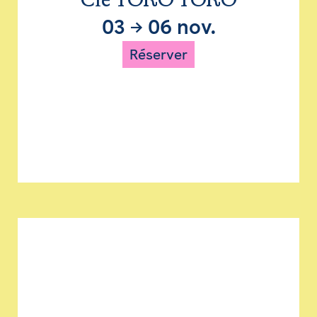
Cie TORO TORO
03
→
06 nov.
Réserver