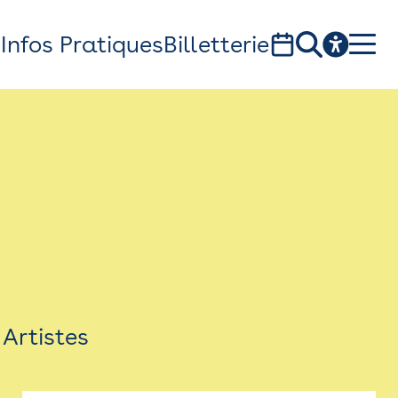
s
Infos Pratiques
Billetterie
Bistro
Billetterie
Newsletter
Espace presse
Artistes
théâtre Garonne, scène européenne
1, av. du Chateau d'eau - 31300 Toulouse