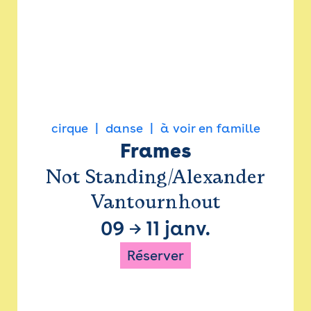
cirque
danse
à voir en famille
Frames
Not Standing/Alexander
Vantournhout
09
→
11 janv.
Réserver