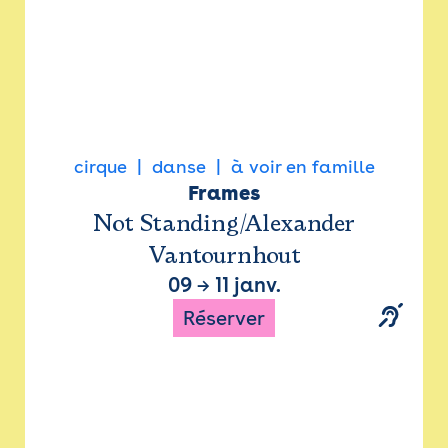
cirque
danse
à voir en famille
Frames
Not Standing/Alexander
Vantournhout
09
→
11 janv.
Réserver