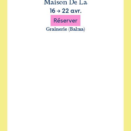
Maison De La
16
→
22 avr.
Réserver
Grainerie (Balma)