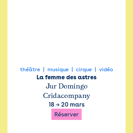
théâtre
musique
cirque
vidéo
La femme des astres
Jur Domingo
Cridacompany
18
→
20 mars
Réserver