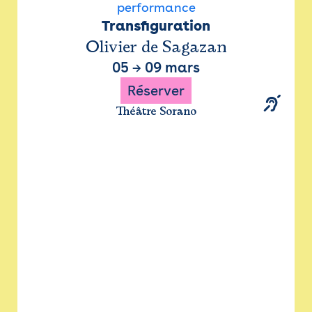
performance
Transfiguration
Olivier de Sagazan
05
→
09 mars
Réserver
Théâtre Sorano