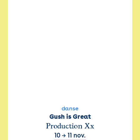
danse
Gush is Great
Production Xx
10
→
11 nov.