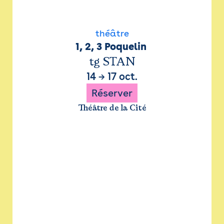
théâtre
1, 2, 3 Poquelin 
tg STAN
14
→
17 oct.
Réserver
Théâtre de la Cité