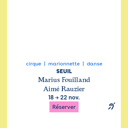
cirque
marionnette
danse
SEUIL
Marius Fouilland
Aimé Rauzier
18
→
22 nov.
Réserver