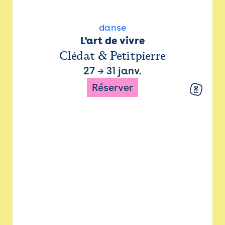
danse
L'art de vivre
Clédat & Petitpierre
27
→
31 janv.
Réserver