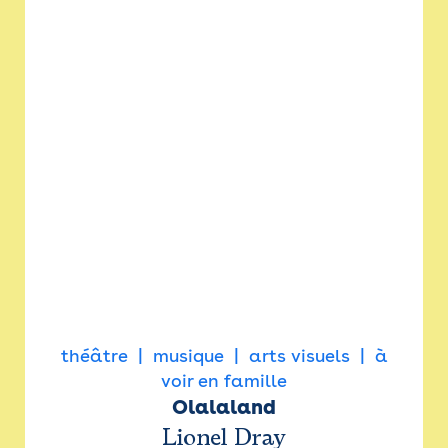
théâtre
musique
arts visuels
à
voir en famille
Olalaland
Lionel Dray