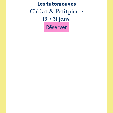
Les tutomouves
Clédat & Petitpierre
13
→
31 janv.
Réserver