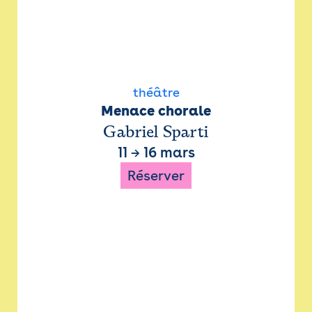
théâtre
Menace chorale
Gabriel Sparti
11
→
16 mars
Réserver