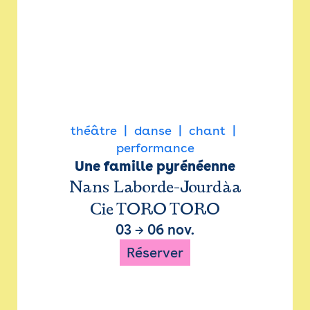
théâtre
danse
chant
performance
Une famille pyrénéenne
Nans Laborde-Jourdàa
Cie TORO TORO
03
→
06 nov.
Réserver