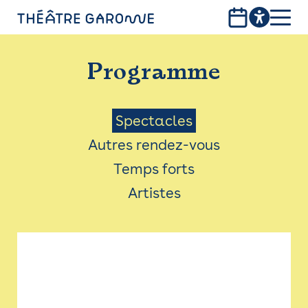
Aller
au
contenu
PROGRAMME
principal
Programme
INFOS PRATIQUES
AVEC LES PUBLICS
Menu
Spectacles
Autres rendez-vous
ACCESSIBILITÉ
Saison
Temps forts
LES PRODUCTIONS
Artistes
LE THÉÂTRE
Bistro
Billetterie