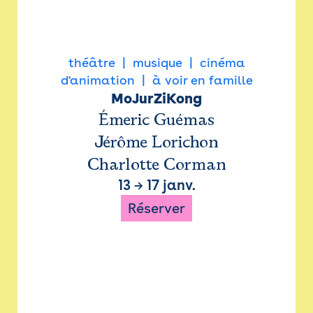
théâtre
musique
cinéma
d'animation
à voir en famille
MoJurZiKong
Émeric Guémas
Jérôme Lorichon
Charlotte Corman
13
→
17 janv.
Réserver