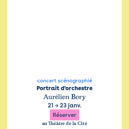
concert scénographié
Portrait d'orchestre
Aurélien Bory
21
→
23 janv.
Réserver
au Théâtre de la Cité