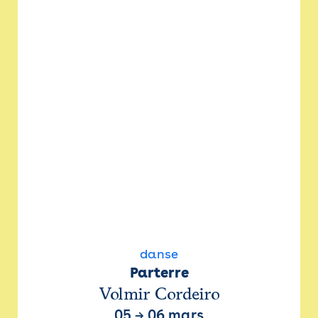
danse
Parterre
Volmir Cordeiro
05
→
06 mars