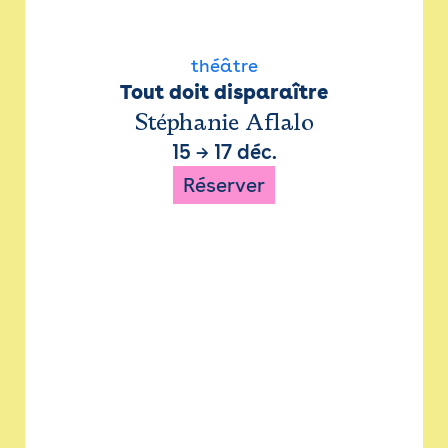
théâtre
Tout doit disparaître
Stéphanie Aflalo
15
→
17 déc.
Réserver