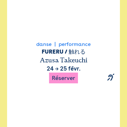
danse
performance
FURERU / 触れる
Azusa Takeuchi
24
→
25 févr.
Réserver