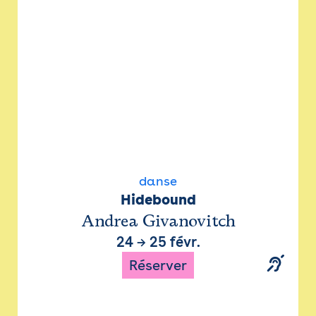
danse
Hidebound
Andrea Givanovitch
24
→
25 févr.
Réserver