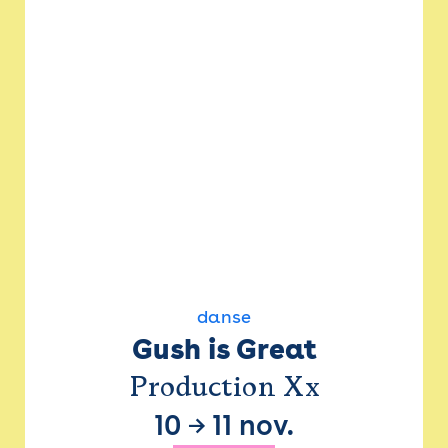
danse
Gush is Great
Production Xx
10
→
11 nov.