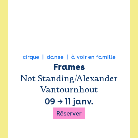
cirque
danse
à voir en famille
Frames
Not Standing/Alexander
Vantournhout
09
→
11 janv.
Réserver