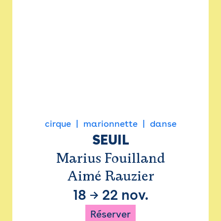
cirque
marionnette
danse
SEUIL
Marius Fouilland
Aimé Rauzier
18
→
22 nov.
Réserver