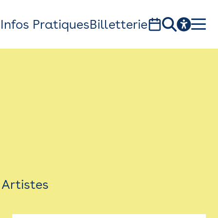
s
Infos Pratiques
Billetterie
Bistro
Billetterie
Newsletter
Espace presse
Artistes
théâtre Garonne, scène européenne
1, av. du Chateau d'eau - 31300 Toulouse