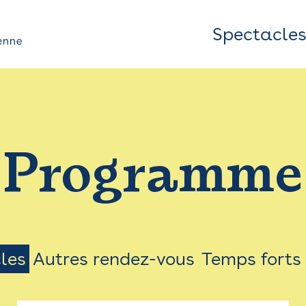
Spectacle
Top
Bar
/
Programme
Menu
les
Autres rendez-vous
Temps forts
on