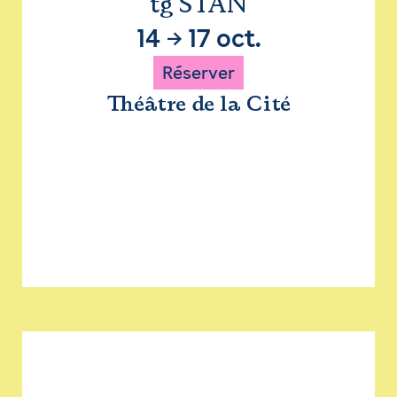
tg STAN
14
→
17 oct.
Réserver
Théâtre de la Cité