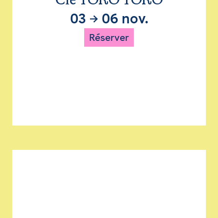
Cie TORO TORO
03
→
06 nov.
Réserver