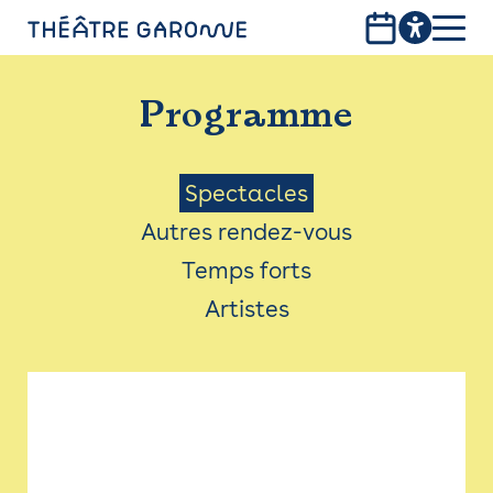
Aller
au
contenu
PROGRAMME
principal
Programme
INFOS PRATIQUES
AVEC LES PUBLICS
Menu
Spectacles
Autres rendez-vous
ACCESSIBILITÉ
Saison
Temps forts
LES PRODUCTIONS
Artistes
LE THÉÂTRE
Bistro
Billetterie