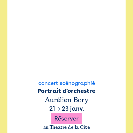
concert scénographié
Portrait d'orchestre
Aurélien Bory
21
→
23 janv.
Réserver
au Théâtre de la Cité