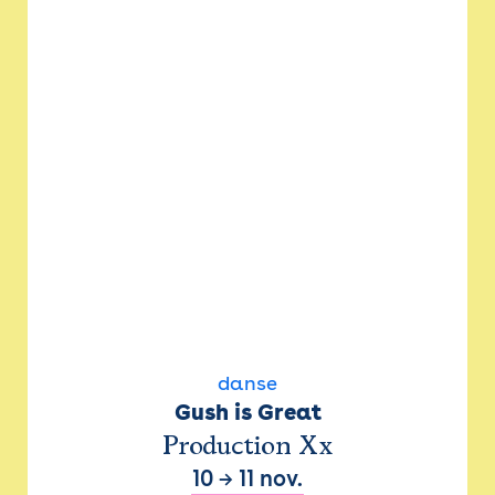
danse
Gush is Great
Production Xx
10
→
11 nov.