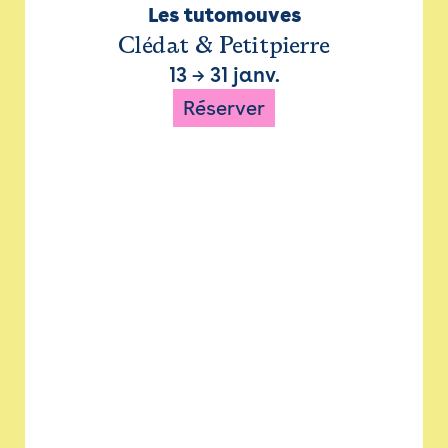
Les tutomouves
Clédat & Petitpierre
13
→
31 janv.
Réserver