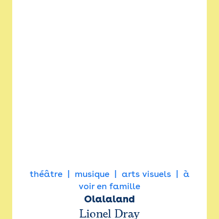
théâtre
musique
arts visuels
à
voir en famille
Olalaland
Lionel Dray