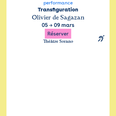
performance
Transfiguration
Olivier de Sagazan
05
→
09 mars
Réserver
Théâtre Sorano