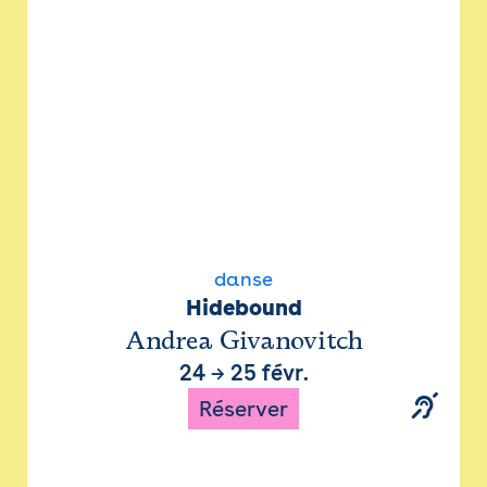
danse
Hidebound
Andrea Givanovitch
24
→
25 févr.
Réserver