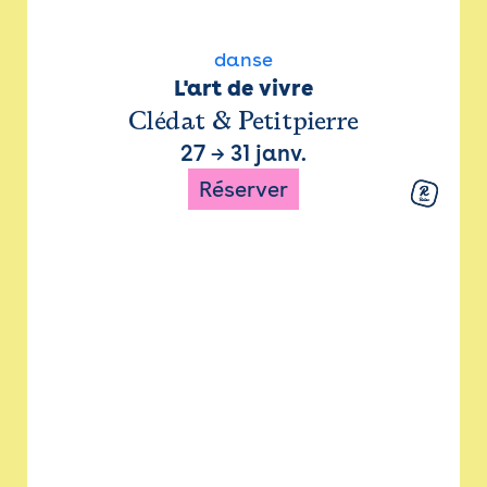
danse
L'art de vivre
Clédat & Petitpierre
27
→
31 janv.
Réserver