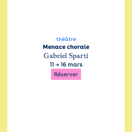
théâtre
Menace chorale
Gabriel Sparti
11
→
16 mars
Réserver