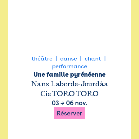
théâtre
danse
chant
performance
Une famille pyrénéenne
Nans Laborde-Jourdàa
Cie TORO TORO
03
→
06 nov.
Réserver