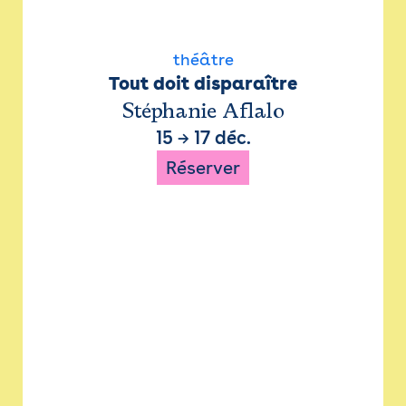
théâtre
Tout doit disparaître
Stéphanie Aflalo
15
→
17 déc.
Réserver