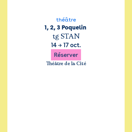
théâtre
1, 2, 3 Poquelin 
tg STAN
14
→
17 oct.
Réserver
Théâtre de la Cité