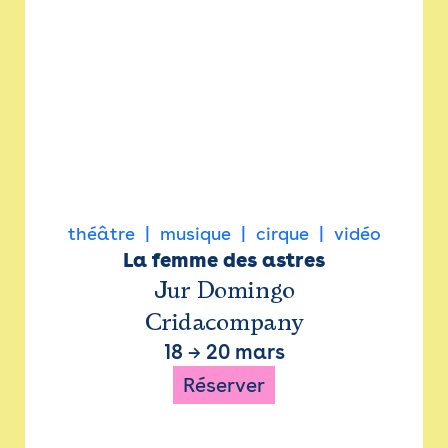
théâtre
musique
cirque
vidéo
La femme des astres
Jur Domingo
Cridacompany
18
→
20 mars
Réserver