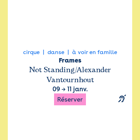
cirque
danse
à voir en famille
Frames
Not Standing/Alexander
Vantournhout
09
→
11 janv.
Réserver