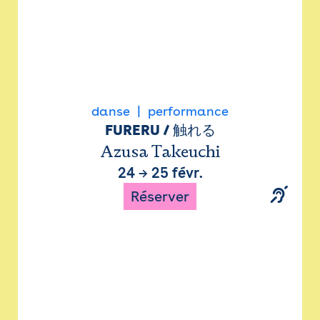
danse
performance
FURERU / 触れる
Azusa Takeuchi
24
→
25 févr.
Réserver