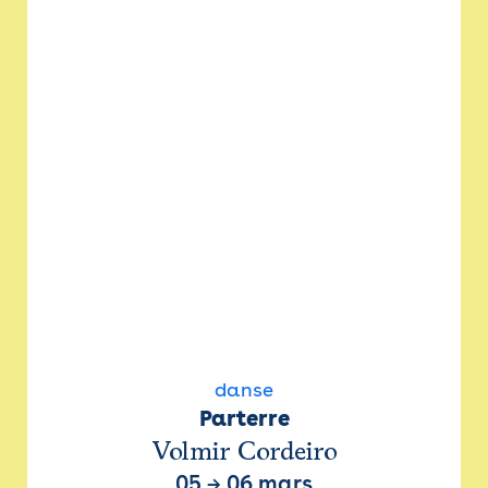
danse
Parterre
Volmir Cordeiro
05
→
06 mars