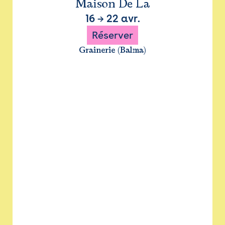
Maison De La
16
→
22 avr.
Réserver
Grainerie (Balma)