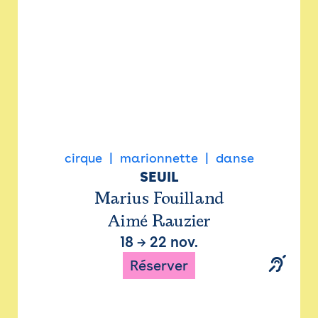
cirque
marionnette
danse
SEUIL
Marius Fouilland
Aimé Rauzier
18
→
22 nov.
Réserver