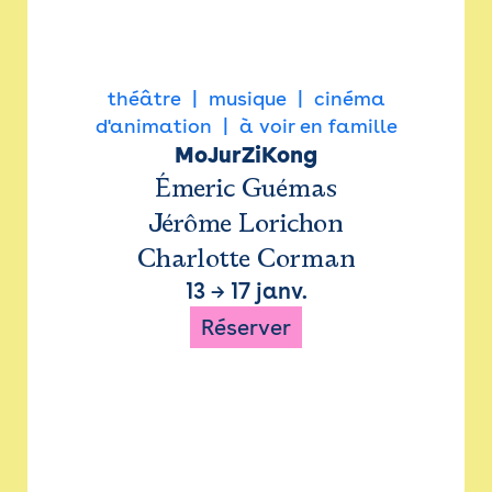
théâtre
musique
cinéma
d'animation
à voir en famille
MoJurZiKong
Émeric Guémas
Jérôme Lorichon
Charlotte Corman
13
→
17 janv.
Réserver