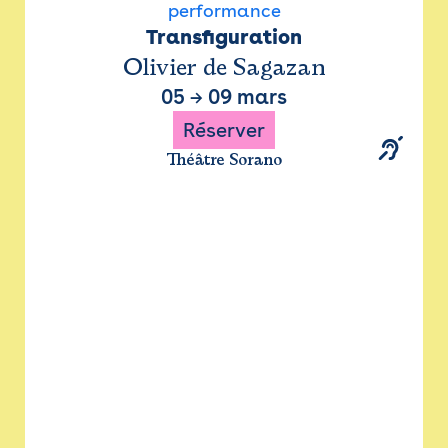
performance
Transfiguration
Olivier de Sagazan
05
→
09 mars
Réserver
Théâtre Sorano