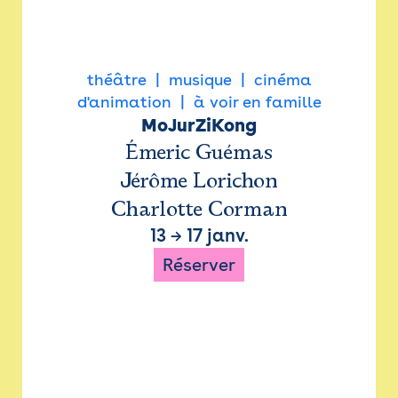
théâtre
musique
cinéma
d'animation
à voir en famille
MoJurZiKong
Émeric Guémas
Jérôme Lorichon
Charlotte Corman
13
→
17 janv.
Réserver