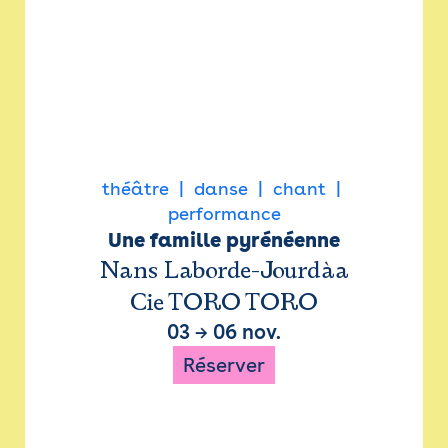
théâtre
danse
chant
performance
Une famille pyrénéenne
Nans Laborde-Jourdàa
Cie TORO TORO
03
→
06 nov.
Réserver