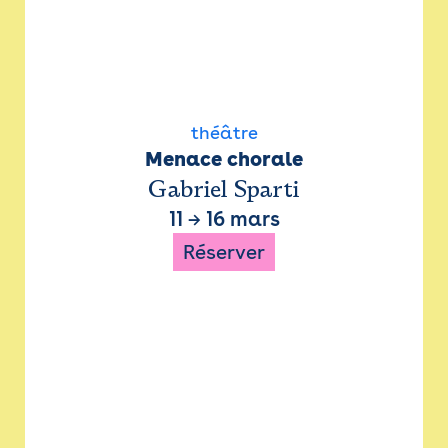
théâtre
Menace chorale
Gabriel Sparti
11
→
16 mars
Réserver