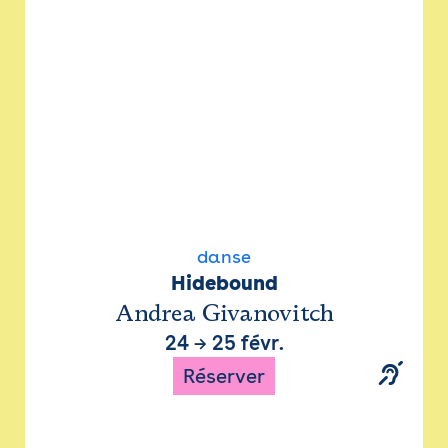
danse
Hidebound
Andrea Givanovitch
24
→
25 févr.
Réserver