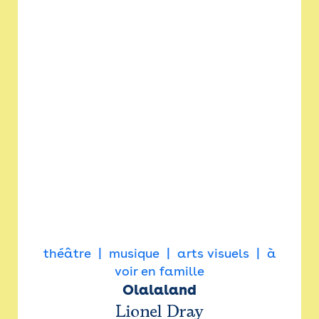
théâtre
musique
arts visuels
à
voir en famille
Olalaland
Lionel Dray