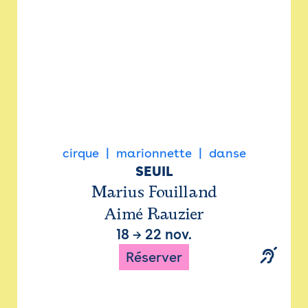
cirque
marionnette
danse
SEUIL
Marius Fouilland
Aimé Rauzier
18
→
22 nov.
Réserver