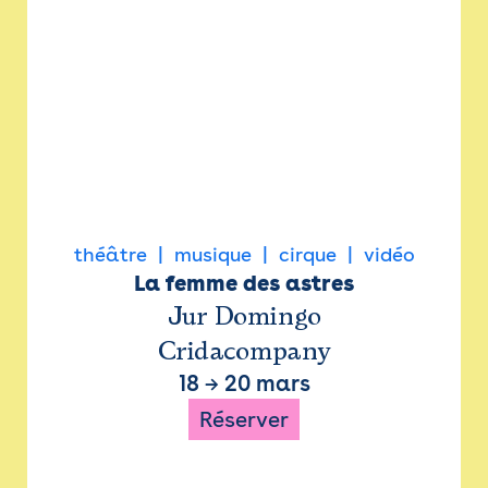
théâtre
musique
cirque
vidéo
La femme des astres
Jur Domingo
Cridacompany
18
→
20 mars
Réserver