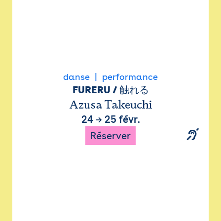
danse
performance
FURERU / 触れる
Azusa Takeuchi
24
→
25 févr.
Réserver