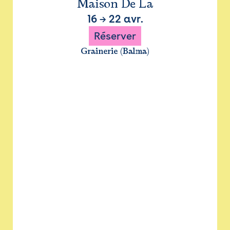
Maison De La
16
→
22 avr.
Réserver
Grainerie (Balma)