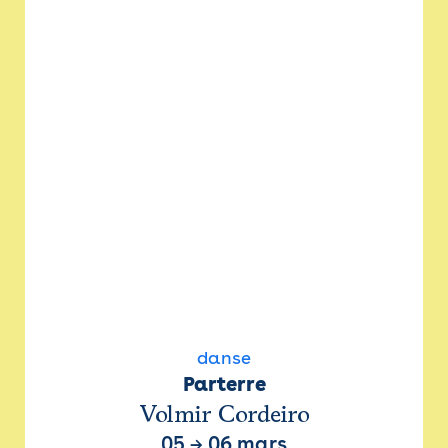
danse
Parterre
Volmir Cordeiro
05
→
06 mars