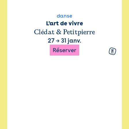
danse
L'art de vivre
Clédat & Petitpierre
27
→
31 janv.
Réserver