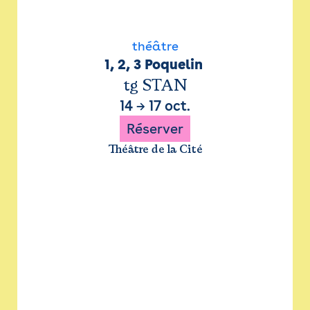
théâtre
1, 2, 3 Poquelin 
tg STAN
14
→
17 oct.
Réserver
Théâtre de la Cité