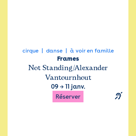
cirque
danse
à voir en famille
Frames
Not Standing/Alexander
Vantournhout
09
→
11 janv.
Réserver