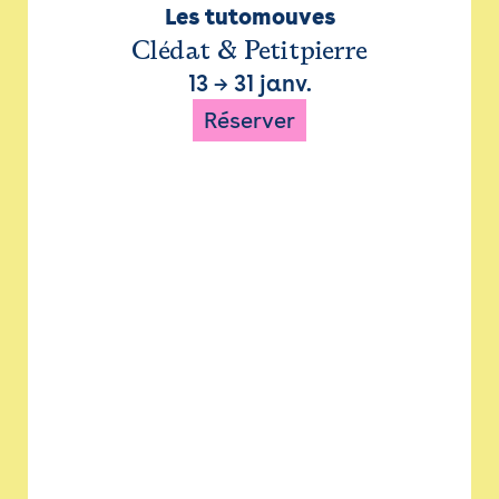
Les tutomouves
Clédat & Petitpierre
13
→
31 janv.
Réserver