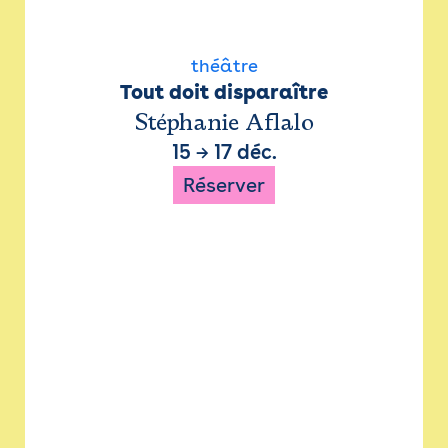
théâtre
Tout doit disparaître
Stéphanie Aflalo
15
→
17 déc.
Réserver