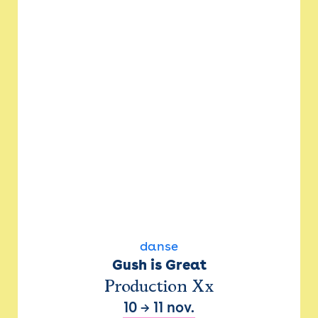
danse
Gush is Great
Production Xx
10
→
11 nov.