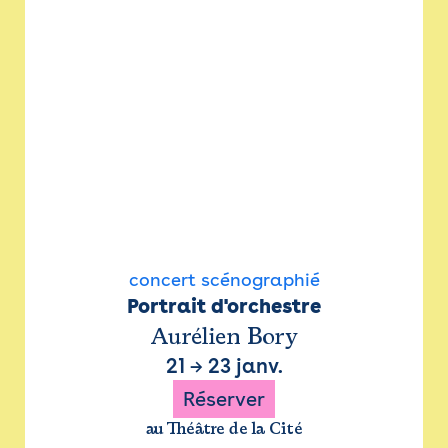
concert scénographié
Portrait d'orchestre
Aurélien Bory
21
→
23 janv.
Réserver
au Théâtre de la Cité