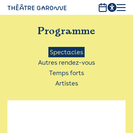
Aller
au
contenu
PROGRAMME
principal
Programme
INFOS PRATIQUES
AVEC LES PUBLICS
Menu
Spectacles
Autres rendez-vous
ACCESSIBILITÉ
Saison
Temps forts
LES PRODUCTIONS
Artistes
LE THÉÂTRE
Bistro
Billetterie