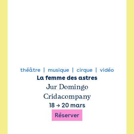
théâtre
musique
cirque
vidéo
La femme des astres
Jur Domingo
Cridacompany
18
→
20 mars
Réserver