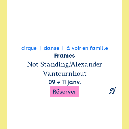
cirque
danse
à voir en famille
Frames
Not Standing/Alexander
Vantournhout
09
→
11 janv.
Réserver