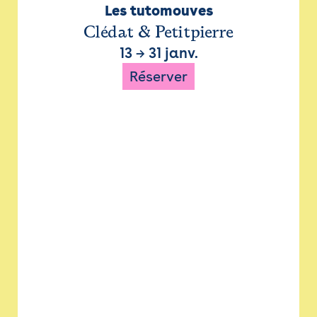
Les tutomouves
Clédat & Petitpierre
13
→
31 janv.
Réserver