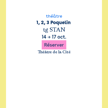
théâtre
1, 2, 3 Poquelin 
tg STAN
14
→
17 oct.
Réserver
Théâtre de la Cité