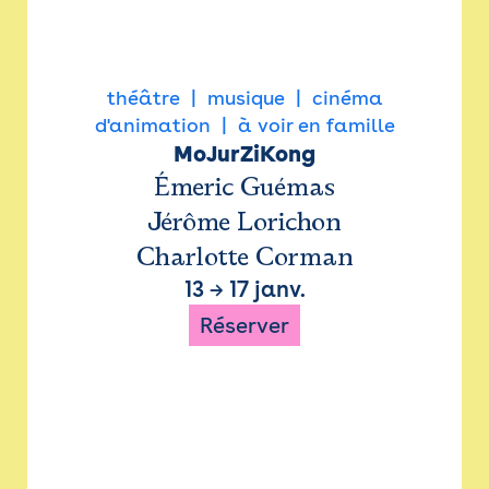
théâtre
musique
cinéma
d'animation
à voir en famille
MoJurZiKong
Émeric Guémas
Jérôme Lorichon
Charlotte Corman
13
→
17 janv.
Réserver