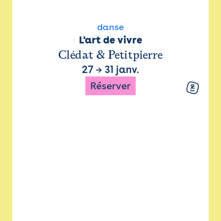
danse
L'art de vivre
Clédat & Petitpierre
27
→
31 janv.
Réserver