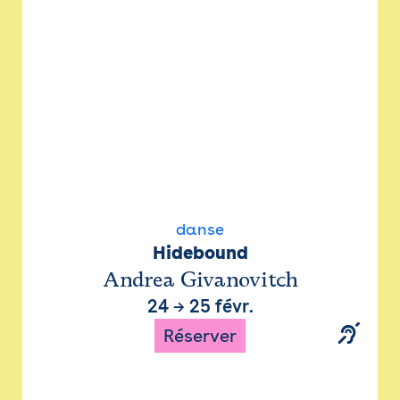
danse
Hidebound
Andrea Givanovitch
24
→
25 févr.
Réserver