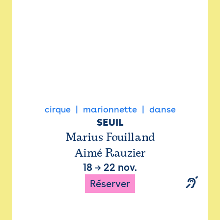
cirque
marionnette
danse
SEUIL
Marius Fouilland
Aimé Rauzier
18
→
22 nov.
Réserver