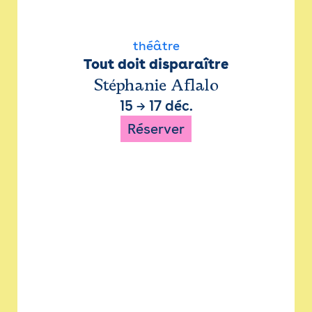
théâtre
Tout doit disparaître
Stéphanie Aflalo
15
→
17 déc.
Réserver