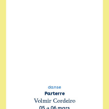
danse
Parterre
Volmir Cordeiro
05
→
06 mars