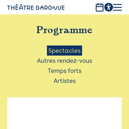
Aller
au
contenu
PROGRAMME
principal
Programme
INFOS PRATIQUES
AVEC LES PUBLICS
Menu
Spectacles
Autres rendez-vous
ACCESSIBILITÉ
Saison
Temps forts
LES PRODUCTIONS
Artistes
LE THÉÂTRE
Bistro
Billetterie