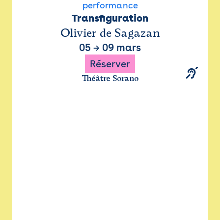
performance
Transfiguration
Olivier de Sagazan
05
→
09 mars
Réserver
Théâtre Sorano