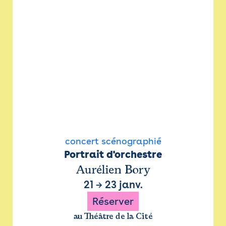
concert scénographié
Portrait d'orchestre
Aurélien Bory
21
→
23 janv.
Réserver
au Théâtre de la Cité