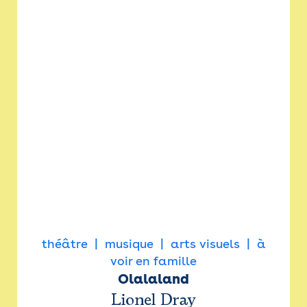
théâtre
musique
arts visuels
à
voir en famille
Olalaland
Lionel Dray