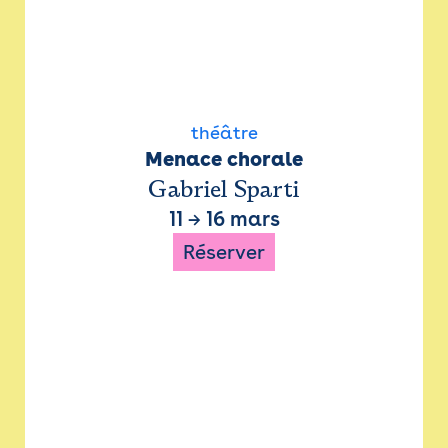
théâtre
Menace chorale
Gabriel Sparti
11
→
16 mars
Réserver