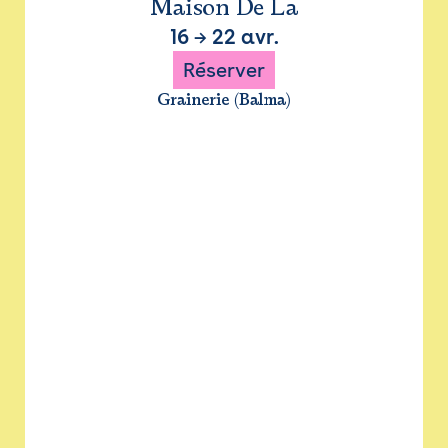
Maison De La
16
→
22 avr.
Réserver
Grainerie (Balma)