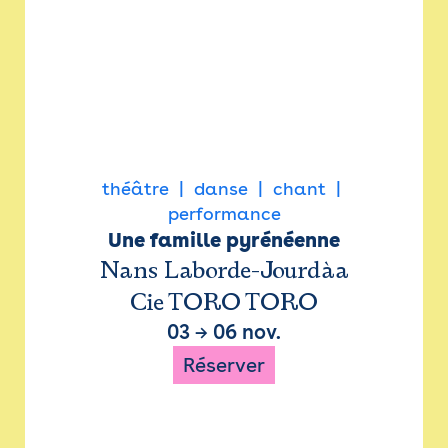
théâtre
danse
chant
performance
Une famille pyrénéenne
Nans Laborde-Jourdàa
Cie TORO TORO
03
→
06 nov.
Réserver