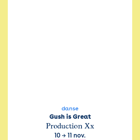
danse
Gush is Great
Production Xx
10
→
11 nov.