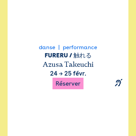
danse
performance
FURERU / 触れる
Azusa Takeuchi
24
→
25 févr.
Réserver