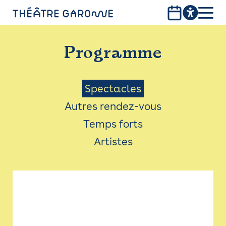
Aller
au
contenu
PROGRAMME
principal
Programme
INFOS PRATIQUES
AVEC LES PUBLICS
Menu
Spectacles
Autres rendez-vous
ACCESSIBILITÉ
Saison
Temps forts
LES PRODUCTIONS
Artistes
LE THÉÂTRE
Bistro
Billetterie