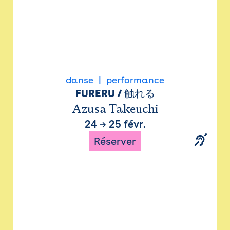
danse
performance
FURERU / 触れる
Azusa Takeuchi
24
→
25 févr.
Réserver