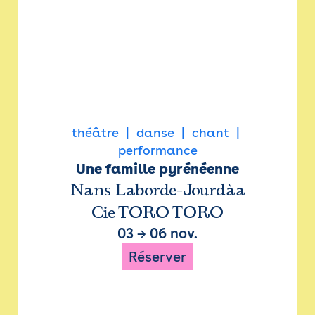
théâtre
danse
chant
performance
Une famille pyrénéenne
Nans Laborde-Jourdàa
Cie TORO TORO
03
→
06 nov.
Réserver