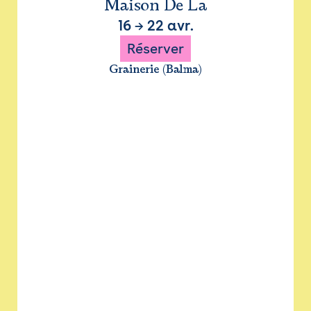
Maison De La
16
→
22 avr.
Réserver
Grainerie (Balma)