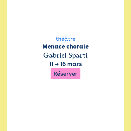
théâtre
Menace chorale
Gabriel Sparti
11
→
16 mars
Réserver