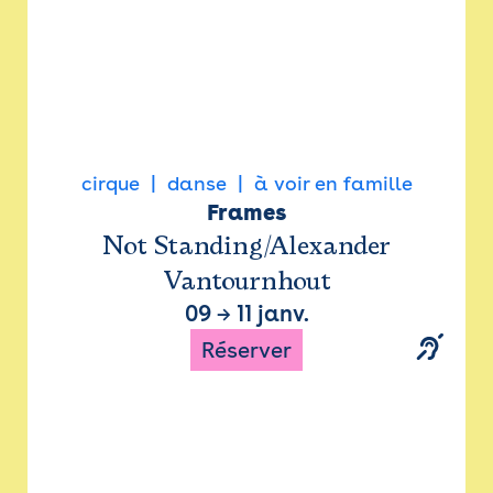
cirque
danse
à voir en famille
Frames
Not Standing/Alexander
Vantournhout
09
→
11 janv.
Réserver