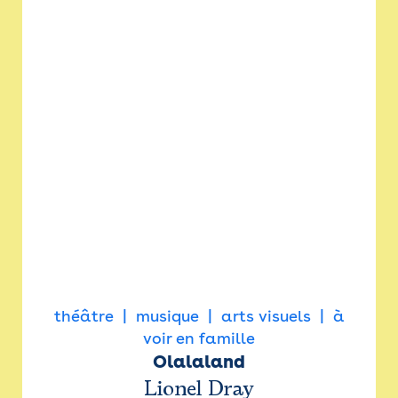
théâtre
musique
arts visuels
à
voir en famille
Olalaland
Lionel Dray