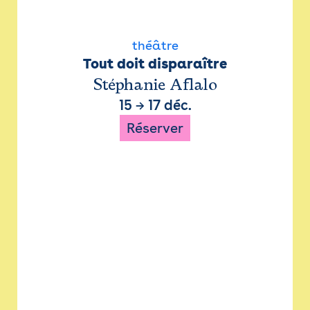
théâtre
Tout doit disparaître
Stéphanie Aflalo
15
→
17 déc.
Réserver