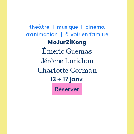
théâtre
musique
cinéma
d'animation
à voir en famille
MoJurZiKong
Émeric Guémas
Jérôme Lorichon
Charlotte Corman
13
→
17 janv.
Réserver