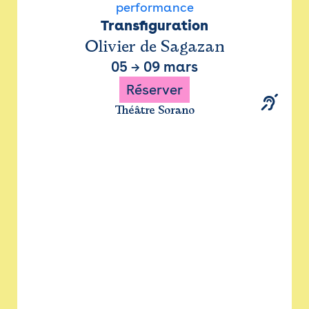
performance
Transfiguration
Olivier de Sagazan
05
→
09 mars
Réserver
Théâtre Sorano