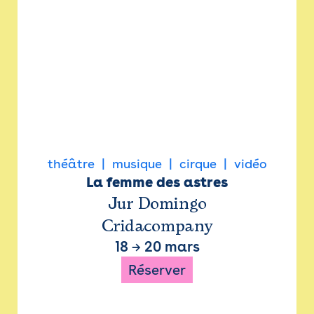
théâtre
musique
cirque
vidéo
La femme des astres
Jur Domingo
Cridacompany
18
→
20 mars
Réserver