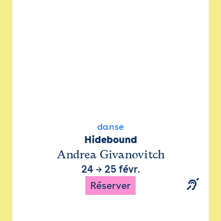
danse
Hidebound
Andrea Givanovitch
24
→
25 févr.
Réserver