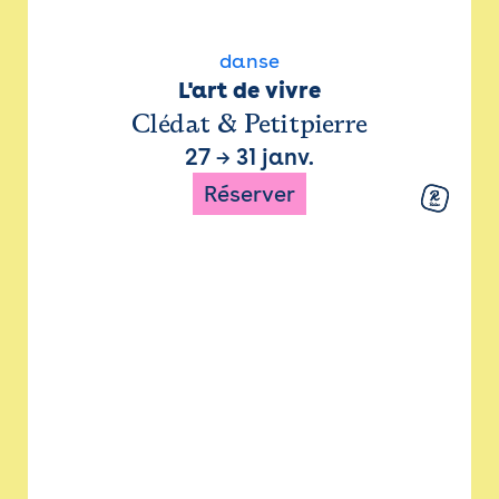
danse
L'art de vivre
Clédat & Petitpierre
27
→
31 janv.
Réserver