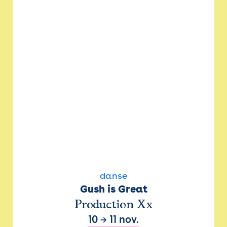
danse
Gush is Great
Production Xx
10
→
11 nov.