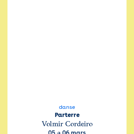
danse
Parterre
Volmir Cordeiro
05
→
06 mars