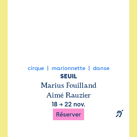
cirque
marionnette
danse
SEUIL
Marius Fouilland
Aimé Rauzier
18
→
22 nov.
Réserver