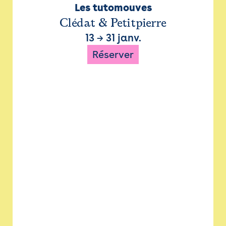
Les tutomouves
Clédat & Petitpierre
13
→
31 janv.
Réserver