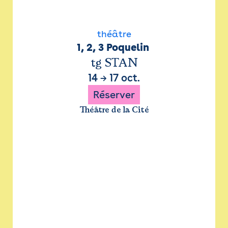
théâtre
1, 2, 3 Poquelin 
tg STAN
14
→
17 oct.
Réserver
Théâtre de la Cité