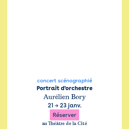
concert scénographié
Portrait d'orchestre
Aurélien Bory
21
→
23 janv.
Réserver
au Théâtre de la Cité