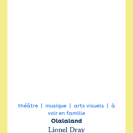
théâtre
musique
arts visuels
à
voir en famille
Olalaland
Lionel Dray