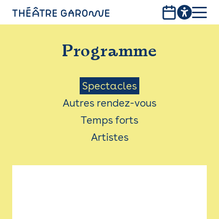
Aller
au
contenu
PROGRAMME
principal
Programme
INFOS PRATIQUES
AVEC LES PUBLICS
Menu
Spectacles
Autres rendez-vous
ACCESSIBILITÉ
Saison
Temps forts
LES PRODUCTIONS
Artistes
LE THÉÂTRE
Bistro
Billetterie