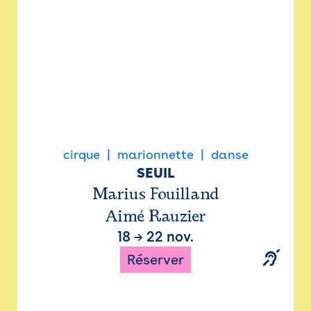
cirque
marionnette
danse
SEUIL
Marius Fouilland
Aimé Rauzier
18
→
22 nov.
Réserver