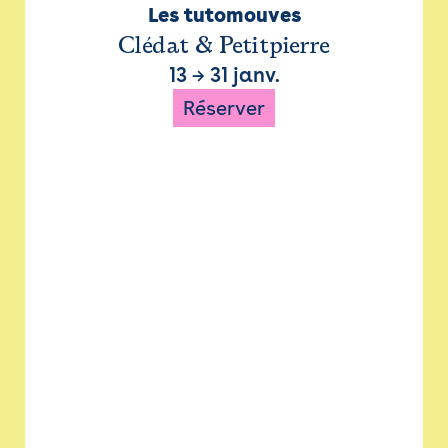
Les tutomouves
Clédat & Petitpierre
13
→
31 janv.
Réserver