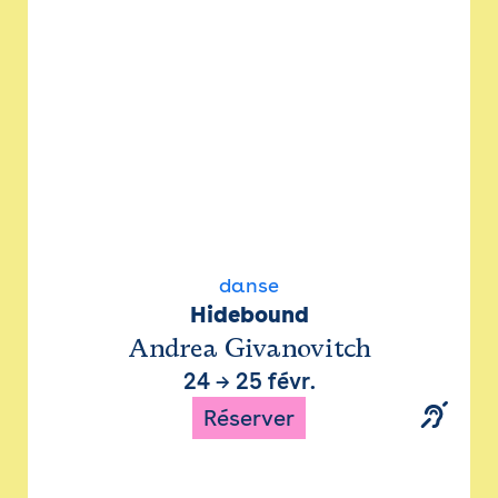
danse
Hidebound
Andrea Givanovitch
24
→
25 févr.
Réserver