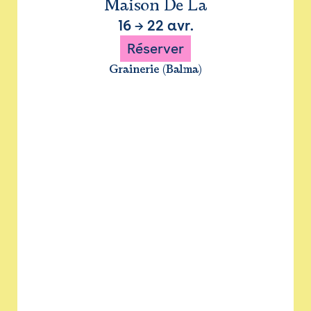
Maison De La
16
→
22 avr.
Réserver
Grainerie (Balma)