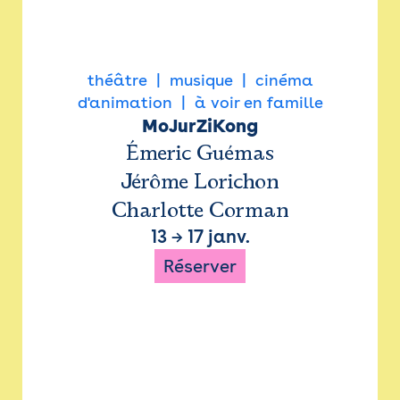
théâtre
musique
cinéma
d'animation
à voir en famille
MoJurZiKong
Émeric Guémas
Jérôme Lorichon
Charlotte Corman
13
→
17 janv.
Réserver