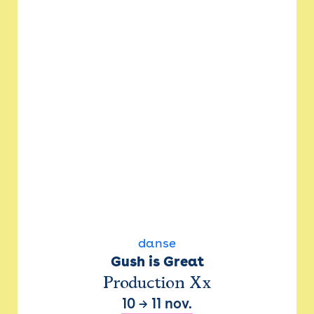
danse
Gush is Great
Production Xx
10
→
11 nov.