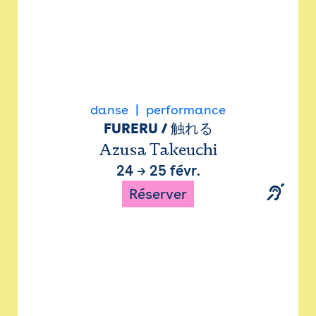
danse
performance
FURERU / 触れる
Azusa Takeuchi
24
→
25 févr.
Réserver