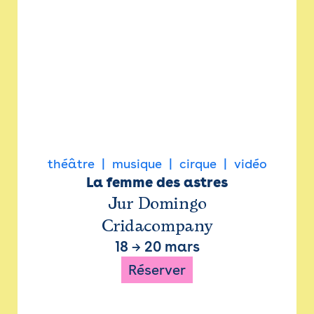
théâtre
musique
cirque
vidéo
La femme des astres
Jur Domingo
Cridacompany
18
→
20 mars
Réserver