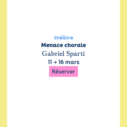
théâtre
Menace chorale
Gabriel Sparti
11
→
16 mars
Réserver