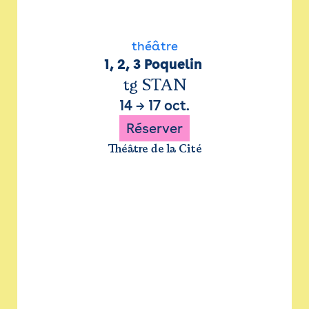
théâtre
1, 2, 3 Poquelin 
tg STAN
14
→
17 oct.
Réserver
Théâtre de la Cité