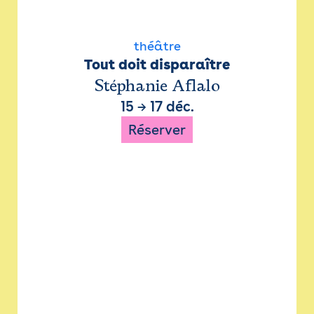
théâtre
Tout doit disparaître
Stéphanie Aflalo
15
→
17 déc.
Réserver