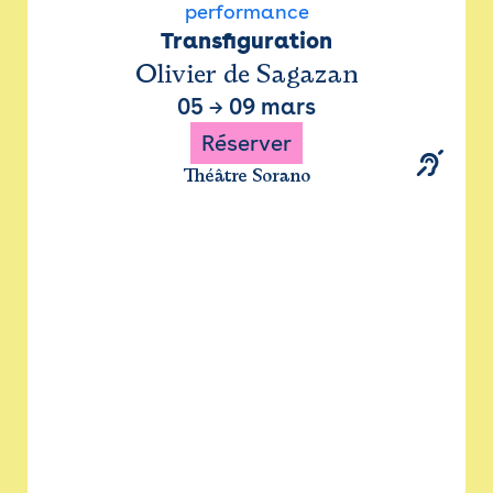
performance
Transfiguration
Olivier de Sagazan
05
→
09 mars
Réserver
Théâtre Sorano