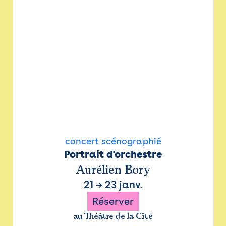
concert scénographié
Portrait d'orchestre
Aurélien Bory
21
→
23 janv.
Réserver
au Théâtre de la Cité