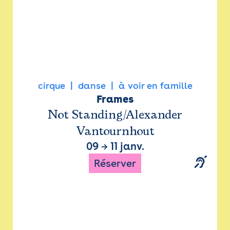
cirque
danse
à voir en famille
Frames
Not Standing/Alexander
Vantournhout
09
→
11 janv.
Réserver