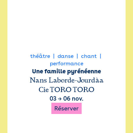
théâtre
danse
chant
performance
Une famille pyrénéenne
Nans Laborde-Jourdàa
Cie TORO TORO
03
→
06 nov.
Réserver