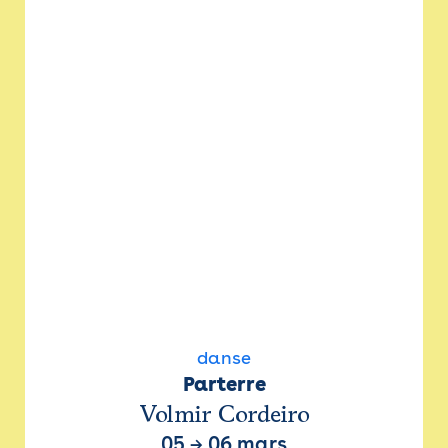
danse
Parterre
Volmir Cordeiro
05
→
06 mars