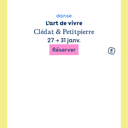
danse
L'art de vivre
Clédat & Petitpierre
27
→
31 janv.
Réserver