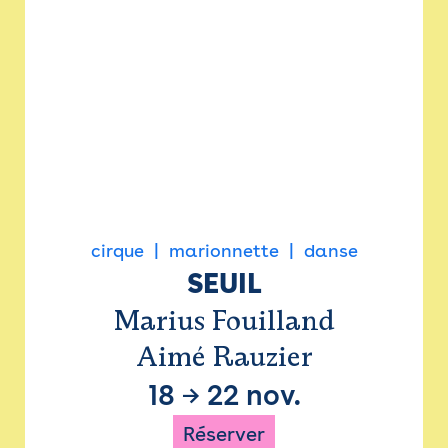
cirque
marionnette
danse
SEUIL
Marius Fouilland
Aimé Rauzier
18
→
22 nov.
Réserver