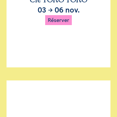
Cie TORO TORO
03
→
06 nov.
Réserver