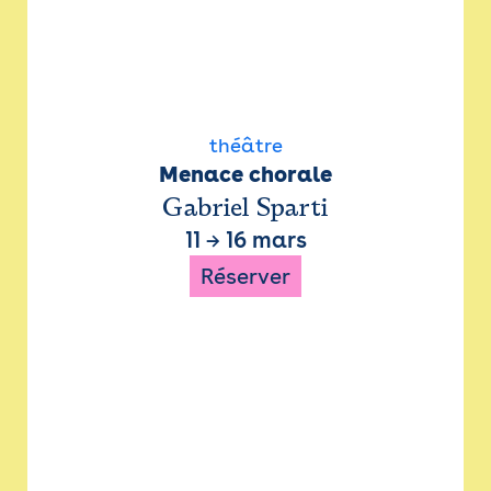
théâtre
Menace chorale
Gabriel Sparti
11
→
16 mars
Réserver