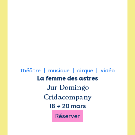
théâtre
musique
cirque
vidéo
La femme des astres
Jur Domingo
Cridacompany
18
→
20 mars
Réserver