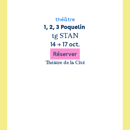
théâtre
1, 2, 3 Poquelin 
tg STAN
14
→
17 oct.
Réserver
Théâtre de la Cité