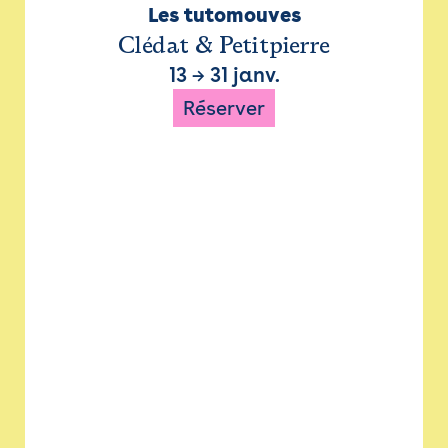
Les tutomouves
Clédat & Petitpierre
13
→
31 janv.
Réserver