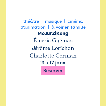
théâtre
musique
cinéma
d'animation
à voir en famille
MoJurZiKong
Émeric Guémas
Jérôme Lorichon
Charlotte Corman
13
→
17 janv.
Réserver