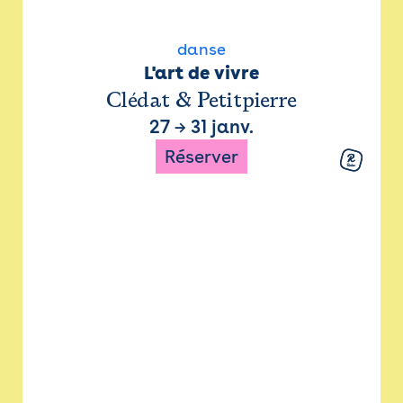
danse
L'art de vivre
Clédat & Petitpierre
27
→
31 janv.
Réserver