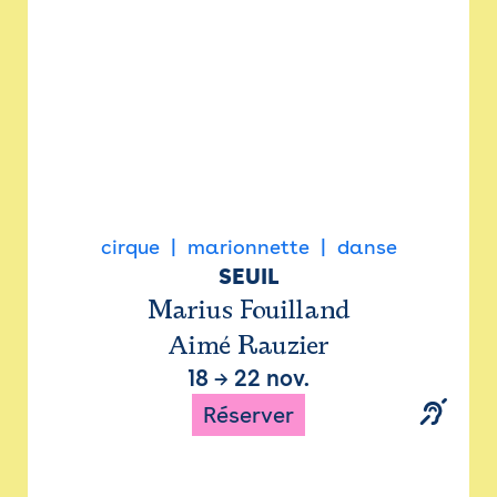
cirque
marionnette
danse
SEUIL
Marius Fouilland
Aimé Rauzier
18
→
22 nov.
Réserver