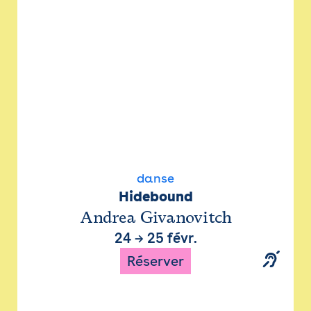
danse
Hidebound
Andrea Givanovitch
24
→
25 févr.
Réserver