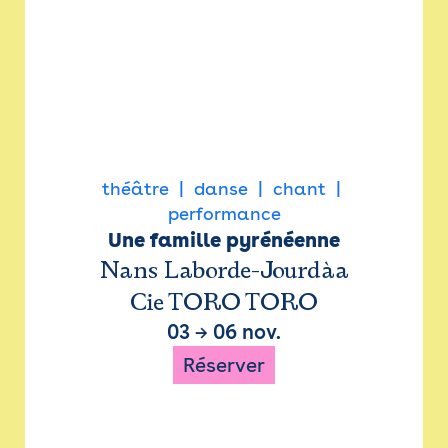
théâtre
danse
chant
performance
Une famille pyrénéenne
Nans Laborde-Jourdàa
Cie TORO TORO
03
→
06 nov.
Réserver