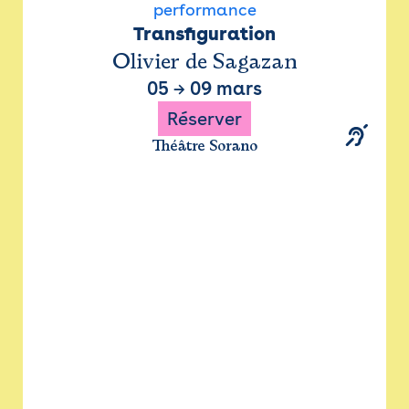
performance
Transfiguration
Olivier de Sagazan
05
→
09 mars
Réserver
Théâtre Sorano