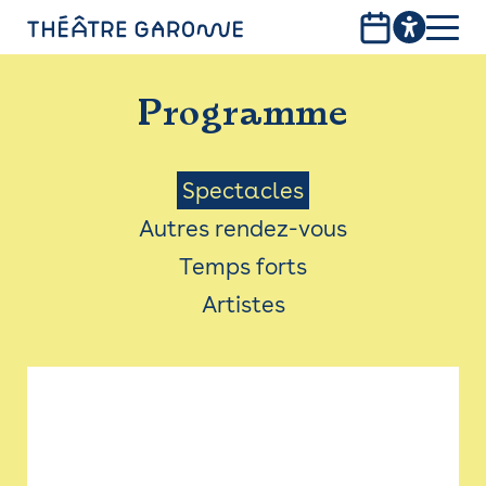
Aller
au
contenu
PROGRAMME
principal
Programme
INFOS PRATIQUES
AVEC LES PUBLICS
Menu
Spectacles
Autres rendez-vous
ACCESSIBILITÉ
Saison
Temps forts
LES PRODUCTIONS
Artistes
LE THÉÂTRE
Bistro
Billetterie