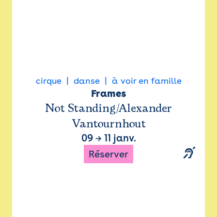
cirque
danse
à voir en famille
Frames
Not Standing/Alexander
Vantournhout
09
→
11 janv.
Réserver