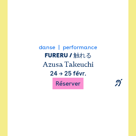
danse
performance
FURERU / 触れる
Azusa Takeuchi
24
→
25 févr.
Réserver