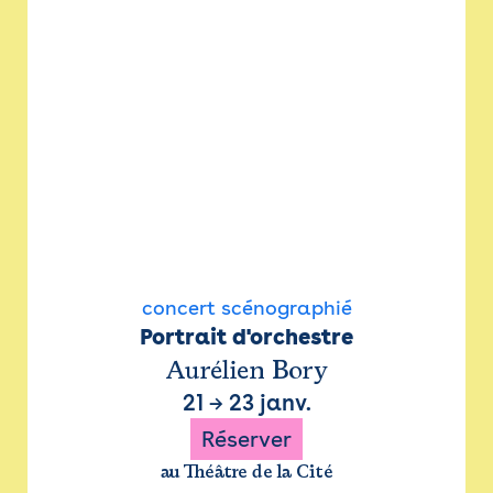
concert scénographié
Portrait d'orchestre
Aurélien Bory
21
→
23 janv.
Réserver
au Théâtre de la Cité