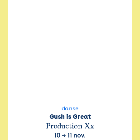
danse
Gush is Great
Production Xx
10
→
11 nov.