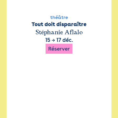
théâtre
Tout doit disparaître
Stéphanie Aflalo
15
→
17 déc.
Réserver