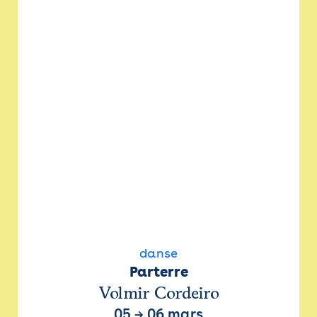
danse
Parterre
Volmir Cordeiro
05
→
06 mars