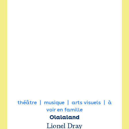
théâtre
musique
arts visuels
à
voir en famille
Olalaland
Lionel Dray