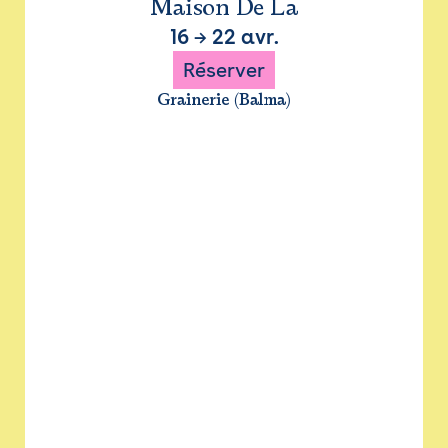
Maison De La
16
→
22 avr.
Réserver
Grainerie (Balma)