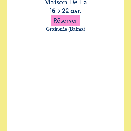
Maison De La
16
→
22 avr.
Réserver
Grainerie (Balma)