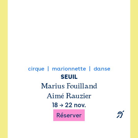
cirque
marionnette
danse
SEUIL
Marius Fouilland
Aimé Rauzier
18
→
22 nov.
Réserver