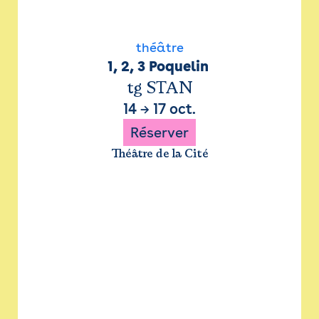
théâtre
1, 2, 3 Poquelin 
tg STAN
14
→
17 oct.
Réserver
Théâtre de la Cité