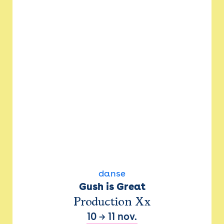
danse
Gush is Great
Production Xx
10
→
11 nov.