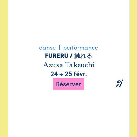
danse
performance
FURERU / 触れる
Azusa Takeuchi
24
→
25 févr.
Réserver