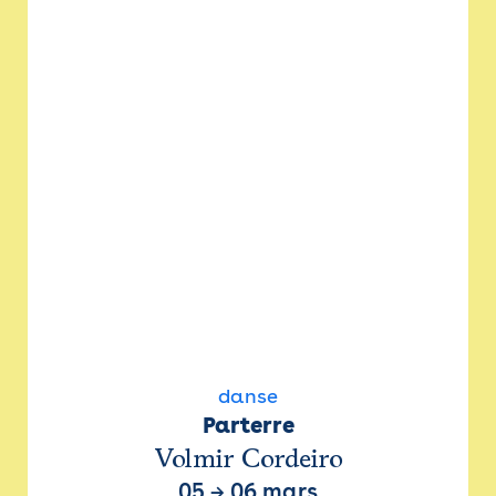
danse
Parterre
Volmir Cordeiro
05
→
06 mars