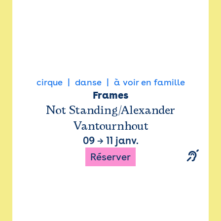
cirque
danse
à voir en famille
Frames
Not Standing/Alexander
Vantournhout
09
→
11 janv.
Réserver