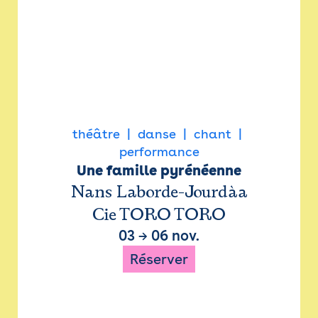
théâtre
danse
chant
performance
Une famille pyrénéenne
Nans Laborde-Jourdàa
Cie TORO TORO
03
→
06 nov.
Réserver