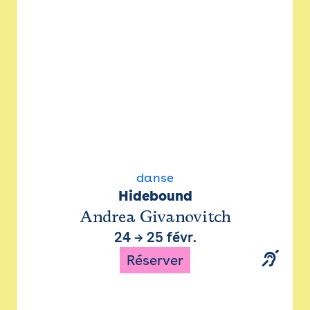
danse
Hidebound
Andrea Givanovitch
24
→
25 févr.
Réserver