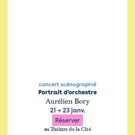
concert scénographié
Portrait d'orchestre
Aurélien Bory
21
→
23 janv.
Réserver
au Théâtre de la Cité