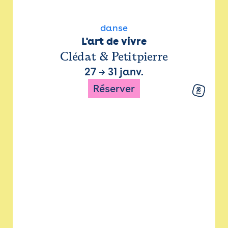
danse
L'art de vivre
Clédat & Petitpierre
27
→
31 janv.
Réserver