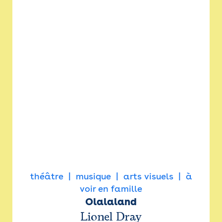
théâtre
musique
arts visuels
à
voir en famille
Olalaland
Lionel Dray