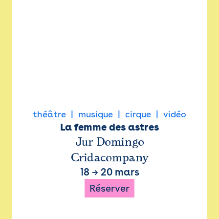
théâtre
musique
cirque
vidéo
La femme des astres
Jur Domingo
Cridacompany
18
→
20 mars
Réserver