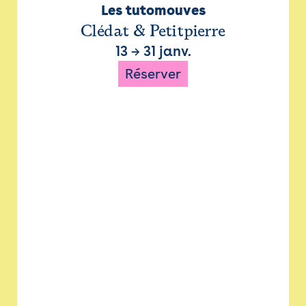
Les tutomouves
Clédat & Petitpierre
13
→
31 janv.
Réserver