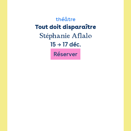
théâtre
Tout doit disparaître
Stéphanie Aflalo
15
→
17 déc.
Réserver