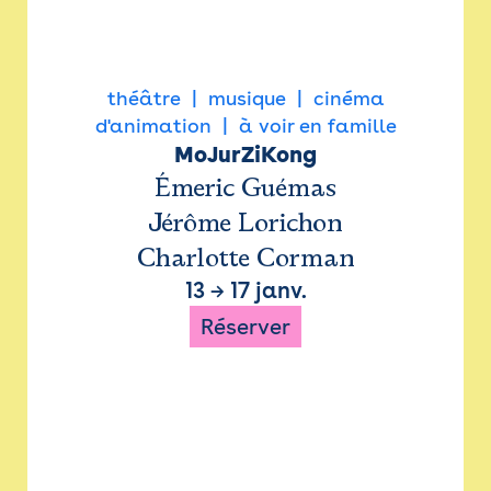
théâtre
musique
cinéma
d'animation
à voir en famille
MoJurZiKong
Émeric Guémas
Jérôme Lorichon
Charlotte Corman
13
→
17 janv.
Réserver