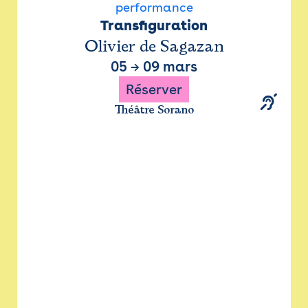
performance
Transfiguration
Olivier de Sagazan
05
→
09 mars
Réserver
Théâtre Sorano