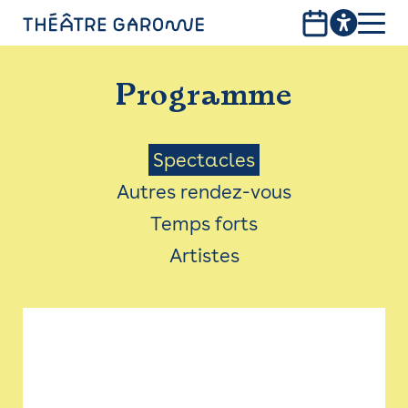
Aller
au
contenu
PROGRAMME
principal
Programme
INFOS PRATIQUES
AVEC LES PUBLICS
Menu
Spectacles
Autres rendez-vous
ACCESSIBILITÉ
Saison
Temps forts
LES PRODUCTIONS
Artistes
LE THÉÂTRE
Bistro
Billetterie