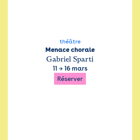
théâtre
Menace chorale
Gabriel Sparti
11
→
16 mars
Réserver