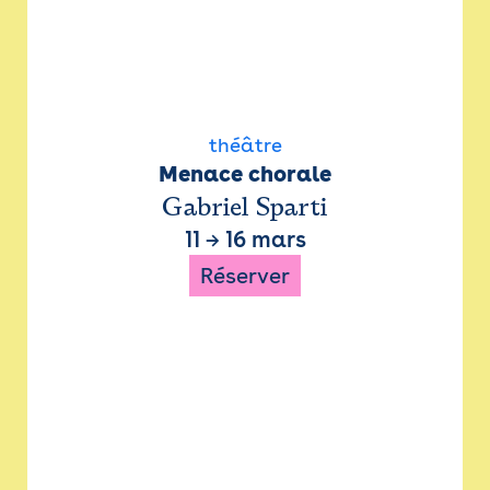
théâtre
Menace chorale
Gabriel Sparti
11
→
16 mars
Réserver