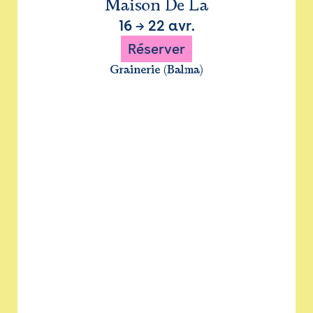
Maison De La
16
→
22 avr.
Réserver
Grainerie (Balma)