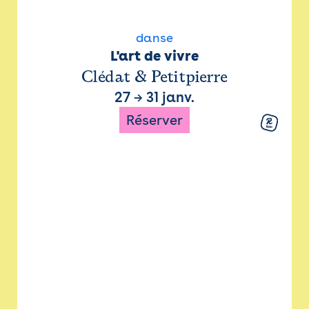
danse
L'art de vivre
Clédat & Petitpierre
27
→
31 janv.
Réserver