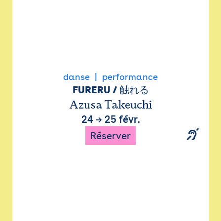
danse
performance
FURERU / 触れる
Azusa Takeuchi
24
→
25 févr.
Réserver