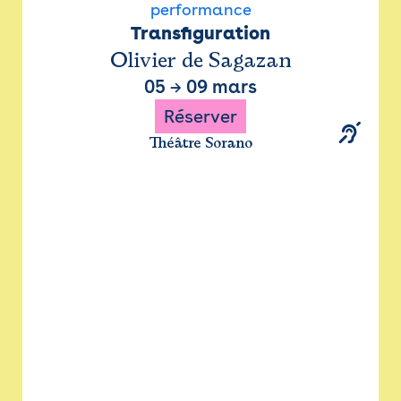
performance
Transfiguration
Olivier de Sagazan
05
→
09 mars
Réserver
Théâtre Sorano