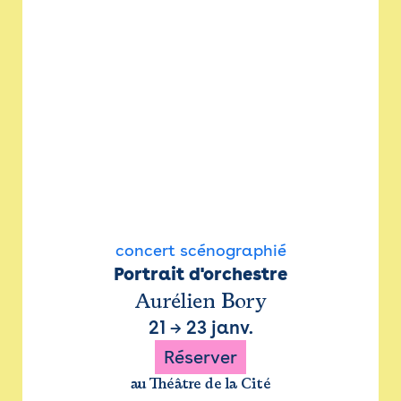
concert scénographié
Portrait d'orchestre
Aurélien Bory
21
→
23 janv.
Réserver
au Théâtre de la Cité