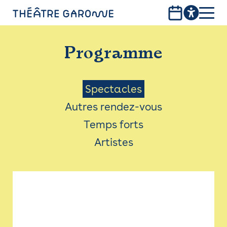
Aller
au
contenu
PROGRAMME
principal
Programme
INFOS PRATIQUES
AVEC LES PUBLICS
Menu
Spectacles
Autres rendez-vous
ACCESSIBILITÉ
Saison
Temps forts
LES PRODUCTIONS
Artistes
LE THÉÂTRE
Bistro
Billetterie