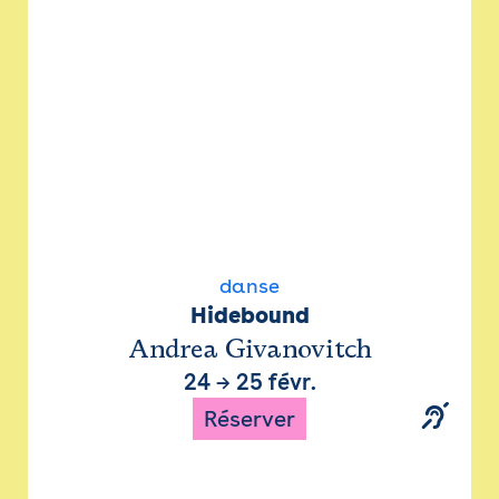
danse
Hidebound
Andrea Givanovitch
24
→
25 févr.
Réserver