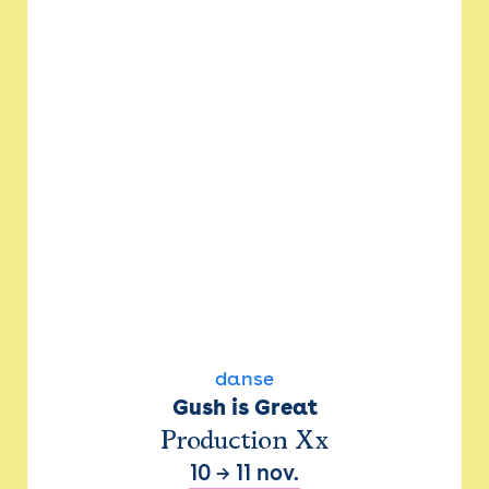
danse
Gush is Great
Production Xx
10
→
11 nov.