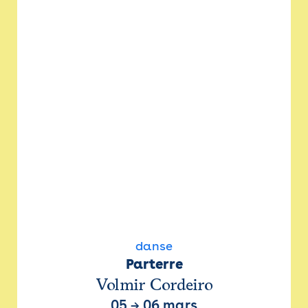
danse
Parterre
Volmir Cordeiro
05
→
06 mars