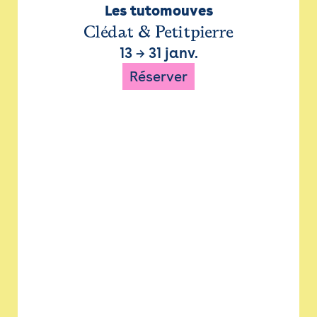
Les tutomouves
Clédat & Petitpierre
13
→
31 janv.
Réserver