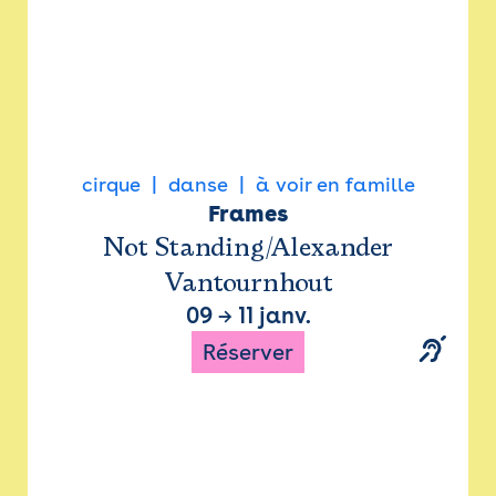
cirque
danse
à voir en famille
Frames
Not Standing/Alexander
Vantournhout
09
→
11 janv.
Réserver