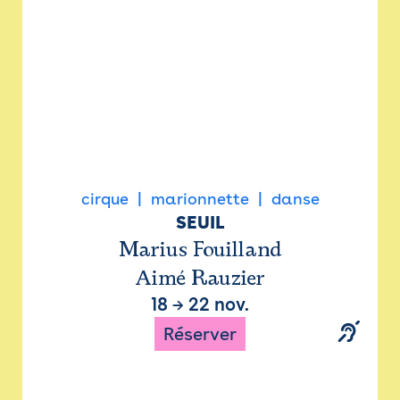
cirque
marionnette
danse
SEUIL
Marius Fouilland
Aimé Rauzier
18
→
22 nov.
Réserver