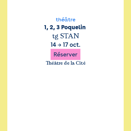
théâtre
1, 2, 3 Poquelin 
tg STAN
14
→
17 oct.
Réserver
Théâtre de la Cité