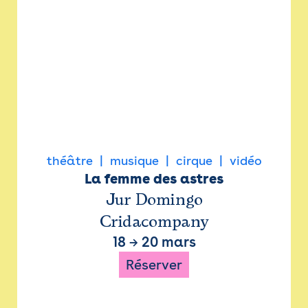
théâtre
musique
cirque
vidéo
La femme des astres
Jur Domingo
Cridacompany
18
→
20 mars
Réserver