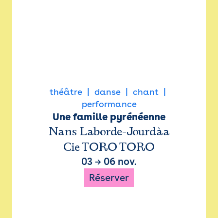
théâtre
danse
chant
performance
Une famille pyrénéenne
Nans Laborde-Jourdàa
Cie TORO TORO
03
→
06 nov.
Réserver