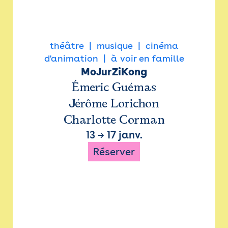
théâtre
musique
cinéma
d'animation
à voir en famille
MoJurZiKong
Émeric Guémas
Jérôme Lorichon
Charlotte Corman
13
→
17 janv.
Réserver