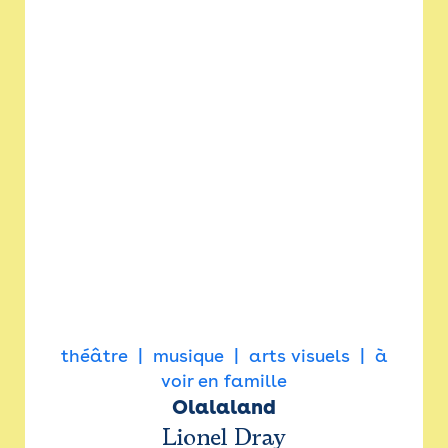
théâtre
musique
arts visuels
à
voir en famille
Olalaland
Lionel Dray