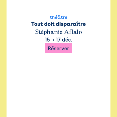
théâtre
Tout doit disparaître
Stéphanie Aflalo
15
→
17 déc.
Réserver