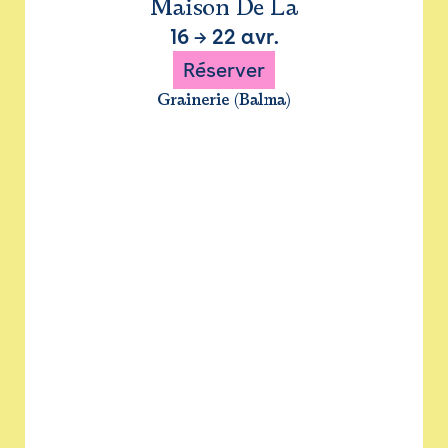
Maison De La
16
→
22 avr.
Réserver
Grainerie (Balma)