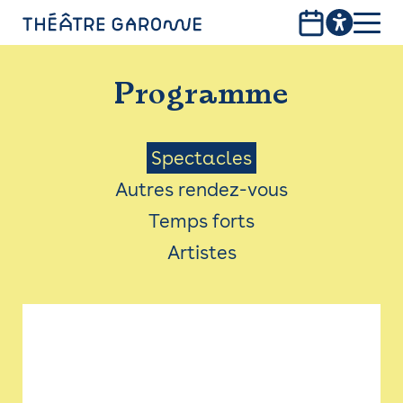
Aller
au
contenu
PROGRAMME
principal
Programme
INFOS PRATIQUES
AVEC LES PUBLICS
Menu
Spectacles
Autres rendez-vous
ACCESSIBILITÉ
Saison
Temps forts
LES PRODUCTIONS
Artistes
LE THÉÂTRE
Bistro
Billetterie