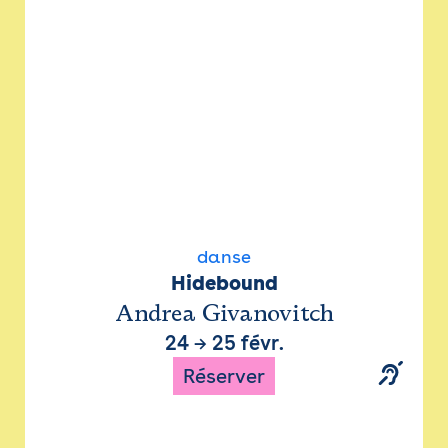
danse
Hidebound
Andrea Givanovitch
24
→
25 févr.
Réserver