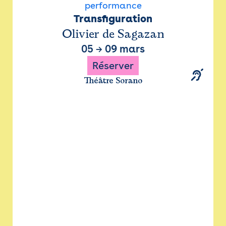
performance
Transfiguration
Olivier de Sagazan
05
→
09 mars
Réserver
Théâtre Sorano