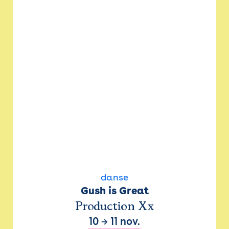
danse
Gush is Great
Production Xx
10
→
11 nov.