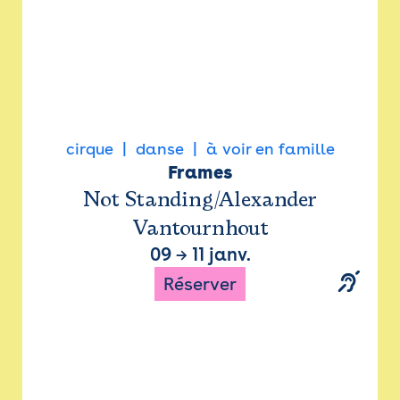
cirque
danse
à voir en famille
Frames
Not Standing/Alexander
Vantournhout
09
→
11 janv.
Réserver