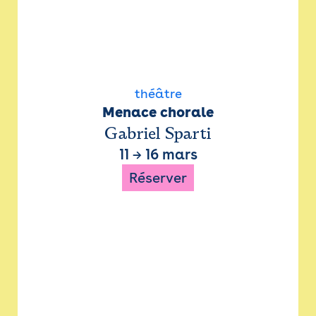
théâtre
Menace chorale
Gabriel Sparti
11
→
16 mars
Réserver