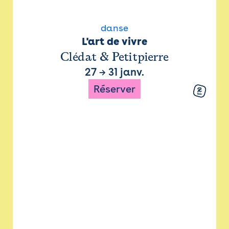
danse
L'art de vivre
Clédat & Petitpierre
27
→
31 janv.
Réserver