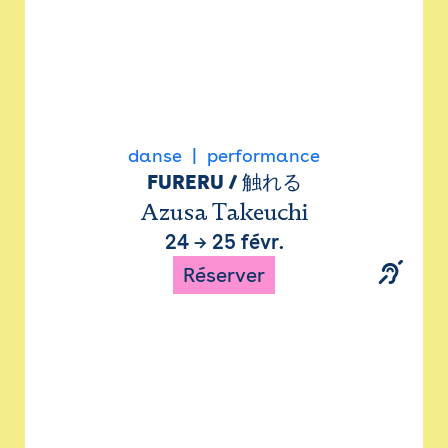
danse
performance
FURERU / 触れる
Azusa Takeuchi
24
→
25 févr.
Réserver