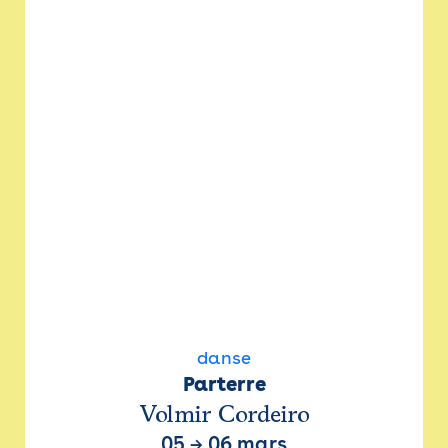
danse
Parterre
Volmir Cordeiro
05
→
06 mars