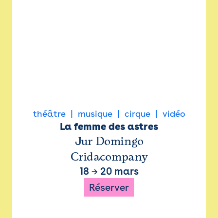
théâtre
musique
cirque
vidéo
La femme des astres
Jur Domingo
Cridacompany
18
→
20 mars
Réserver