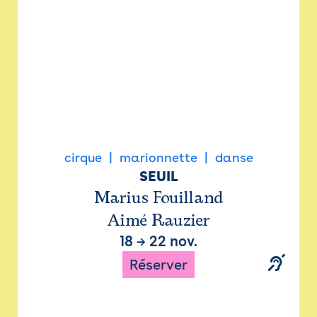
cirque
marionnette
danse
SEUIL
Marius Fouilland
Aimé Rauzier
18
→
22 nov.
Réserver