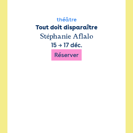
théâtre
Tout doit disparaître
Stéphanie Aflalo
15
→
17 déc.
Réserver