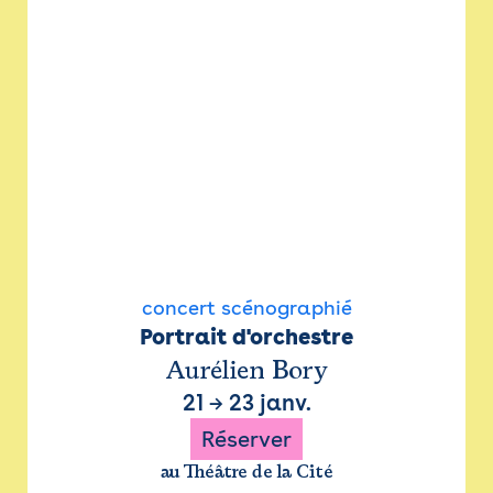
concert scénographié
Portrait d'orchestre
Aurélien Bory
21
→
23 janv.
Réserver
au Théâtre de la Cité