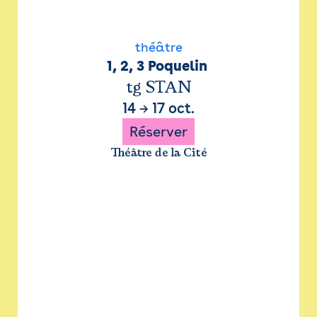
théâtre
1, 2, 3 Poquelin 
tg STAN
14
→
17 oct.
Réserver
Théâtre de la Cité