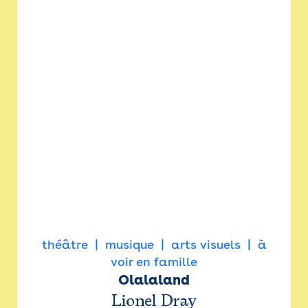
théâtre
musique
arts visuels
à
voir en famille
Olalaland
Lionel Dray