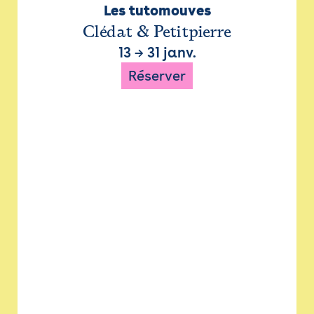
Les tutomouves
Clédat & Petitpierre
13
→
31 janv.
Réserver