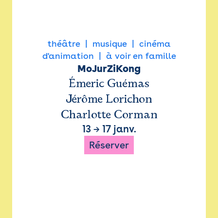
théâtre
musique
cinéma
d'animation
à voir en famille
MoJurZiKong
Émeric Guémas
Jérôme Lorichon
Charlotte Corman
13
→
17 janv.
Réserver