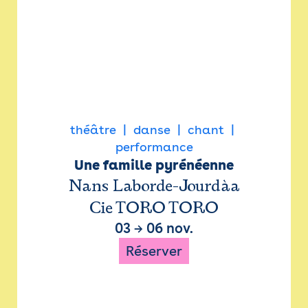
théâtre
danse
chant
performance
Une famille pyrénéenne
Nans Laborde-Jourdàa
Cie TORO TORO
03
→
06 nov.
Réserver