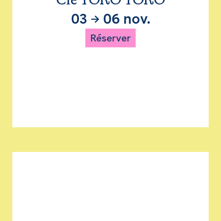
Cie TORO TORO
03
→
06 nov.
Réserver