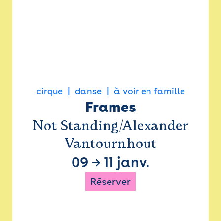
cirque
danse
à voir en famille
Frames
Not Standing/Alexander
Vantournhout
09
→
11 janv.
Réserver