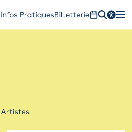
s
Infos Pratiques
Billetterie
Bistro
Billetterie
Newsletter
Espace presse
Artistes
théâtre Garonne, scène européenne
1, av. du Chateau d'eau - 31300 Toulouse