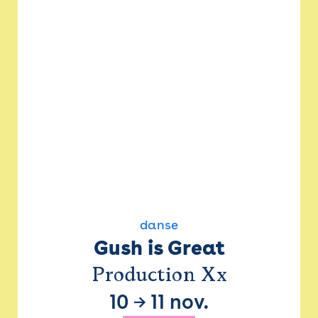
danse
Gush is Great
Production Xx
10
→
11 nov.