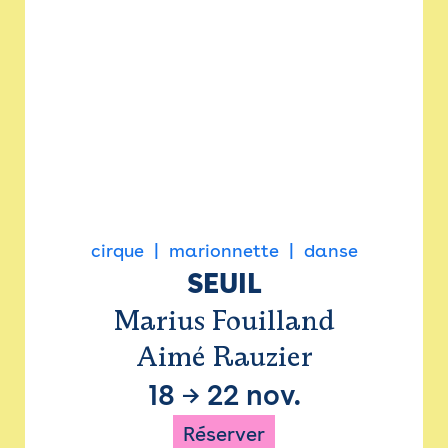
cirque
marionnette
danse
SEUIL
Marius Fouilland
Aimé Rauzier
18
→
22 nov.
Réserver