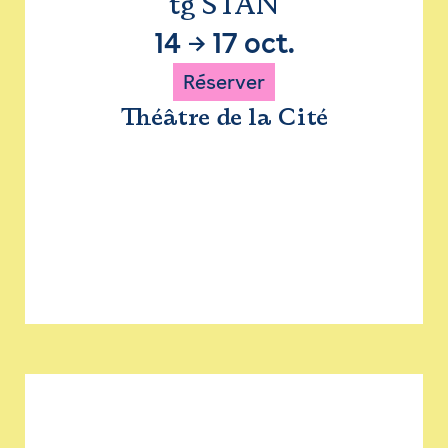
tg STAN
14
→
17 oct.
Réserver
Théâtre de la Cité