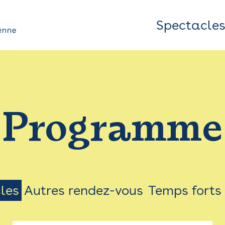
Spectacle
Top
Bar
/
Programme
Menu
les
Autres rendez-vous
Temps forts
on