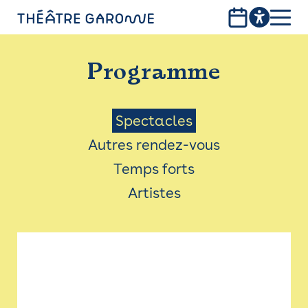
Aller
au
contenu
PROGRAMME
principal
Programme
INFOS PRATIQUES
AVEC LES PUBLICS
Menu
Spectacles
Autres rendez-vous
ACCESSIBILITÉ
Saison
Temps forts
LES PRODUCTIONS
Artistes
LE THÉÂTRE
Bistro
Billetterie