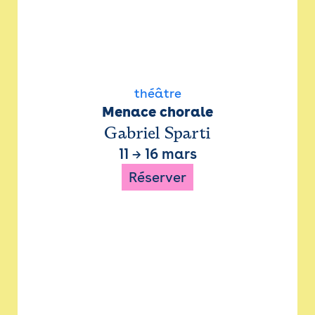
théâtre
Menace chorale
Gabriel Sparti
11
→
16 mars
Réserver