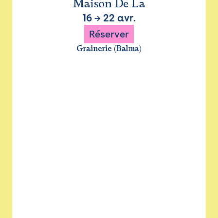
Maison De La
16
→
22 avr.
Réserver
Grainerie (Balma)