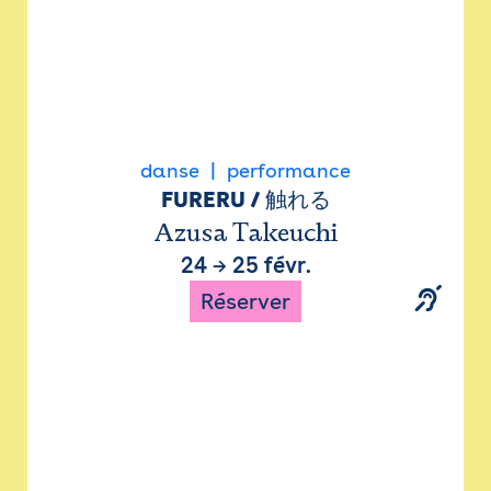
danse
performance
FURERU / 触れる
Azusa Takeuchi
24
→
25 févr.
Réserver