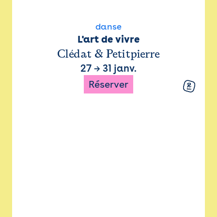
danse
L'art de vivre
Clédat & Petitpierre
27
→
31 janv.
Réserver