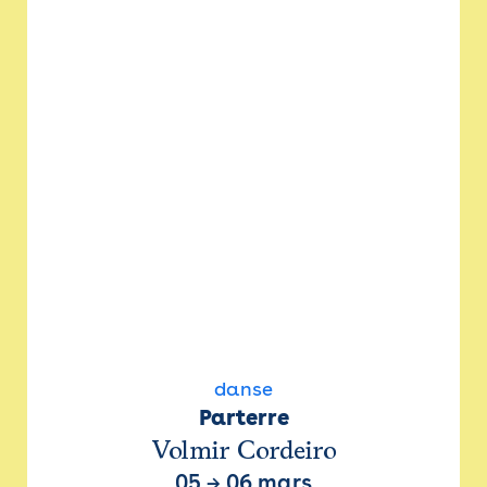
danse
Parterre
Volmir Cordeiro
05
→
06 mars