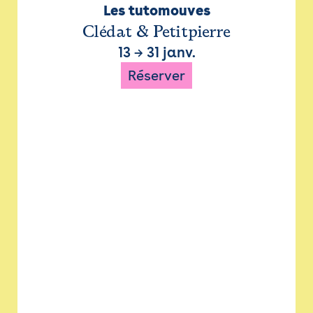
Les tutomouves
Clédat & Petitpierre
13
→
31 janv.
Réserver