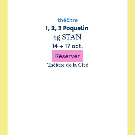
théâtre
1, 2, 3 Poquelin 
tg STAN
14
→
17 oct.
Réserver
Théâtre de la Cité