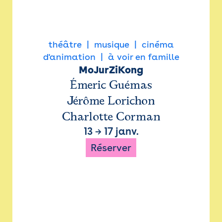
théâtre
musique
cinéma
d'animation
à voir en famille
MoJurZiKong
Émeric Guémas
Jérôme Lorichon
Charlotte Corman
13
→
17 janv.
Réserver