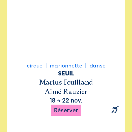
cirque
marionnette
danse
SEUIL
Marius Fouilland
Aimé Rauzier
18
→
22 nov.
Réserver