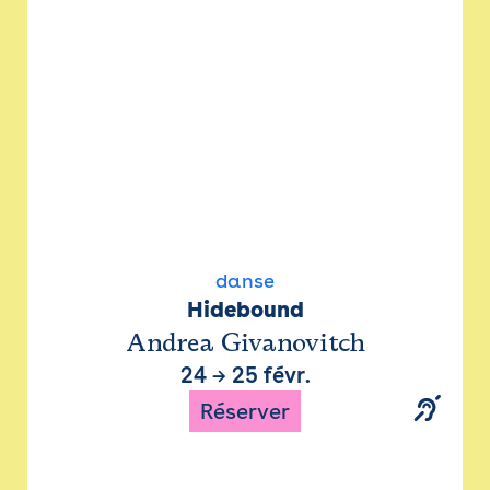
danse
Hidebound
Andrea Givanovitch
24
→
25 févr.
Réserver