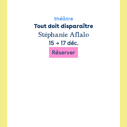
théâtre
Tout doit disparaître
Stéphanie Aflalo
15
→
17 déc.
Réserver