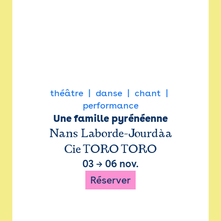
théâtre
danse
chant
performance
Une famille pyrénéenne
Nans Laborde-Jourdàa
Cie TORO TORO
03
→
06 nov.
Réserver