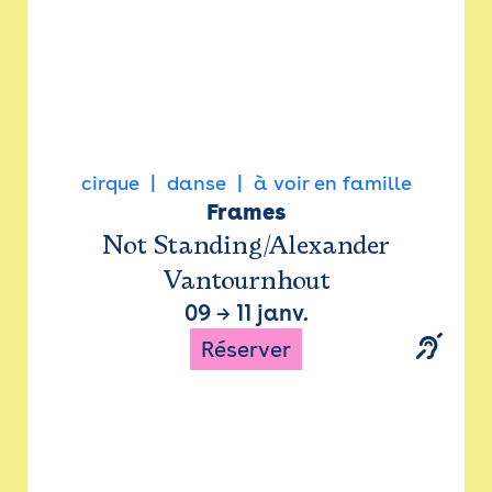
cirque
danse
à voir en famille
Frames
Not Standing/Alexander
Vantournhout
09
→
11 janv.
Réserver