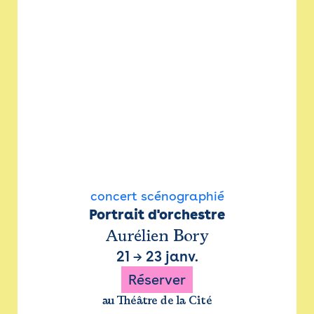
concert scénographié
Portrait d'orchestre
Aurélien Bory
21
→
23 janv.
Réserver
au Théâtre de la Cité