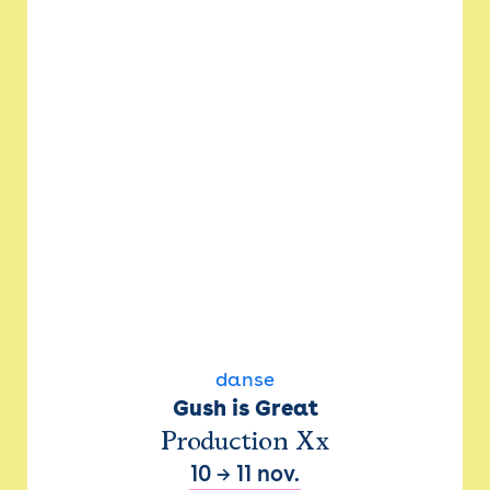
danse
Gush is Great
Production Xx
10
→
11 nov.