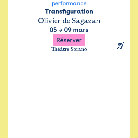
performance
Transfiguration
Olivier de Sagazan
05
→
09 mars
Réserver
Théâtre Sorano