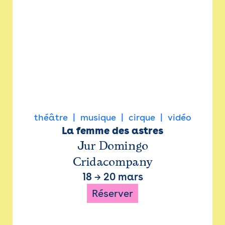
théâtre
musique
cirque
vidéo
La femme des astres
Jur Domingo
Cridacompany
18
→
20 mars
Réserver