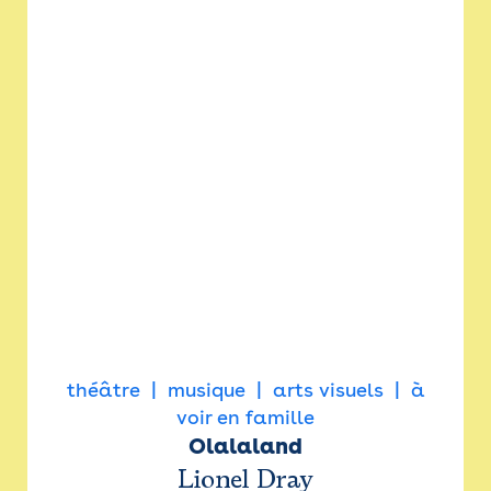
théâtre
musique
arts visuels
à
voir en famille
Olalaland
Lionel Dray