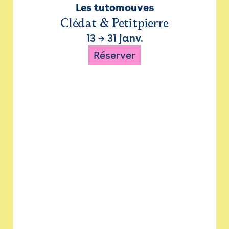
Les tutomouves
Clédat & Petitpierre
13
→
31 janv.
Réserver