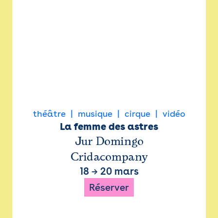
théâtre
musique
cirque
vidéo
La femme des astres
Jur Domingo
Cridacompany
18
→
20 mars
Réserver