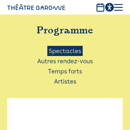
Aller
au
contenu
PROGRAMME
principal
Programme
INFOS PRATIQUES
AVEC LES PUBLICS
Menu
Spectacles
Autres rendez-vous
ACCESSIBILITÉ
Saison
Temps forts
LES PRODUCTIONS
Artistes
LE THÉÂTRE
Bistro
Billetterie