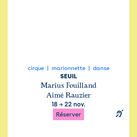
cirque
marionnette
danse
SEUIL
Marius Fouilland
Aimé Rauzier
18
→
22 nov.
Réserver