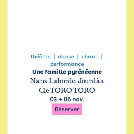
théâtre
danse
chant
performance
Une famille pyrénéenne
Nans Laborde-Jourdàa
Cie TORO TORO
03
→
06 nov.
Réserver