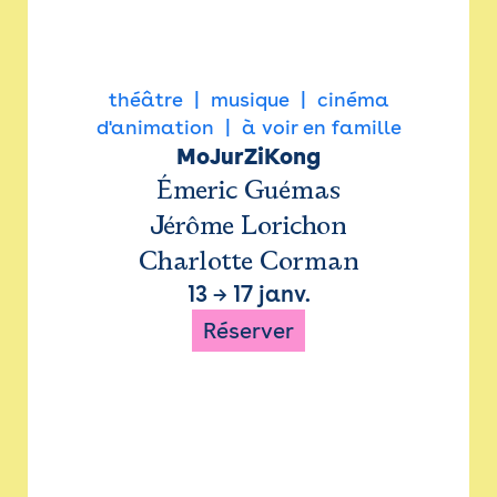
théâtre
musique
cinéma
d'animation
à voir en famille
MoJurZiKong
Émeric Guémas
Jérôme Lorichon
Charlotte Corman
13
→
17 janv.
Réserver