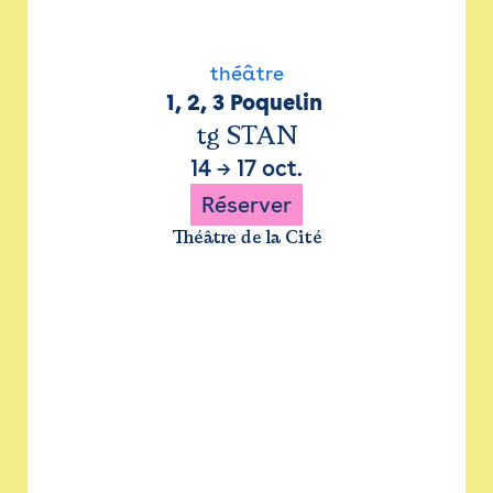
théâtre
1, 2, 3 Poquelin 
tg STAN
14
→
17 oct.
Réserver
Théâtre de la Cité