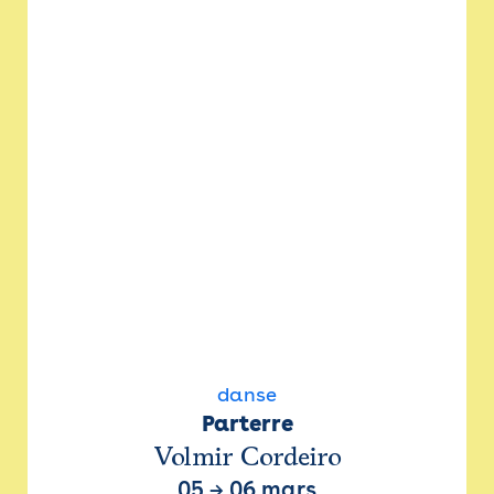
danse
Parterre
Volmir Cordeiro
05
→
06 mars