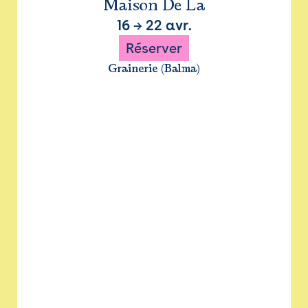
Maison De La
16
→
22 avr.
Réserver
Grainerie (Balma)