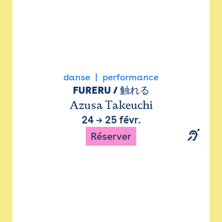
danse
performance
FURERU / 触れる
Azusa Takeuchi
24
→
25 févr.
Réserver