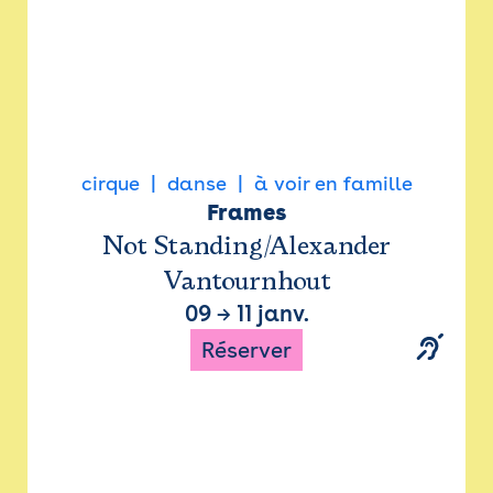
cirque
danse
à voir en famille
Frames
Not Standing/Alexander
Vantournhout
09
→
11 janv.
Réserver