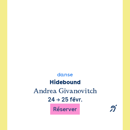
danse
Hidebound
Andrea Givanovitch
24
→
25 févr.
Réserver