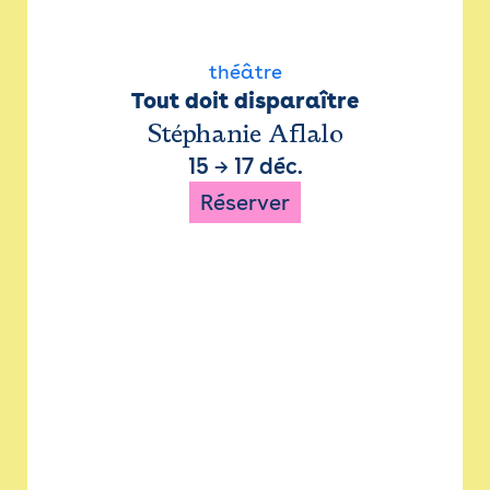
théâtre
Tout doit disparaître
Stéphanie Aflalo
15
→
17 déc.
Réserver