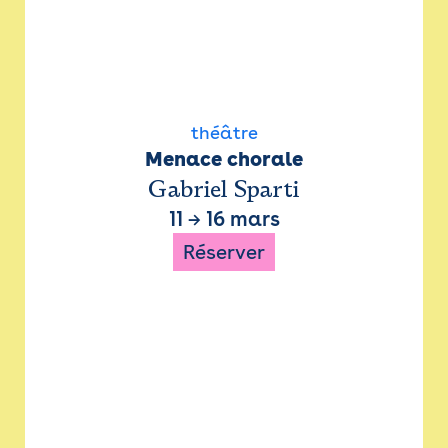
théâtre
Menace chorale
Gabriel Sparti
11
→
16 mars
Réserver