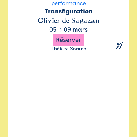
performance
Transfiguration
Olivier de Sagazan
05
→
09 mars
Réserver
Théâtre Sorano