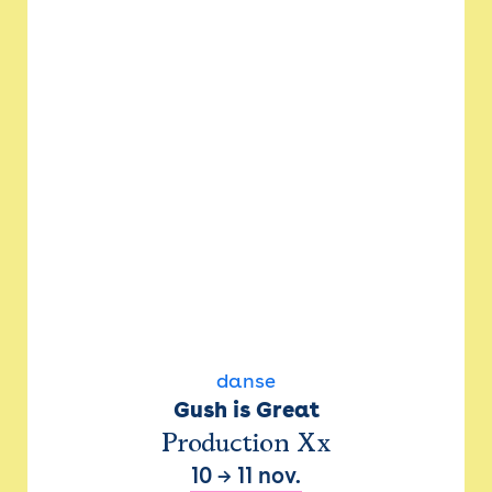
danse
Gush is Great
Production Xx
10
→
11 nov.