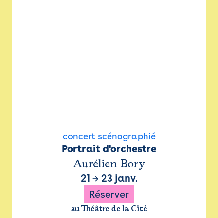
concert scénographié
Portrait d'orchestre
Aurélien Bory
21
→
23 janv.
Réserver
au Théâtre de la Cité