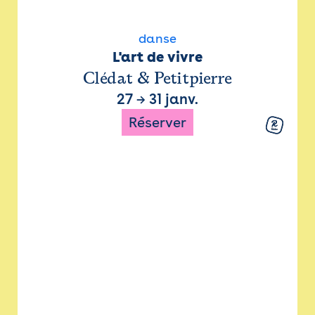
danse
L'art de vivre
Clédat & Petitpierre
27
→
31 janv.
Réserver