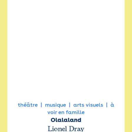
théâtre
musique
arts visuels
à
voir en famille
Olalaland
Lionel Dray