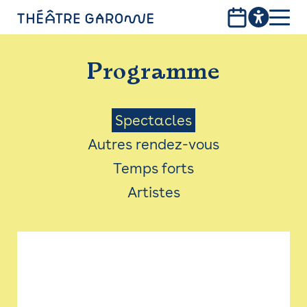
Aller
au
contenu
PROGRAMME
principal
Programme
INFOS PRATIQUES
AVEC LES PUBLICS
Menu
Spectacles
Autres rendez-vous
ACCESSIBILITÉ
Saison
Temps forts
LES PRODUCTIONS
Artistes
LE THÉÂTRE
Bistro
Billetterie