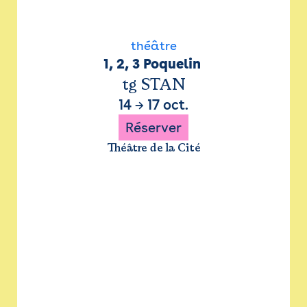
théâtre
1, 2, 3 Poquelin 
tg STAN
14
→
17 oct.
Réserver
Théâtre de la Cité