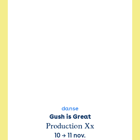
danse
Gush is Great
Production Xx
10
→
11 nov.