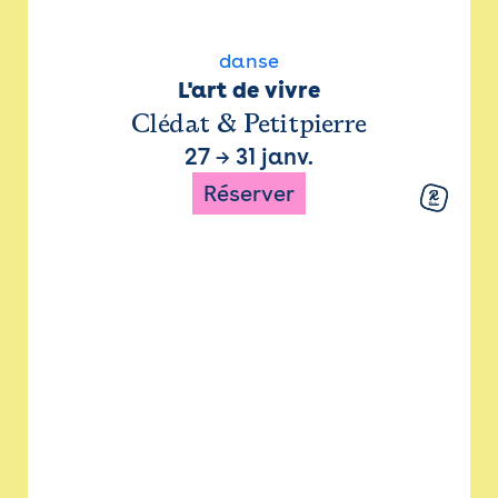
danse
L'art de vivre
Clédat & Petitpierre
27
→
31 janv.
Réserver