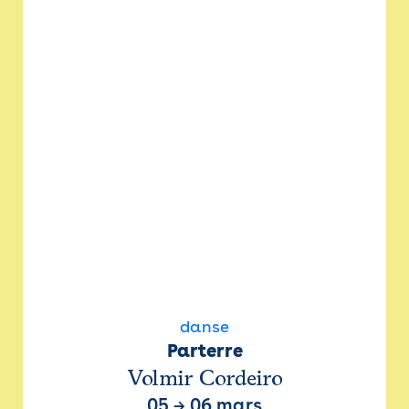
danse
Parterre
Volmir Cordeiro
05
→
06 mars