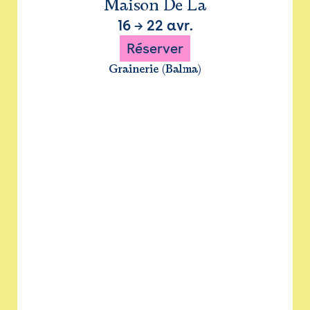
Maison De La
16
→
22 avr.
Réserver
Grainerie (Balma)