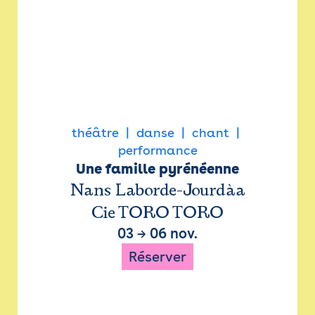
théâtre
danse
chant
performance
Une famille pyrénéenne
Nans Laborde-Jourdàa
Cie TORO TORO
03
→
06 nov.
Réserver