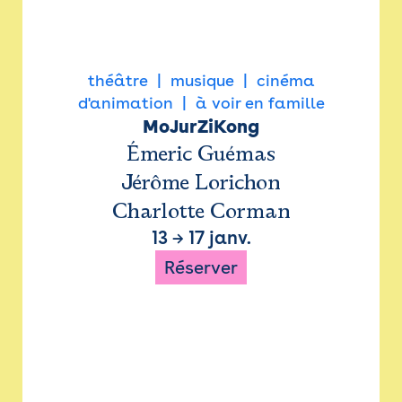
théâtre
musique
cinéma
d'animation
à voir en famille
MoJurZiKong
Émeric Guémas
Jérôme Lorichon
Charlotte Corman
13
→
17 janv.
Réserver