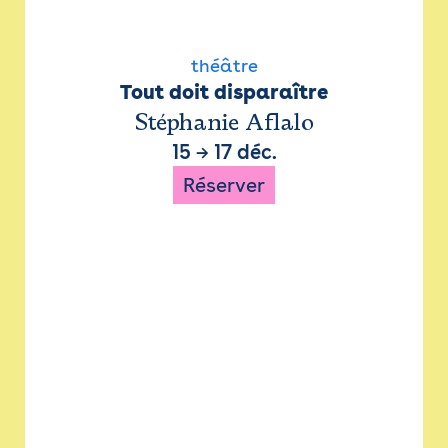
théâtre
Tout doit disparaître
Stéphanie Aflalo
15
→
17 déc.
Réserver