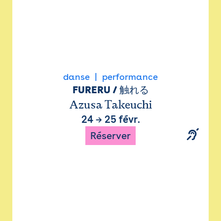
danse
performance
FURERU / 触れる
Azusa Takeuchi
24
→
25 févr.
Réserver