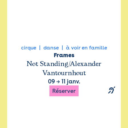
cirque
danse
à voir en famille
Frames
Not Standing/Alexander
Vantournhout
09
→
11 janv.
Réserver