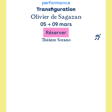
performance
Transfiguration
Olivier de Sagazan
05
→
09 mars
Réserver
Théâtre Sorano