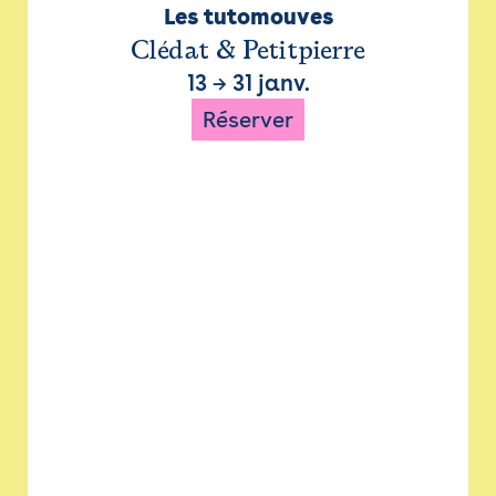
Les tutomouves
Clédat & Petitpierre
13
→
31 janv.
Réserver