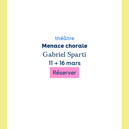
théâtre
Menace chorale
Gabriel Sparti
11
→
16 mars
Réserver