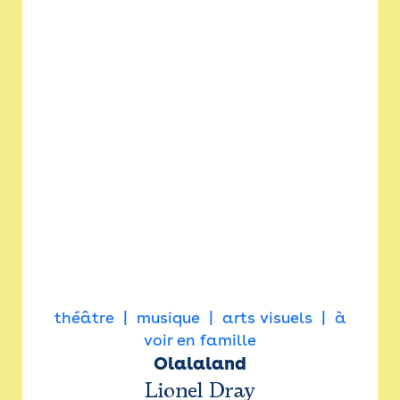
théâtre
musique
arts visuels
à
voir en famille
Olalaland
Lionel Dray