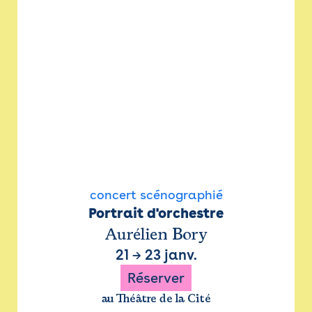
concert scénographié
Portrait d'orchestre
Aurélien Bory
21
→
23 janv.
Réserver
au Théâtre de la Cité