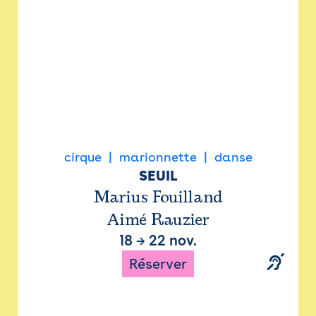
cirque
marionnette
danse
SEUIL
Marius Fouilland
Aimé Rauzier
18
→
22 nov.
Réserver