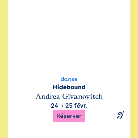
danse
Hidebound
Andrea Givanovitch
24
→
25 févr.
Réserver