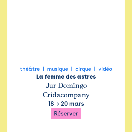
théâtre
musique
cirque
vidéo
La femme des astres
Jur Domingo
Cridacompany
18
→
20 mars
Réserver