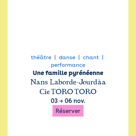
théâtre
danse
chant
performance
Une famille pyrénéenne
Nans Laborde-Jourdàa
Cie TORO TORO
03
→
06 nov.
Réserver