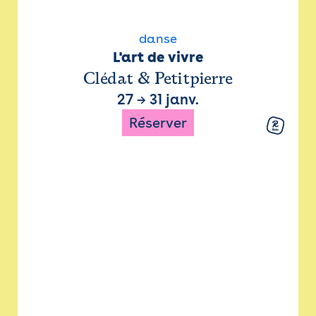
danse
L'art de vivre
Clédat & Petitpierre
27
→
31 janv.
Réserver