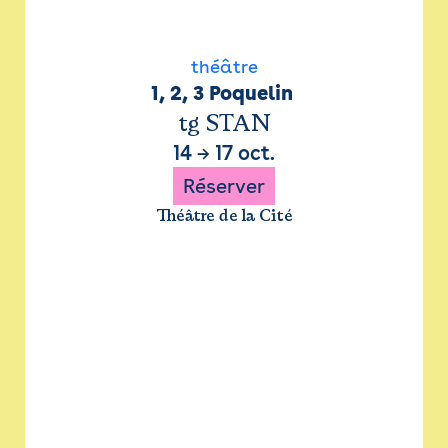
théâtre
1, 2, 3 Poquelin 
tg STAN
14
→
17 oct.
Réserver
Théâtre de la Cité