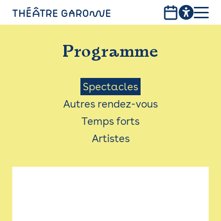
Aller
au
contenu
PROGRAMME
principal
Programme
INFOS PRATIQUES
AVEC LES PUBLICS
Menu
Spectacles
Autres rendez-vous
ACCESSIBILITÉ
Saison
Temps forts
LES PRODUCTIONS
Artistes
LE THÉÂTRE
Bistro
Billetterie