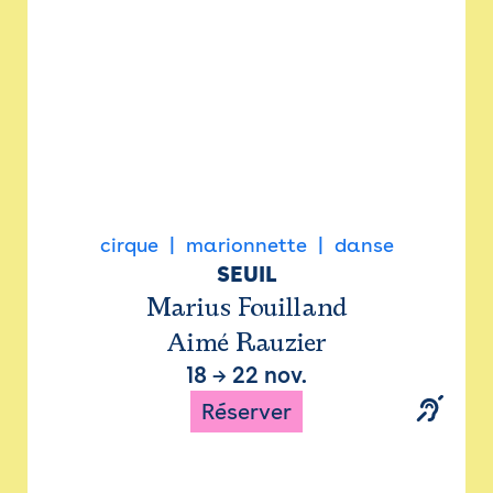
cirque
marionnette
danse
SEUIL
Marius Fouilland
Aimé Rauzier
18
→
22 nov.
Réserver