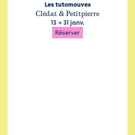
Les tutomouves
Clédat & Petitpierre
13
→
31 janv.
Réserver