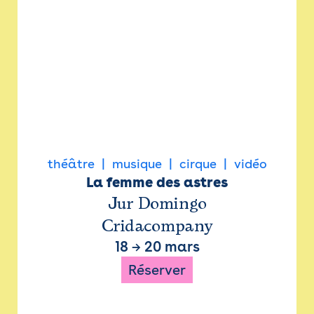
théâtre
musique
cirque
vidéo
La femme des astres
Jur Domingo
Cridacompany
18
→
20 mars
Réserver