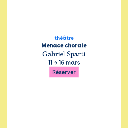
théâtre
Menace chorale
Gabriel Sparti
11
→
16 mars
Réserver