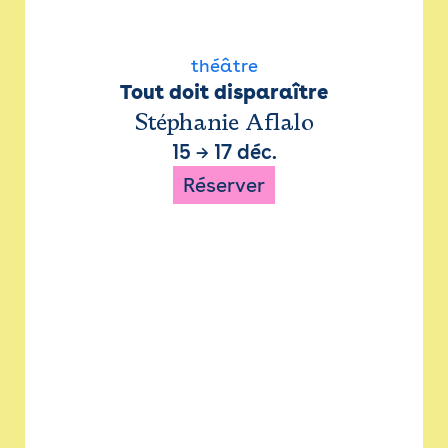
théâtre
Tout doit disparaître
Stéphanie Aflalo
15
→
17 déc.
Réserver