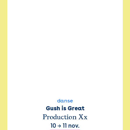
danse
Gush is Great
Production Xx
10
→
11 nov.