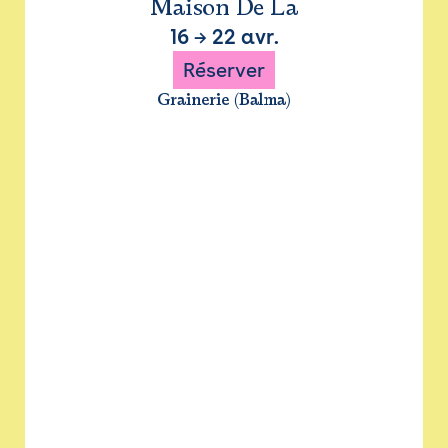
Maison De La
16
→
22 avr.
Réserver
Grainerie (Balma)