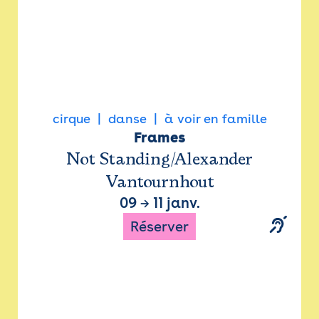
cirque
danse
à voir en famille
Frames
Not Standing/Alexander
Vantournhout
09
→
11 janv.
Réserver