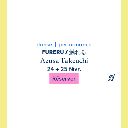
danse
performance
FURERU / 触れる
Azusa Takeuchi
24
→
25 févr.
Réserver