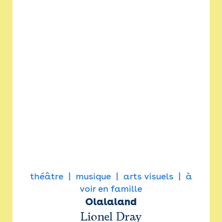
théâtre
musique
arts visuels
à
voir en famille
Olalaland
Lionel Dray