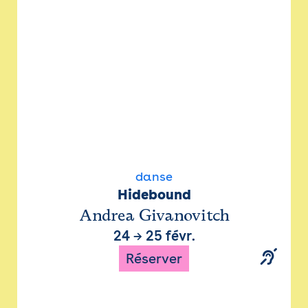
danse
Hidebound
Andrea Givanovitch
24
→
25 févr.
Réserver