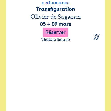
performance
Transfiguration
Olivier de Sagazan
05
→
09 mars
Réserver
Théâtre Sorano