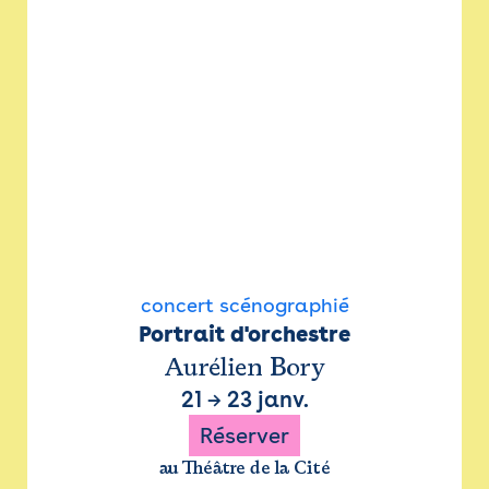
concert scénographié
Portrait d'orchestre
Aurélien Bory
21
→
23 janv.
Réserver
au Théâtre de la Cité