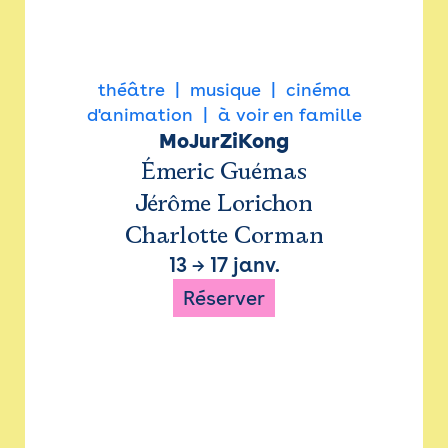
théâtre
musique
cinéma
d'animation
à voir en famille
MoJurZiKong
Émeric Guémas
Jérôme Lorichon
Charlotte Corman
13
→
17 janv.
Réserver