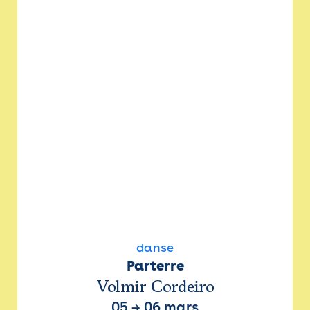
danse
Parterre
Volmir Cordeiro
05
→
06 mars