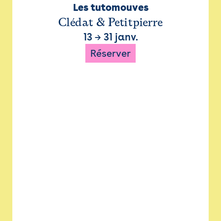
Les tutomouves
Clédat & Petitpierre
13
→
31 janv.
Réserver