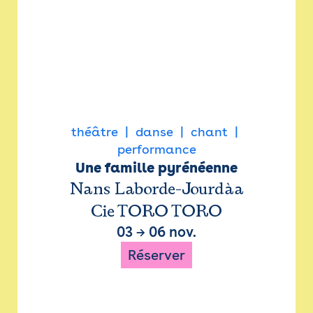
théâtre
danse
chant
performance
Une famille pyrénéenne
Nans Laborde-Jourdàa
Cie TORO TORO
03
→
06 nov.
Réserver