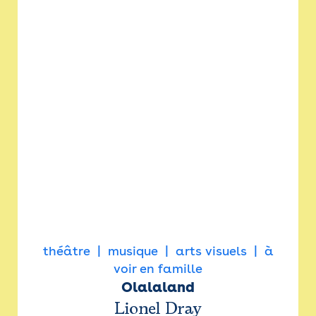
théâtre
musique
arts visuels
à
voir en famille
Olalaland
Lionel Dray