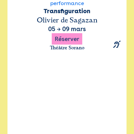
performance
Transfiguration
Olivier de Sagazan
05
→
09 mars
Réserver
Théâtre Sorano