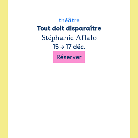
théâtre
Tout doit disparaître
Stéphanie Aflalo
15
→
17 déc.
Réserver