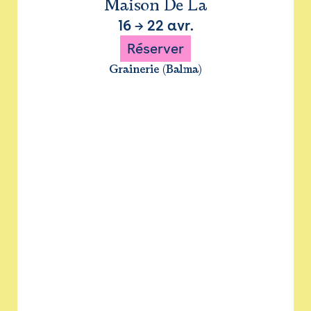
Maison De La
16
→
22 avr.
Réserver
Grainerie (Balma)