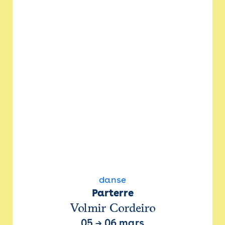
danse
Parterre
Volmir Cordeiro
05
→
06 mars