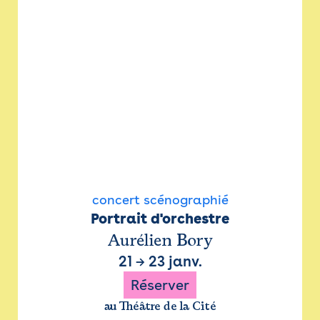
concert scénographié
Portrait d'orchestre
Aurélien Bory
21
→
23 janv.
Réserver
au Théâtre de la Cité