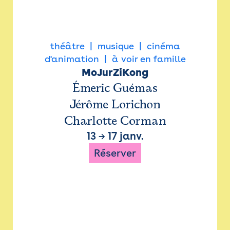
théâtre
musique
cinéma
d'animation
à voir en famille
MoJurZiKong
Émeric Guémas
Jérôme Lorichon
Charlotte Corman
13
→
17 janv.
Réserver