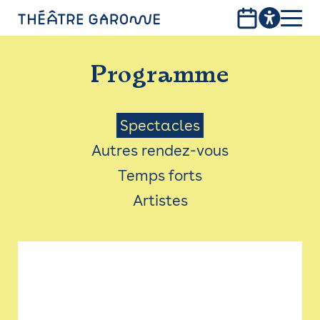
Aller
au
contenu
PROGRAMME
principal
Programme
INFOS PRATIQUES
AVEC LES PUBLICS
Menu
Spectacles
Autres rendez-vous
ACCESSIBILITÉ
Saison
Temps forts
LES PRODUCTIONS
Artistes
LE THÉÂTRE
Bistro
Billetterie