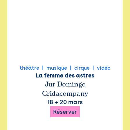
théâtre
musique
cirque
vidéo
La femme des astres
Jur Domingo
Cridacompany
18
→
20 mars
Réserver