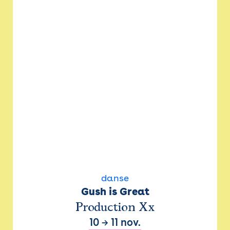
danse
Gush is Great
Production Xx
10
→
11 nov.