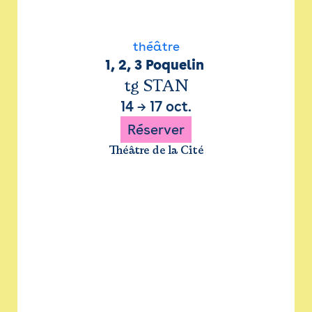
théâtre
1, 2, 3 Poquelin 
tg STAN
14
→
17 oct.
Réserver
Théâtre de la Cité