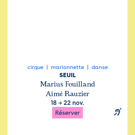
cirque
marionnette
danse
SEUIL
Marius Fouilland
Aimé Rauzier
18
→
22 nov.
Réserver