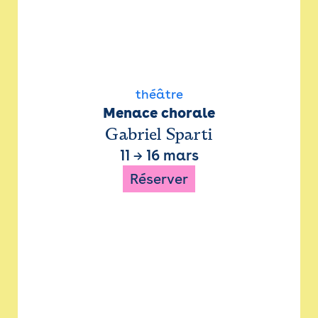
théâtre
Menace chorale
Gabriel Sparti
11
→
16 mars
Réserver