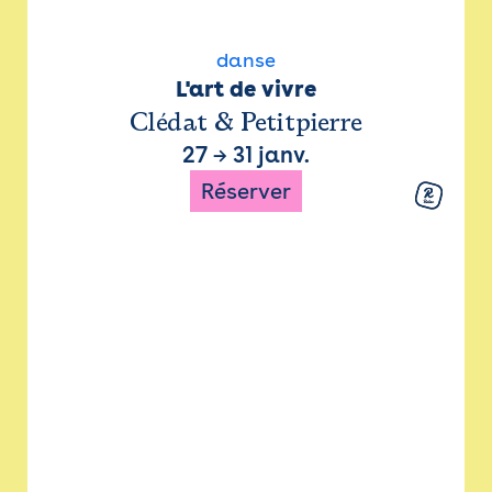
danse
L'art de vivre
Clédat & Petitpierre
27
→
31 janv.
Réserver