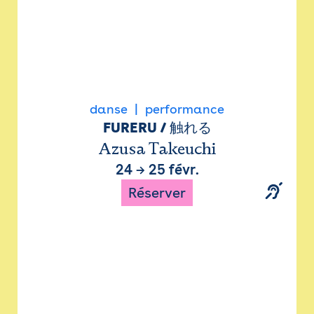
danse
performance
FURERU / 触れる
Azusa Takeuchi
24
→
25 févr.
Réserver