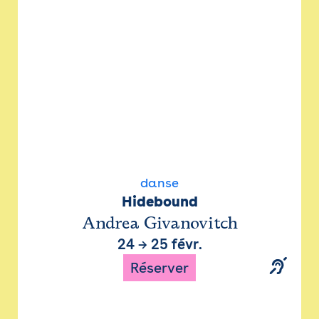
danse
Hidebound
Andrea Givanovitch
24
→
25 févr.
Réserver