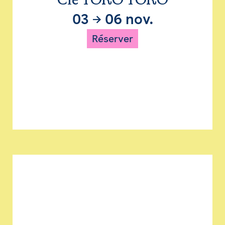
Cie TORO TORO
03
→
06 nov.
Réserver