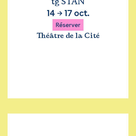
tg STAN
14
→
17 oct.
Réserver
Théâtre de la Cité