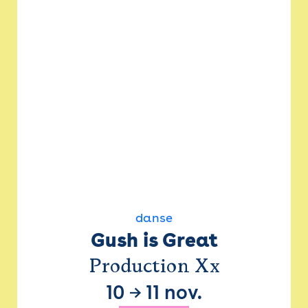
danse
Gush is Great
Production Xx
10
→
11 nov.