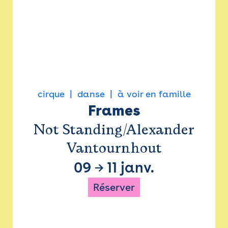
cirque
danse
à voir en famille
Frames
Not Standing/Alexander
Vantournhout
09
→
11 janv.
Réserver