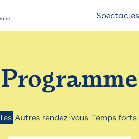
Spectacle
Top
Bar
/
Programme
Menu
les
Autres rendez-vous
Temps forts
on