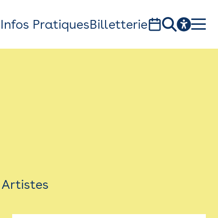
s
Infos Pratiques
Billetterie
Bistro
Billetterie
Newsletter
Espace presse
Artistes
théâtre Garonne, scène européenne
1, av. du Chateau d'eau - 31300 Toulouse