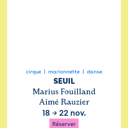
cirque
marionnette
danse
SEUIL
Marius Fouilland
Aimé Rauzier
18
→
22 nov.
Réserver