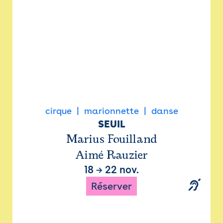
cirque
marionnette
danse
SEUIL
Marius Fouilland
Aimé Rauzier
18
→
22 nov.
Réserver