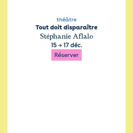
théâtre
Tout doit disparaître
Stéphanie Aflalo
15
→
17 déc.
Réserver