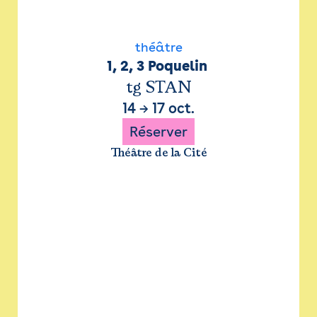
théâtre
1, 2, 3 Poquelin 
tg STAN
14
→
17 oct.
Réserver
Théâtre de la Cité