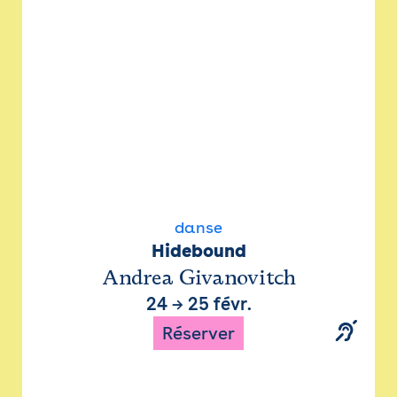
danse
Hidebound
Andrea Givanovitch
24
→
25 févr.
Réserver