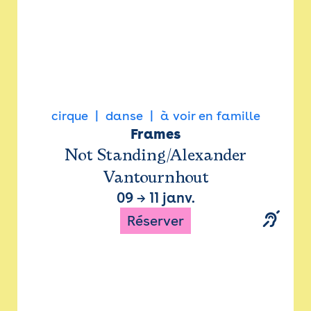
cirque
danse
à voir en famille
Frames
Not Standing/Alexander
Vantournhout
09
→
11 janv.
Réserver