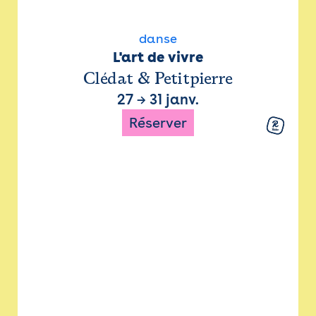
danse
L'art de vivre
Clédat & Petitpierre
27
→
31 janv.
Réserver