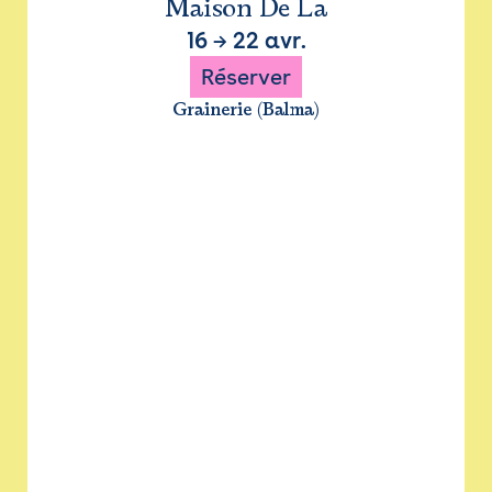
Maison De La
16
→
22 avr.
Réserver
Grainerie (Balma)