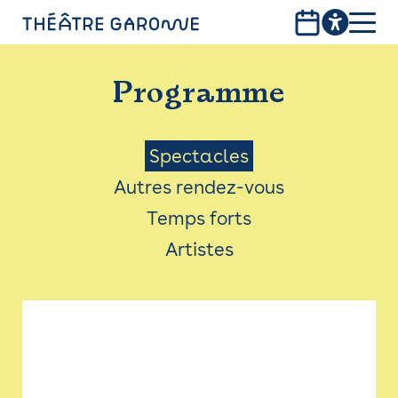
Aller
au
contenu
PROGRAMME
principal
Programme
INFOS PRATIQUES
AVEC LES PUBLICS
Menu
Spectacles
Autres rendez-vous
ACCESSIBILITÉ
Saison
Temps forts
LES PRODUCTIONS
Artistes
LE THÉÂTRE
Bistro
Billetterie