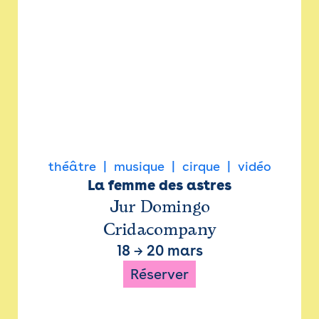
théâtre
musique
cirque
vidéo
La femme des astres
Jur Domingo
Cridacompany
18
→
20 mars
Réserver