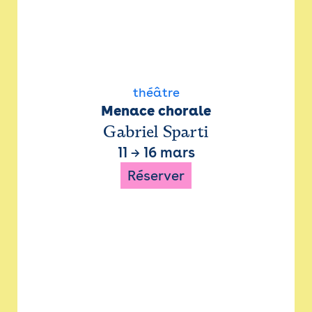
théâtre
Menace chorale
Gabriel Sparti
11
→
16 mars
Réserver