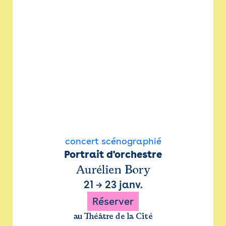
concert scénographié
Portrait d'orchestre
Aurélien Bory
21
→
23 janv.
Réserver
au Théâtre de la Cité