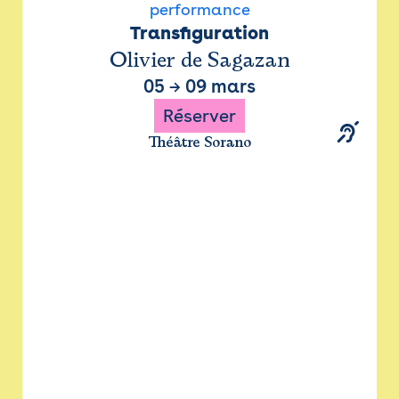
performance
Transfiguration
Olivier de Sagazan
05
→
09 mars
Réserver
Théâtre Sorano