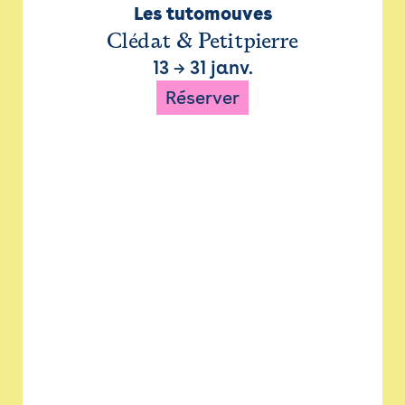
Les tutomouves
Clédat & Petitpierre
13
→
31 janv.
Réserver