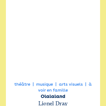
théâtre
musique
arts visuels
à
voir en famille
Olalaland
Lionel Dray