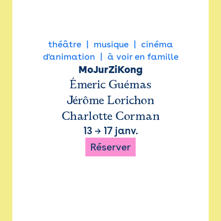
théâtre
musique
cinéma
d'animation
à voir en famille
MoJurZiKong
Émeric Guémas
Jérôme Lorichon
Charlotte Corman
13
→
17 janv.
Réserver