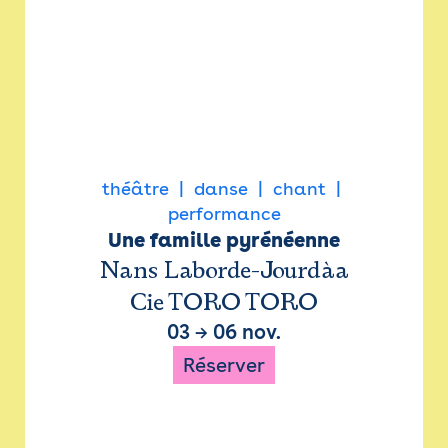
théâtre
danse
chant
performance
Une famille pyrénéenne
Nans Laborde-Jourdàa
Cie TORO TORO
03
→
06 nov.
Réserver