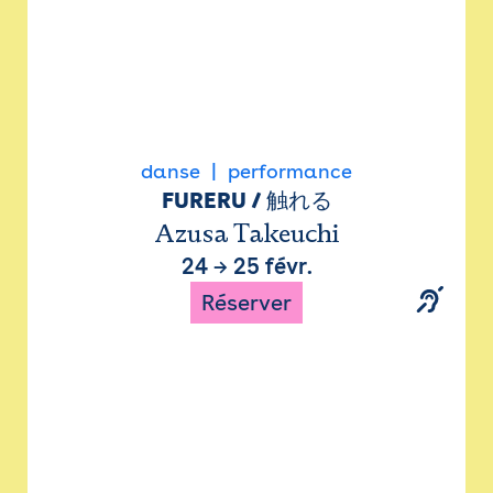
danse
performance
FURERU / 触れる
Azusa Takeuchi
24
→
25 févr.
Réserver