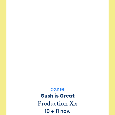
danse
Gush is Great
Production Xx
10
→
11 nov.