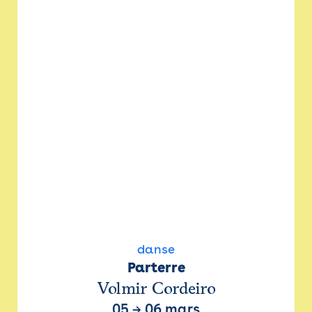
danse
Parterre
Volmir Cordeiro
05
→
06 mars