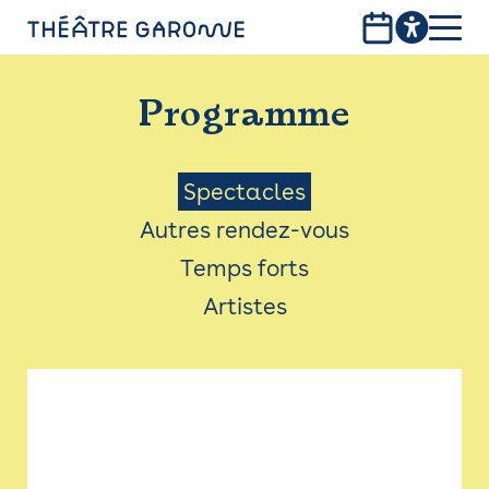
Aller
au
contenu
PROGRAMME
principal
Programme
INFOS PRATIQUES
AVEC LES PUBLICS
Menu
Spectacles
Autres rendez-vous
ACCESSIBILITÉ
Saison
Temps forts
LES PRODUCTIONS
Artistes
LE THÉÂTRE
Bistro
Billetterie