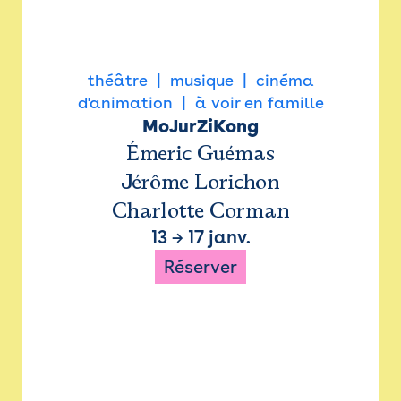
théâtre
musique
cinéma
d'animation
à voir en famille
MoJurZiKong
Émeric Guémas
Jérôme Lorichon
Charlotte Corman
13
→
17 janv.
Réserver