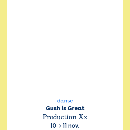
danse
Gush is Great
Production Xx
10
→
11 nov.