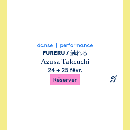
danse
performance
FURERU / 触れる
Azusa Takeuchi
24
→
25 févr.
Réserver