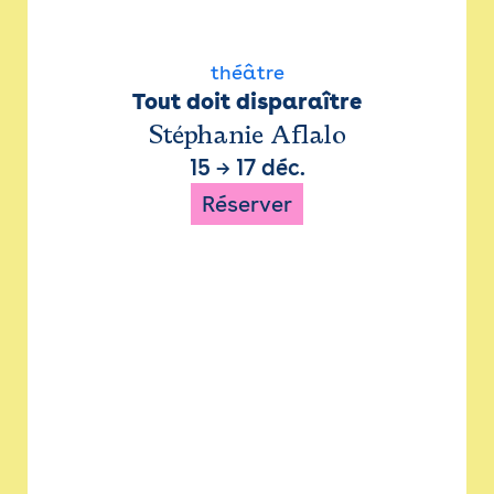
théâtre
Tout doit disparaître
Stéphanie Aflalo
15
→
17 déc.
Réserver