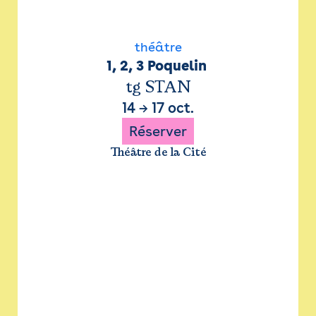
théâtre
1, 2, 3 Poquelin 
tg STAN
14
→
17 oct.
Réserver
Théâtre de la Cité