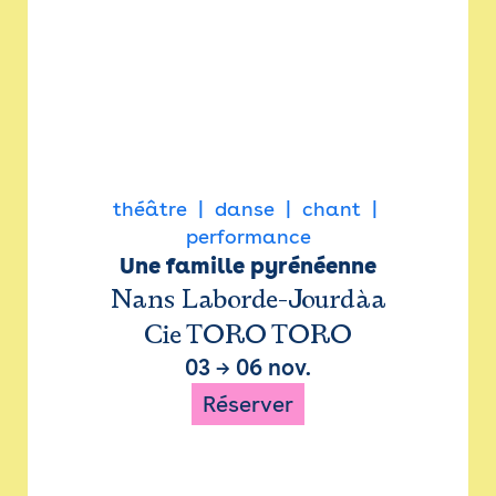
théâtre
danse
chant
performance
Une famille pyrénéenne
Nans Laborde-Jourdàa
Cie TORO TORO
03
→
06 nov.
Réserver