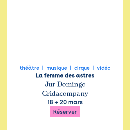
théâtre
musique
cirque
vidéo
La femme des astres
Jur Domingo
Cridacompany
18
→
20 mars
Réserver