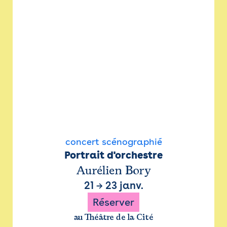
concert scénographié
Portrait d'orchestre
Aurélien Bory
21
→
23 janv.
Réserver
au Théâtre de la Cité