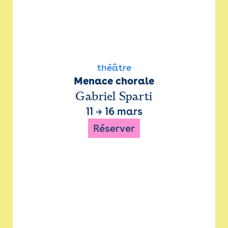
théâtre
Menace chorale
Gabriel Sparti
11
→
16 mars
Réserver