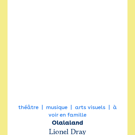
théâtre
musique
arts visuels
à
voir en famille
Olalaland
Lionel Dray