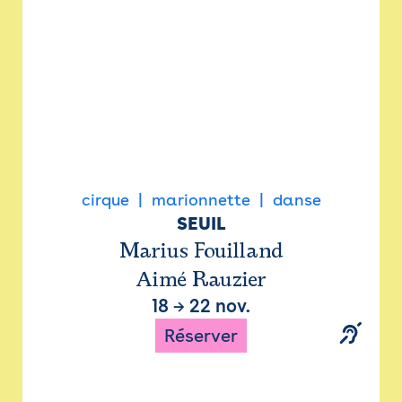
cirque
marionnette
danse
SEUIL
Marius Fouilland
Aimé Rauzier
18
→
22 nov.
Réserver