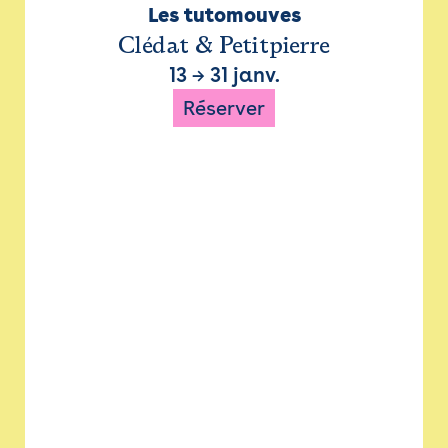
Les tutomouves
Clédat & Petitpierre
13
→
31 janv.
Réserver