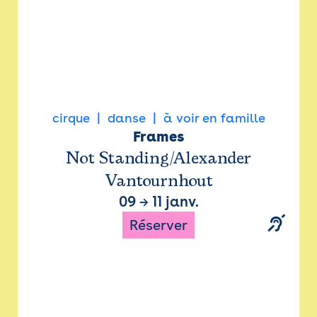
cirque
danse
à voir en famille
Frames
Not Standing/Alexander
Vantournhout
09
→
11 janv.
Réserver