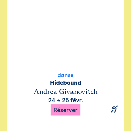
danse
Hidebound
Andrea Givanovitch
24
→
25 févr.
Réserver