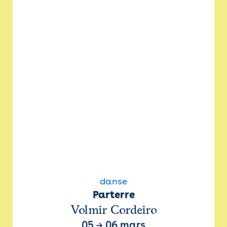
danse
Parterre
Volmir Cordeiro
05
→
06 mars