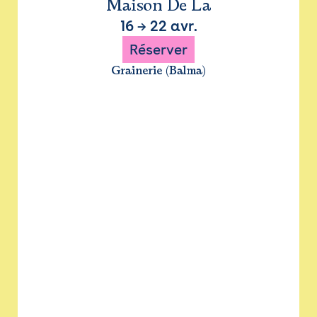
Maison De La
16
→
22 avr.
Réserver
Grainerie (Balma)