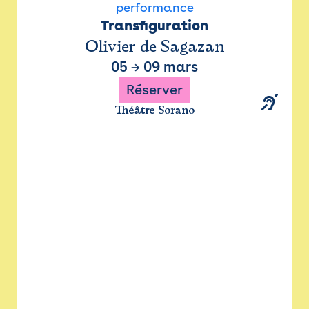
performance
Transfiguration
Olivier de Sagazan
05
→
09 mars
Réserver
Théâtre Sorano