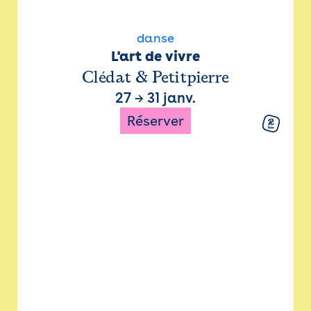
danse
L'art de vivre
Clédat & Petitpierre
27
→
31 janv.
Réserver