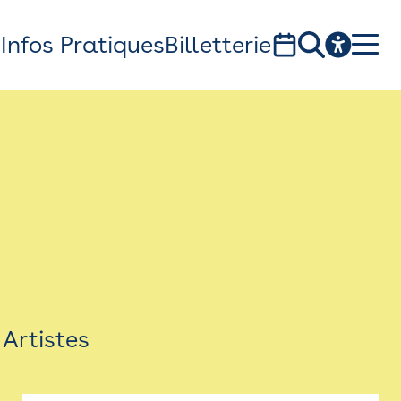
s
Infos Pratiques
Billetterie
Bistro
Billetterie
Newsletter
Espace presse
Artistes
théâtre Garonne, scène européenne
1, av. du Chateau d'eau - 31300 Toulouse