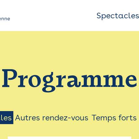
Spectacle
Top
Bar
/
Programme
Menu
les
Autres rendez-vous
Temps forts
on