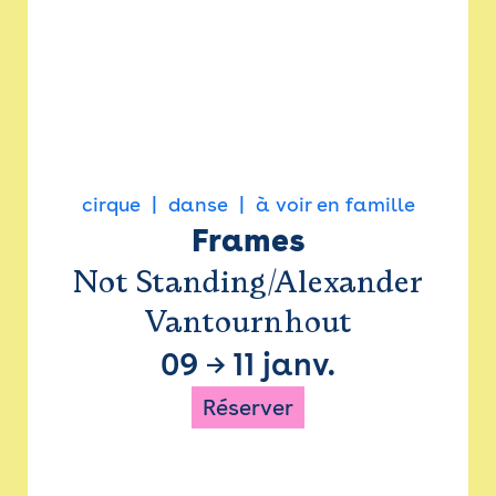
cirque
danse
à voir en famille
Frames
Not Standing/Alexander
Vantournhout
09
→
11 janv.
Réserver