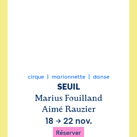
cirque
marionnette
danse
SEUIL
Marius Fouilland
Aimé Rauzier
18
→
22 nov.
Réserver