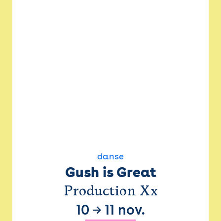
danse
Gush is Great
Production Xx
10
→
11 nov.