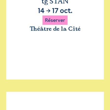
tg STAN
14
→
17 oct.
Réserver
Théâtre de la Cité