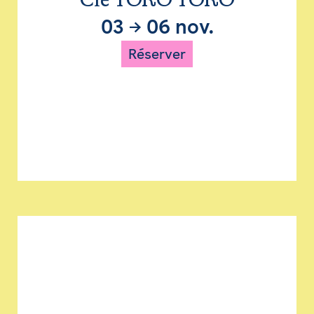
Cie TORO TORO
03
→
06 nov.
Réserver