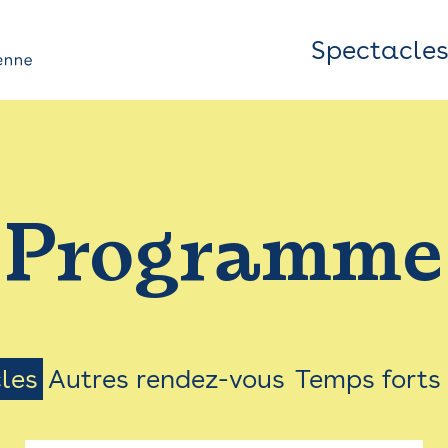
Spectacle
Top
Bar
/
Programme
Menu
les
Autres rendez-vous
Temps forts
on