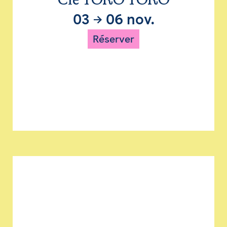
Cie TORO TORO
03
→
06 nov.
Réserver