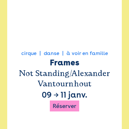
cirque
danse
à voir en famille
Frames
Not Standing/Alexander
Vantournhout
09
→
11 janv.
Réserver