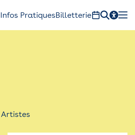
s
Infos Pratiques
Billetterie
Bistro
Billetterie
Newsletter
Espace presse
Artistes
théâtre Garonne, scène européenne
1, av. du Chateau d'eau - 31300 Toulouse