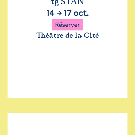
tg STAN
14
→
17 oct.
Réserver
Théâtre de la Cité