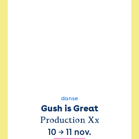
danse
Gush is Great
Production Xx
10
→
11 nov.