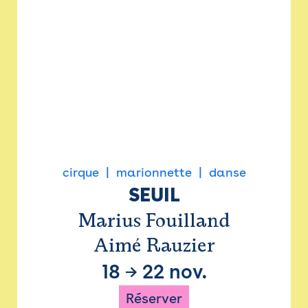
cirque
marionnette
danse
SEUIL
Marius Fouilland
Aimé Rauzier
18
→
22 nov.
Réserver