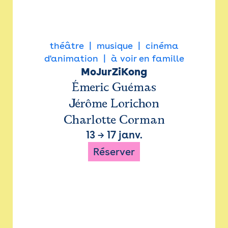
théâtre
musique
cinéma
d'animation
à voir en famille
MoJurZiKong
Émeric Guémas
Jérôme Lorichon
Charlotte Corman
13
→
17 janv.
Réserver