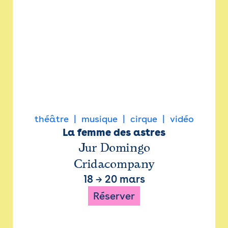
théâtre
musique
cirque
vidéo
La femme des astres
Jur Domingo
Cridacompany
18
→
20 mars
Réserver