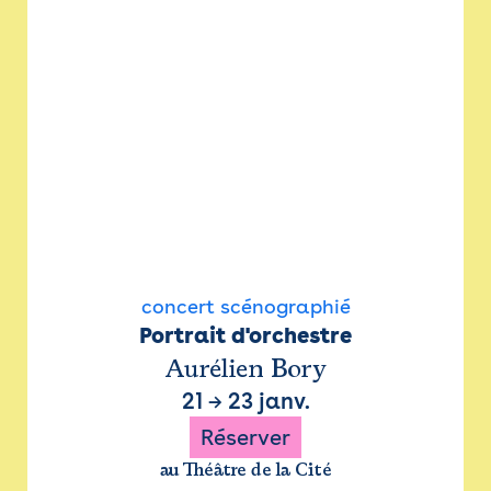
concert scénographié
Portrait d'orchestre
Aurélien Bory
21
→
23 janv.
Réserver
au Théâtre de la Cité