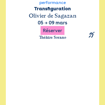
performance
Transfiguration
Olivier de Sagazan
05
→
09 mars
Réserver
Théâtre Sorano