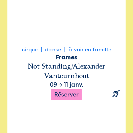
cirque
danse
à voir en famille
Frames
Not Standing/Alexander
Vantournhout
09
→
11 janv.
Réserver