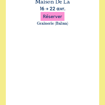
Maison De La
16
→
22 avr.
Réserver
Grainerie (Balma)