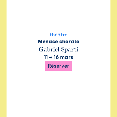
théâtre
Menace chorale
Gabriel Sparti
11
→
16 mars
Réserver