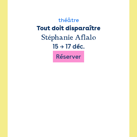
théâtre
Tout doit disparaître
Stéphanie Aflalo
15
→
17 déc.
Réserver