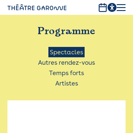
Aller
au
contenu
PROGRAMME
principal
Programme
INFOS PRATIQUES
AVEC LES PUBLICS
Menu
Spectacles
Autres rendez-vous
ACCESSIBILITÉ
Saison
Temps forts
LES PRODUCTIONS
Artistes
LE THÉÂTRE
Bistro
Billetterie