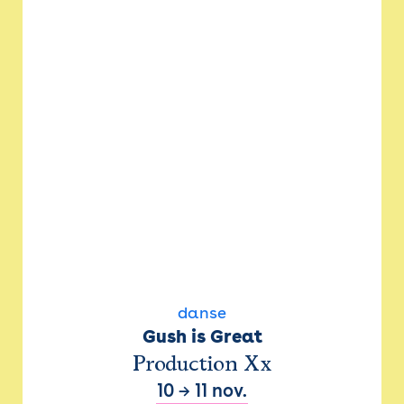
danse
Gush is Great
Production Xx
10
→
11 nov.