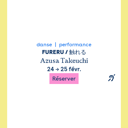
danse
performance
FURERU / 触れる
Azusa Takeuchi
24
→
25 févr.
Réserver