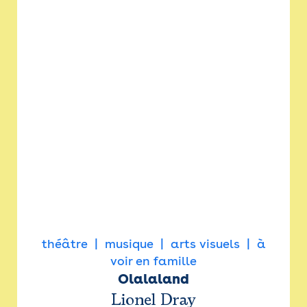
théâtre
musique
arts visuels
à
voir en famille
Olalaland
Lionel Dray