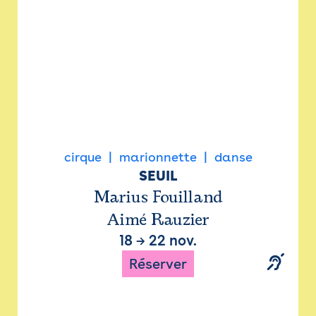
cirque
marionnette
danse
SEUIL
Marius Fouilland
Aimé Rauzier
18
→
22 nov.
Réserver