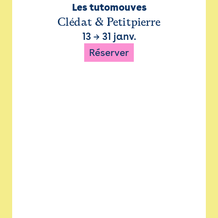
Les tutomouves
Clédat & Petitpierre
13
→
31 janv.
Réserver