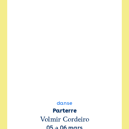
danse
Parterre
Volmir Cordeiro
05
→
06 mars