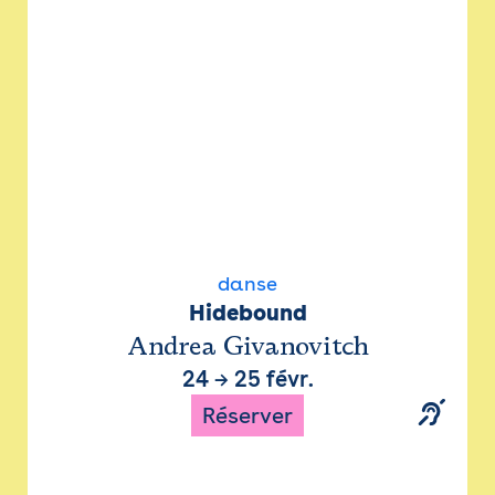
danse
Hidebound
Andrea Givanovitch
24
→
25 févr.
Réserver