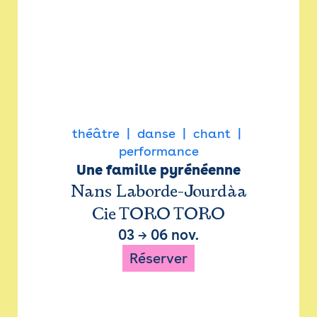
théâtre
danse
chant
performance
Une famille pyrénéenne
Nans Laborde-Jourdàa
Cie TORO TORO
03
→
06 nov.
Réserver