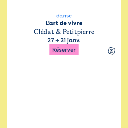
danse
L'art de vivre
Clédat & Petitpierre
27
→
31 janv.
Réserver