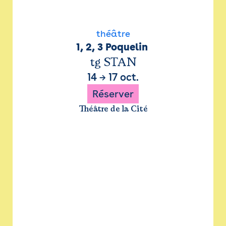
théâtre
1, 2, 3 Poquelin 
tg STAN
14
→
17 oct.
Réserver
Théâtre de la Cité